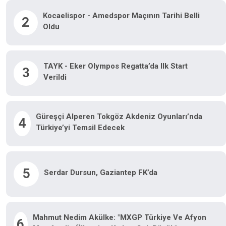
Kocaelispor - Amedspor Maçının Tarihi Belli
2
Oldu
TAYK - Eker Olympos Regatta’da Ilk Start
3
Verildi
Güreşçi Alperen Tokgöz Akdeniz Oyunları’nda
4
Türkiye’yi Temsil Edecek
5
Serdar Dursun, Gaziantep FK’da
Mahmut Nedim Akülke: "MXGP Türkiye Ve Afyon
6