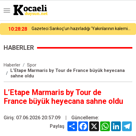
Yakınlarının kaleminden Şerfettin Yılmaz’ kitabı okuyucuyla buluştu
10:31:24
TAYK-Eker Olympos Regatta Yelken Yarışları’nda ilk günün sonuçları belli oldu
HABERLER
Haberler
Spor
L’Etape Marmaris by Tour de France büyük heyecana
sahne oldu
L’Etape Marmaris by Tour de
France büyük heyecana sahne oldu
Giriş: 07.06.2026 20:57:09
|
Güncelleme:
Share
Facebook
X
WhatsApp
Linked
T
Paylaş