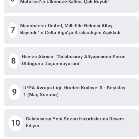
Motofest’in Ülkemize Katkısı Çok Büyük"
Manchester United, Milli File Bekçisi Altay
7
Bayındır’ın Celta Vigo’ya Kiralandığını Açıkladı.
Hamza Akman: "Galatasaray Altyapısında Sorun
8
Olduğunu Düşünmüyorum"
UEFA Avrupa Ligi: Hradec Kralove: 0 - Beşiktaş:
9
1 (Maç Sonucu)
Galatasaray Yeni Sezon Hazırlıklarına Devam
10
Ediyor