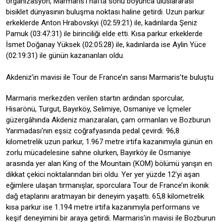
organizasyon, Marmaris’i hafta sonu boyunca uluslararası
bisiklet dünyasının buluşma noktası haline getirdi. Uzun parkur
erkeklerde Anton Hrabovskyi (02:59:21) ile, kadınlarda Şeniz
Pamuk (03:47:31) ile birinciliği elde etti. Kısa parkur erkeklerde
İsmet Doğanay Yüksek (02:05:28) ile, kadınlarda ise Aylin Yüce
(02:19:31) ile günün kazananları oldu.
Akdeniz’in mavisi ile Tour de France’ın sarısı Marmaris’te buluştu
Marmaris merkezden verilen startın ardından sporcular,
Hisarönü, Turgut, Bayırköy, Selimiye, Osmaniye ve İçmeler
güzergâhında Akdeniz manzaraları, çam ormanları ve Bozburun
Yarımadası’nın eşsiz coğrafyasında pedal çevirdi. 96,8
kilometrelik uzun parkur, 1.967 metre irtifa kazanımıyla günün en
zorlu mücadelesine sahne olurken, Bayırköy ile Osmaniye
arasında yer alan King of the Mountain (KOM) bölümü yarışın en
dikkat çekici noktalarından biri oldu. Yer yer yüzde 12’yi aşan
eğimlere ulaşan tırmanışlar, sporculara Tour de France’ın ikonik
dağ etaplarını aratmayan bir deneyim yaşattı. 65,8 kilometrelik
kısa parkur ise 1.194 metre irtifa kazanımıyla performans ve
keşif deneyimini bir araya getirdi. Marmaris’in mavisi ile Bozburun