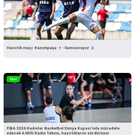
Hazırlık maçı: Kasımpaşa: 1 - Samsunspor: 2
Spor
FIBA 2026 Kadınlar Basketbol Dünya Kupası’nda mücadele
edecek A Milli Kadın Takımı, hazırlıklarını sürdürüyor