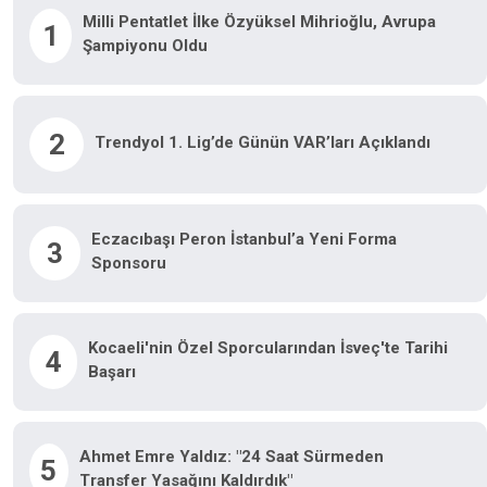
Milli Pentatlet İlke Özyüksel Mihrioğlu, Avrupa
1
Şampiyonu Oldu
2
Trendyol 1. Lig’de Günün VAR’ları Açıklandı
Eczacıbaşı Peron İstanbul’a Yeni Forma
3
Sponsoru
Kocaeli'nin Özel Sporcularından İsveç'te Tarihi
4
Başarı
Ahmet Emre Yaldız: "24 Saat Sürmeden
5
Transfer Yasağını Kaldırdık"