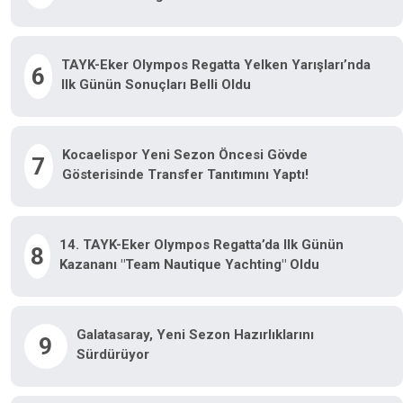
TAYK-Eker Olympos Regatta Yelken Yarışları’nda
6
Ilk Günün Sonuçları Belli Oldu
Kocaelispor Yeni Sezon Öncesi Gövde
7
Gösterisinde Transfer Tanıtımını Yaptı!
14. TAYK-Eker Olympos Regatta’da Ilk Günün
8
Kazananı "Team Nautique Yachting" Oldu
Galatasaray, Yeni Sezon Hazırlıklarını
9
Sürdürüyor