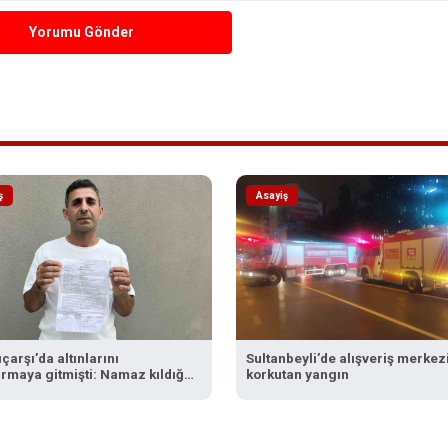
Yorumu Gönder
ş
Asayiş
çarşı’da altınlarını
Sultanbeyli’de alışveriş merkez
rmaya gitmişti: Namaz kıldığı
korkutan yangın
e çantası çalındı