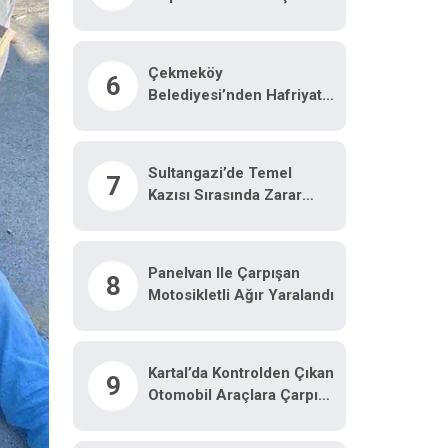
Seferber Oldu
Çekmeköy
6
Belediyesi’nden Hafriyat
Çökmesine Ilişkin
Açıklama
Sultangazi’de Temel
7
Kazısı Sırasında Zarar
Gören Binanın
Çevresindeki 3 Bina Daha
Tahliye Edildi
Panelvan Ile Çarpışan
8
Motosikletli Ağır Yaralandı
Kartal’da Kontrolden Çıkan
9
Otomobil Araçlara Çarpıp
Takla Attı