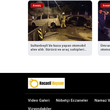
Asayiş
Asayi
Sultanbeyli’de kaza yapan otomobil
Ümrani
alev aldı: Sürücü ve araç sahipleri
otomob
arasında tartışma çıktı
Video Galeri
Nöbetçi Eczaneler
Namaz Va
Vizyondakiler