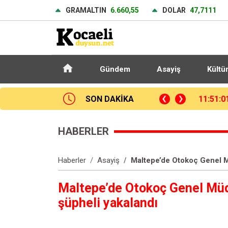
GRAMALTIN
6.660,55
DOLAR
47,7111
Gündem
Asayiş
Kültü
SON DAKİKA
11:54:3
HABERLER
Haberler
Asayiş
Maltepe’de Otokoç Genel M
Maltepe’de Otokoç Genel Müd
şüpheli yakalandı