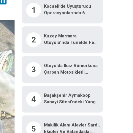
Kocaeli’de Uyuşturucu
1
Operasyonlarında 6
Tutuklama
Kuzey Marmara
2
Otoyolu’nda Tünelde Feci
Kaza: 3 Ölü, 1 Ağır Yaralı
Otoyolda Ikaz Römorkuna
3
Çarpan Motosikletli
Hayatını Kaybetti
Başakşehir Aymakoop
4
Sanayi Sitesi’ndeki Yangın
Söndürüldü: İş Yeri
Kullanılamaz Hale Geldi
Makilik Alanı Alevler Sardı,
5
Ekipler Ve Vatandaşlar