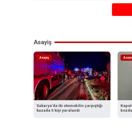
Asayiş
Asayiş
Asayi
Sakarya’da iki otomobilin çarpıştığı
Kapalı
kazada 5 kişi yaralandı
bozdu
camid