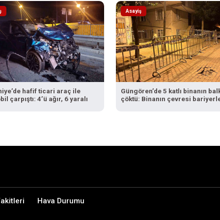
ş
Asayiş
ye’de hafif ticari araç ile
Güngören’de 5 katlı binanın ba
il çarpıştı: 4’ü ağır, 6 yaralı
çöktü: Binanın çevresi bariyerl
kapatıldı
kitleri
Hava Durumu