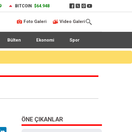
9
BITCOIN
$64.948
Foto Galeri
Video Galeri
Bülten
Ekonomi
Spor
vası oldu
ÖNE ÇIKANLAR
hatsApp
LinkedIn