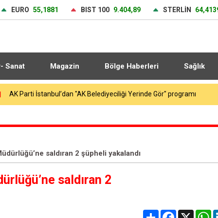
EURO
55,1881
BIST 100
9.404,89
STERLİN
64,413
r- Sanat
Magazin
Bölge Haberleri
Sağlık
2
Küçükçekmece Menekşe Deresi’nde batık tekneler karabatakların yu
üdürlüğü’ne saldıran 2 şüpheli yakalandı
ürlüğü’ne saldıran 2
Share
Facebook
X
W