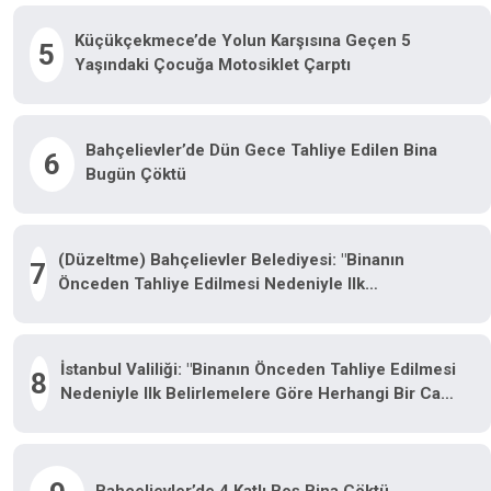
Küçükçekmece’de Yolun Karşısına Geçen 5
5
Yaşındaki Çocuğa Motosiklet Çarptı
Bahçelievler’de Dün Gece Tahliye Edilen Bina
6
Bugün Çöktü
(Düzeltme) Bahçelievler Belediyesi: "Binanın
7
Önceden Tahliye Edilmesi Nedeniyle Ilk
Belirlemelere Göre Herhangi Bir Can Kaybı Veya
Yaralanma Bulunmamaktadır"
İstanbul Valiliği: "Binanın Önceden Tahliye Edilmesi
8
Nedeniyle Ilk Belirlemelere Göre Herhangi Bir Can
Kaybı Veya Yaralanma Bulunmamaktadır"
Bahçelievler’de 4 Katlı Boş Bina Çöktü