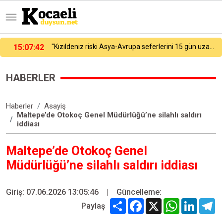
deniz riski Asya-Avrupa seferlerini 15 gün uzattı"
15:10
Mahallede korku dolu anlar: Gaz hattı delindi
HABERLER
Haberler
Asayiş
Maltepe’de Otokoç Genel Müdürlüğü’ne silahlı saldırı
iddiası
Maltepe’de Otokoç Genel
Müdürlüğü’ne silahlı saldırı iddiası
Giriş: 07.06.2026 13:05:46
|
Güncelleme:
Share
Facebook
X
WhatsApp
Linked
T
Paylaş