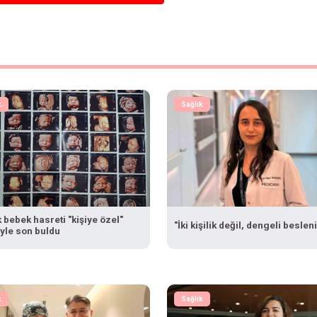
k
Sağlık
ık bebek hasreti "kişiye özel"
"İki kişilik değil, dengeli beslen
iyle son buldu
k
Sağlık