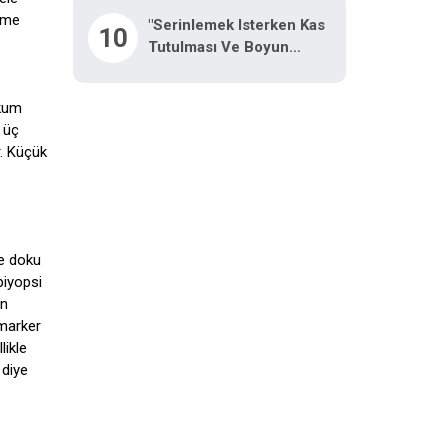
meme
"Serinlemek Isterken Kas
10
Tutulması Ve Boyun
Ağrısına Dikkat"
akum
 üç
r. Küçük
le doku
biyopsi
ın
 marker
likle
 diye