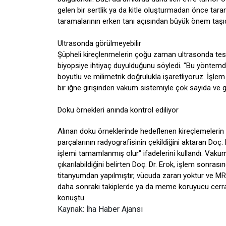
gelen bir sertlik ya da kitle oluşturmadan önce tara
taramalarının erken tanı açısından büyük önem taşıdı
Ultrasonda görülmeyebilir
Şüpheli kireçlenmelerin çoğu zaman ultrasonda tespi
biyopsiye ihtiyaç duyulduğunu söyledi. "Bu yöntemde
boyutlu ve milimetrik doğrulukla işaretliyoruz. İşlem
bir iğne girişinden vakum sistemiyle çok sayıda ve g
Doku örnekleri anında kontrol ediliyor
Alınan doku örneklerinde hedeflenen kireçlemelerin 
parçalarının radyografisinin çekildiğini aktaran Doç.
işlemi tamamlanmış olur" ifadelerini kullandı. Vaku
çıkarılabildiğini belirten Doç. Dr. Erok, işlem sonrası
titanyumdan yapılmıştır, vücuda zararı yoktur ve MR
daha sonraki takiplerde ya da meme koruyucu cerra
konuştu.
Kaynak: İha Haber Ajansı