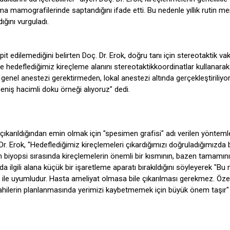
ma mamografilerinde saptandığını ifade etti. Bu nedenle yıllık rutin 
ğını vurguladı.
t edilemediğini belirten Doç. Dr. Erok, doğru tanı için stereotaktik v
 hedeflediğimiz kireçleme alanını stereotaktikkoordinatlar kullanarak
 genel anestezi gerektirmeden, lokal anestezi altında gerçekleştiriliyo
eniş hacimli doku örneği alıyoruz" dedi.
çıkarıldığından emin olmak için "spesimen grafisi" adı verilen yöntem
 Dr. Erok, "Hedeflediğimiz kireçlemeleri çıkardığımızı doğruladığımızda 
m biyopsi sırasında kireçlemelerin önemli bir kısmının, bazen tamamın
nda ilgili alana küçük bir işaretleme aparatı bırakıldığını söyleyerek "Bu
 ile uyumludur. Hasta ameliyat olmasa bile çıkarılması gerekmez. Özel
hilerin planlanmasında yerimizi kaybetmemek için büyük önem taşır"