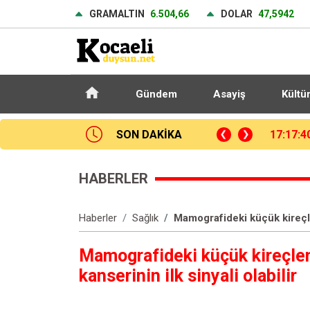
GRAMALTIN
6.504,66
DOLAR
47,5942
Gündem
Asayiş
Kültü
omande’yi duyurdu
SON DAKİKA
16:40:1
HABERLER
Haberler
Sağlık
Mamografideki küçük kireçle
Mamografideki küçük kireçl
kanserinin ilk sinyali olabilir