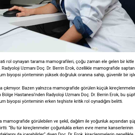
i rol oynayan tarama mamografileri, çoğu zaman ele gelen bir kitle
or. Radyoloji Uzmanı Doç. Dr. Berrin Erok, özellikle mamografide sapta
kum biyopsi yönteminin yüksek doğruluk oranına sahip, güvenilir bir iş
ya çıkmıyor. Bazen yalnızca mamografide görülen küçük kireçlenmeler
em Bölge Hastanesi’nden Radyoloji Uzmanı Doç. Dr. Berrin Erok, bu şüph
m biyopsi yönteminin erken teşhiste kritik rol oynadığını belitti.
a mamografide görülebilen ve şekil, dağılım ile yoğunluk açısından şü
elirtti. "Bu tür kireçlenmeler çoğunlukla erken evre meme kanserlerinin
klarını da içerebilirler" diyen Doç. Dr. Erok, kireçlenmelerin genellikle 