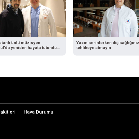
stanlı ünlü müzisyen
Yazın serinlerken diş sağlığınız
ul’da yeniden hayata tutundu:
tehlikeye atmayın
tımı kurtaran Türk doktorum
iflis’te sahneye çıkacağım"
kitleri
Hava Durumu