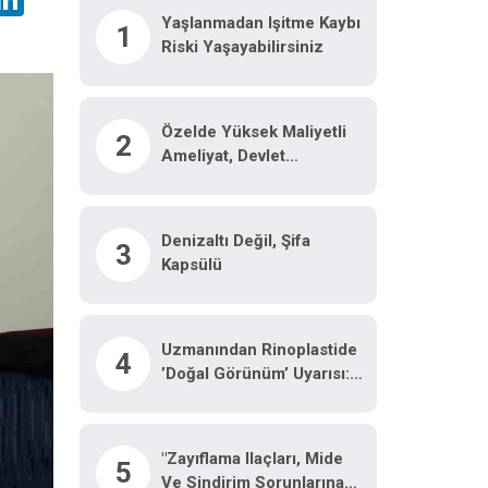
Yaşlanmadan Işitme Kaybı
1
Riski Yaşayabilirsiniz
Özelde Yüksek Maliyetli
2
Ameliyat, Devlet
Hastanesinde Malzeme
Ücretine Yapılıyor
Denizaltı Değil, Şifa
3
Kapsülü
Uzmanından Rinoplastide
4
’doğal Görünüm’ Uyarısı:
"Ameliyat Olduğu Belli
Olmamalı"
"Zayıflama Ilaçları, Mide
5
Ve Sindirim Sorunlarına