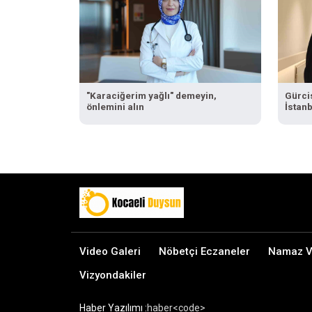
"Karaciğerim yağlı" demeyin,
Gürci
önlemini alın
İstanb
"Haya
için T
Video Galeri
Nöbetçi Eczaneler
Namaz Va
Vizyondakiler
Haber Yazılımı :
haber<code>