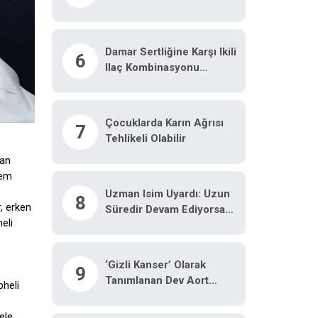
Neden Olabilir"
Damar Sertliğine Karşı Ikili
6
Ilaç Kombinasyonu
Araştırılacak
Çocuklarda Karın Ağrısı
7
Tehlikeli Olabilir
nan
lem
Uzman Isim Uyardı: Uzun
8
, erken
Süredir Devam Ediyorsa
eli
Dikkat
‘Gizli Kanser’ Olarak
9
Tanımlanan Dev Aort
pheli
Anevrizması Kapalı
Yöntemle Tedavi Edildi
ele