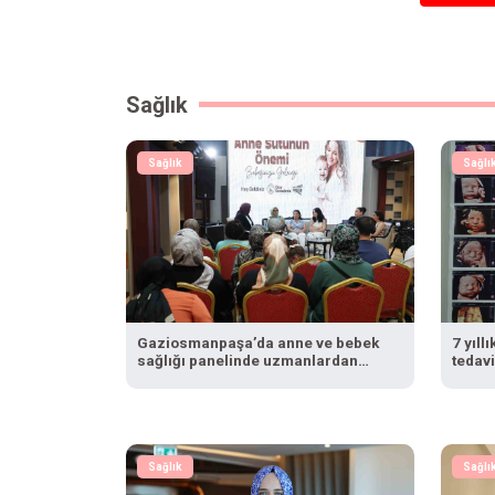
Sağlık
Sağlık
Sağlı
Gaziosmanpaşa’da anne ve bebek
7 yıll
sağlığı panelinde uzmanlardan
tedav
önemli tavsiyeler
Sağlık
Sağlı