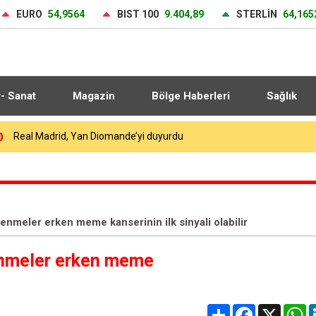
EURO
54,9564
BIST 100
9.404,89
STERLİN
64,165
r- Sanat
Magazin
Bölge Haberleri
Sağlık
9
Sıcaktan bunalan İstanbullular kendini Caddebostan Sahili’ne attı
nmeler erken meme kanserinin ilk sinyali olabilir
enmeler erken meme
Share
Facebook
X
W