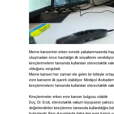
Meme kanserinin erken evrede yakalanmasında hayat
oluşmadan önce hastalığın ilk sinyallerini verebiliy
kireçlenmelerin tanısında kullanılan stereotaktik va
olduğunu vurguladı.
Meme kanseri her zaman ele gelen bir kitleyle orta
evre kanserin ilk işareti olabiliyor. Medipol Acıbad
kireçlenmelerin tanısında kullanılan stereotaktik vaku
Kireçlenmeler erken evre kanser bulgusu olabilir
Doç. Dr. Erok, stereotaktik vakum biyopsinin yalnızc
değerlendirilen kireçlenme tanısında kullanıldığını b
bulgularıdır. Bazı durumlarda daha ileri evre tümör oda