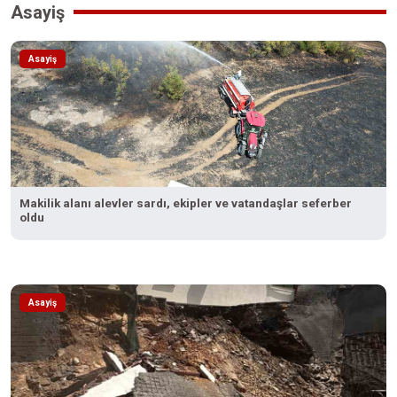
Asayiş
Asayiş
Makilik alanı alevler sardı, ekipler ve vatandaşlar seferber
oldu
Asayiş