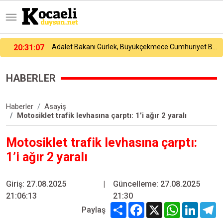
Adalet Bakanı Gürlek, Büyükçekmece Cumhuriyet Başsavcısı Karakaya ile bir araya geldi
19:40:47
Yalova OSB ve Yalova Teknopark’tan Litvanya’da temaslar
HABERLER
Haberler
Asayiş
Motosiklet trafik levhasına çarptı: 1’i ağır 2 yaralı
Motosiklet trafik levhasına çarptı:
1’i ağır 2 yaralı
Giriş: 27.08.2025
|
Güncelleme: 27.08.2025
21:06:13
21:30
Share
Facebook
X
WhatsApp
Linked
T
Paylaş