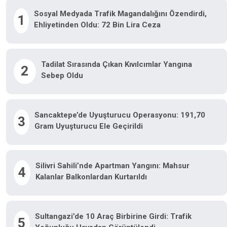
Sosyal Medyada Trafik Magandalığını Özendirdi,
1
Ehliyetinden Oldu: 72 Bin Lira Ceza
Tadilat Sırasında Çıkan Kıvılcımlar Yangına
2
Sebep Oldu
Sancaktepe’de Uyuşturucu Operasyonu: 191,70
3
Gram Uyuşturucu Ele Geçirildi
Silivri Sahili’nde Apartman Yangını: Mahsur
4
Kalanlar Balkonlardan Kurtarıldı
Sultangazi’de 10 Araç Birbirine Girdi: Trafik
5