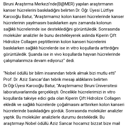
Biruni Araştırma Merkezi’nde(B@MER) yapılan araştırmanın
kanser hücrelerini baskıladığını belirten Dr. Öğr. Üyesi Lütfiye
Karcıoğlu Batur, "Araştırmamız kolon kanseri hücrelerinde kanser
hücrelerinin yayılmasını baskılarken aynı zamanda kolonun
sağlıklı hücrelerinde ise desteklediğini görüntüledik. Sonrasında
moleküler analizler ile bunu destekleyerek aslında Kiperin Çift
Hidrolize Collagen peptitlerinin kolon kanseri hücrelerini
baskılarken sağlıklı hücrelerde ise in vitro koşullarda arttırdığını
görüntüledik. Şuanda ise in vivo koşullarda hayvan hücrelerinde
çalışmalarımıza devam ediyoruz" dedi.
"Nobel ödüllü bir bilim insanından tebrik almak bizi mutlu etti"
Prof. Dr. Aziz Sancar’dan tebrik mesajı aldıklarını belirten
Dr.Öğr.Üyesi Karcıoğlu Batur, "Araştırmamız Biruni Üniversitesi
laboratuvarlarında gerçekleşti. Öncelikle hücrelerimizi in vitro
koşullarda takviye edici gıda olan Kiperin Çift Hidrolize Collagen
ekledik ve sağlıklı hücrelerde çoğalmasını arttırırken kolon kanseri
hücrelerinde baskıladığını gördük. Sonrasında moleküler analizler
yaptık. Bu moleküler analizlerle durumu destekledik. Bu
araştırmayı Nobel ödüllü Aziz Sancar hocamız bizzat bize mail