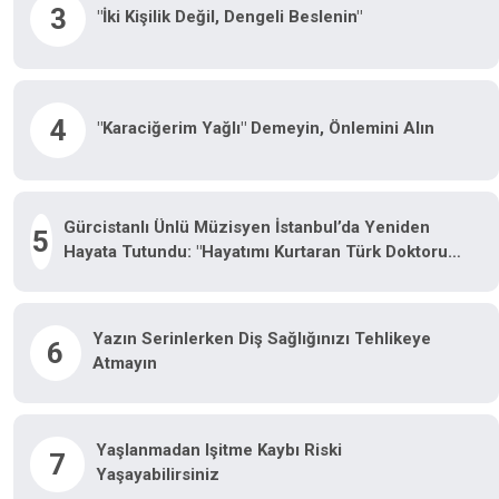
3
"İki Kişilik Değil, Dengeli Beslenin"
4
"Karaciğerim Yağlı" Demeyin, Önlemini Alın
Gürcistanlı Ünlü Müzisyen İstanbul’da Yeniden
5
Hayata Tutundu: "Hayatımı Kurtaran Türk Doktorum
Için Tiflis’te Sahneye Çıkacağım"
Yazın Serinlerken Diş Sağlığınızı Tehlikeye
6
Atmayın
Yaşlanmadan Işitme Kaybı Riski
7
Yaşayabilirsiniz