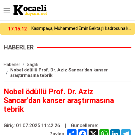
17:04:48
Dünya Fen Bilimleri Şampiyonası’nda 24 ülke arasında Türk öğrenci birinci oldu
HABERLER
Haberler
Sağlık
Nobel ödüllü Prof. Dr. Aziz Sancar’dan kanser
araştırmasına tebrik
Nobel ödüllü Prof. Dr. Aziz
Sancar’dan kanser araştırmasına
tebrik
Giriş: 01.07.2025 11:42:26
|
Güncelleme:
Share
Facebook
X
WhatsApp
Linked
T
Paylaş