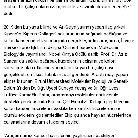
araştırmamızın değerli bir bilim insanından tebrik alması bizi çok
mutlu etti. Çalışmalarımıza içtenlikle ve azimle devam edeceğiz"
dedi.
2019’dan bu yana bilime ve Ar-Ge’ye yatırım yapan ilaç şirketi
Kiperin’in ‘Kiperin Collagen’ adlı ürününün bağırsak sağlığına ve
kolon kanserine etkisi odağında gerçekleştirdiği araştırma, İsviçre
merkezli prestijli bilim dergisi ‘Current Issues in Molecular
Biology’de yayımlandı. Nobel Kimya Ödülü sahibi Prof. Dr. Aziz
Sancar da sağlıklı bağırsak hücrelerinin gelişimi ve kolon
kanserine olan etkisinin sonuçlarını koyan bu çalışmayı
gerçekleştiren ekibe tebrik mesajı gönderdi. Araştırmayı yapan
ekipte bulunan, Biruni Üniversitesi Moleküler Biyoloji ve Genetik
Bölümü’nden Dr. Öğr. Üyesi Cüneyd Yavaş ve Dr. Öğr. Üyesi
Lütfiye Karcıoğlu Batur, araştırmayı moleküler analizler ile
destekleyerek aslında Kiperin Çift Hidrolize Kolojen peptitlerinin
kolon kanseri hücrelerini baskılarken sağlıklı hücrelerde ise
olumlu etkilerini gözlemlediler. Ekip şu anda hayvan hücrelerinde
çalışmalarına devam ettiklerini söyledi.
"Araştırmamız kanser hücrelerinin yayılmasını baskılıyor"