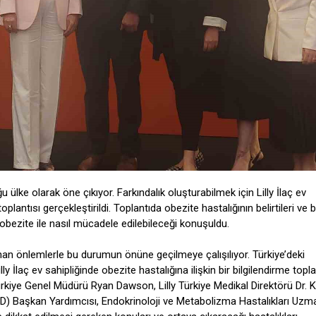
ülke olarak öne çıkıyor. Farkındalık oluşturabilmek için Lilly İlaç ev
toplantısı gerçekleştirildi. Toplantıda obezite hastalığının belirtileri ve
 obezite ile nasıl mücadele edilebileceği konuşuldu.
ınan önlemlerle bu durumun önüne geçilmeye çalışılıyor. Türkiye’deki
ly İlaç ev sahipliğinde obezite hastalığına ilişkin bir bilgilendirme topla
Türkiye Genel Müdürü Ryan Dawson, Lilly Türkiye Medikal Direktörü Dr. 
D) Başkan Yardımcısı, Endokrinoloji ve Metabolizma Hastalıkları Uzm