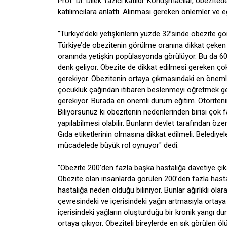
Prof. Dr. Dilek Yazıcı katıldı. Konuşmacılar, obezite
katılımcılara anlattı. Alınması gereken önlemler ve e
’’Türkiye’deki yetişkinlerin yüzde 32’sinde obezite gö
Türkiye’de obezitenin görülme oranına dikkat çeken P
oranında yetişkin popülasyonda görülüyor. Bu da 60
denk geliyor. Obezite de dikkat edilmesi gereken ç
gerekiyor. Obezitenin ortaya çıkmasındaki en önemli 
çocukluk çağından itibaren beslenmeyi öğretmek ger
gerekiyor. Burada en önemli durum eğitim. Otoritenin
Biliyorsunuz ki obezitenin nedenlerinden birisi çok faz
yapılabilmesi olabilir. Bunların devlet tarafından öz
Gıda etiketlerinin olmasına dikkat edilmeli. Belediye
mücadelede büyük rol oynuyor" dedi.
’’Obezite 200’den fazla başka hastalığa davetiye çıka
Obezite olan insanlarda görülen 200’den fazla hastal
hastalığa neden olduğu biliniyor. Bunlar ağırlıklı olar
çevresindeki ve içerisindeki yağın artmasıyla ortaya 
içerisindeki yağların oluşturduğu bir kronik yangı dur
ortaya çıkıyor. Obeziteli bireylerde en sık görülen 