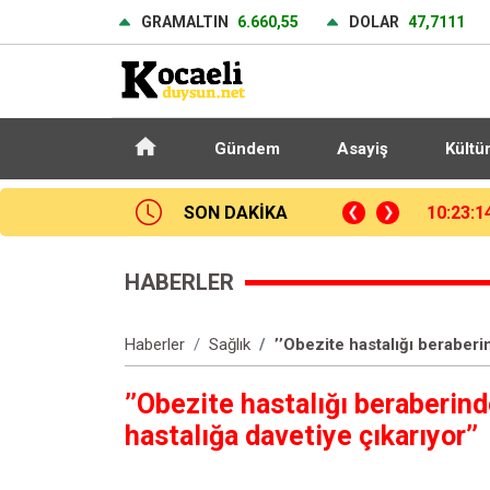
GRAMALTIN
6.660,55
DOLAR
47,7111
Gündem
Asayiş
Kültü
utbolcusu Jakob Jantscher, Fenerbahçe maçını değerlendirdi
SON DAKİKA
09:53:2
HABERLER
Haberler
Sağlık
’’Obezite hastalığı beraberi
’’Obezite hastalığı beraberin
hastalığa davetiye çıkarıyor’’