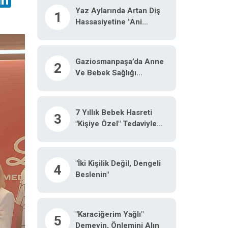
Yaz Aylarında Artan Diş
1
Hassasiyetine "ani
Sıcaklık Değişimi" Uyarısı
Gaziosmanpaşa’da Anne
2
Ve Bebek Sağlığı
Panelinde Uzmanlardan
Önemli Tavsiyeler
7 Yıllık Bebek Hasreti
3
"kişiye Özel" Tedaviyle
Son Buldu
"İki Kişilik Değil, Dengeli
4
Beslenin"
"Karaciğerim Yağlı"
5
Demeyin, Önlemini Alın