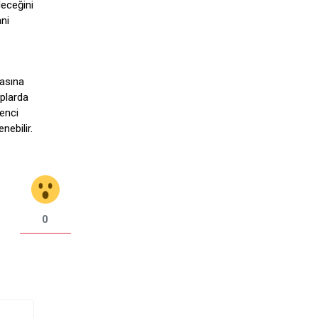
leceğini
ani
masına
ıplarda
renci
nebilir.
0