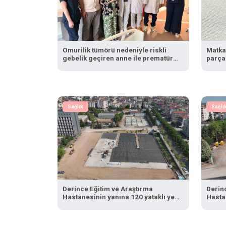
Omurilik tümörü nedeniyle riskli
Matkap
gebelik geçiren anne ile prematüre
parça
bebeği sağlığına kavuştu
kulla
Sağlık
Sağlı
Derince Eğitim ve Araştırma
Derin
Hastanesinin yanına 120 yataklı yeni
Hastan
tesis
tesis