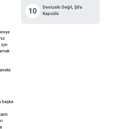
Denizaltı Değil, Şifa
10
Kapsülü
bireye
mız
 için
lamak
ı
erekir.
la başka
karın
rı
da