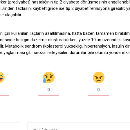
şeker (prediyabet) hastalığının tip 2 diyabete dönüşmesinin engellenebi
5’inden fazlasını kaybettiğinde ise tip 2 diyabet remisyona girebilir; y
 ulaşabilir.
arı için kullanılan ilaçların azaltılmasına, hatta bazen tamamen bırakıl
pnesinde belirgin düzelme oluşturabilirken; yüzde 10’un üzerindeki kay
bilir. Metabolik sendrom (kolesterol yüksekliği, hipertansiyon, insülin di
er yağlanması gibi siroza ilerleyebilen durumlar bile olumlu yönde etkile
0
0