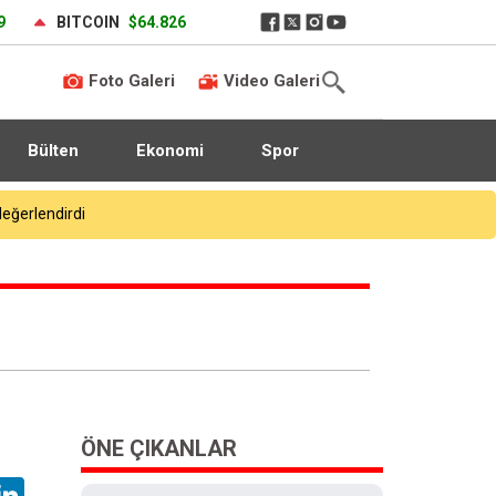
9
BITCOIN
$64.826
Foto Galeri
Video Galeri
Bülten
Ekonomi
Spor
Kapalıçarşı’da altınlarını bozdurmaya gitmişti: Namaz kıldığı camide çantası çalındı
ÖNE ÇIKANLAR
hatsApp
LinkedIn