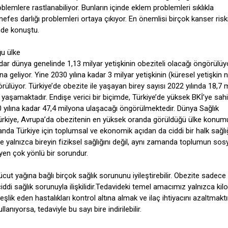
blemlere rastlanabiliyor. Bunların içinde eklem problemleri sıklıkla
nefes darlığı problemleri ortaya çıkıyor. En önemlisi birçok kanser risk
inde konuştu.
ğu ülke
dar dünya genelinde 1,13 milyar yetişkinin obeziteli olacağı öngörülüy
a geliyor. Yine 2030 yılına kadar 3 milyar yetişkinin (küresel yetişkin
görülüyor. Türkiye’de obezite ile yaşayan birey sayısı 2022 yılında 18,7 
 yaşamaktadır. Endişe verici bir biçimde, Türkiye’de yüksek BKİ’ye sah
0 yılına kadar 47,4 milyona ulaşacağı öngörülmektedir. Dünya Sağlık
rkiye, Avrupa’da obezitenin en yüksek oranda görüldüğü ülke konumu
manda Türkiye için toplumsal ve ekonomik açıdan da ciddi bir halk sağlı
yalnızca bireyin fiziksel sağlığını değil, aynı zamanda toplumun sos
yen çok yönlü bir sorundur.
ücut yağına bağlı birçok sağlık sorununu iyileştirebilir. Obezite sadece
ddi sağlık sorunuyla ilişkilidir.Tedavideki temel amacımız yalnızca kilo
şlik eden hastalıkları kontrol altına almak ve ilaç ihtiyacını azaltmaktır
llanıyorsa, tedaviyle bu sayı bire indirilebilir.