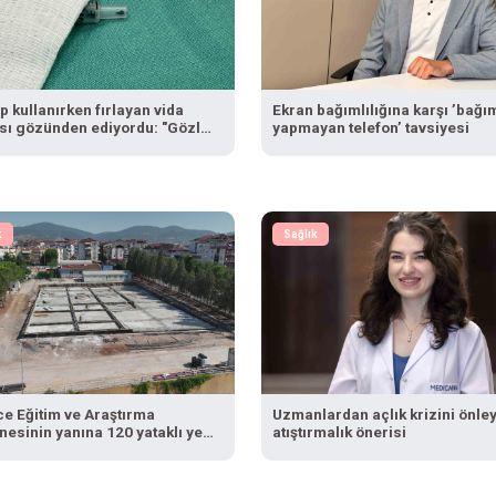
 kullanırken fırlayan vida
Ekran bağımlılığına karşı ’bağım
sı gözünden ediyordu: "Gözlük
yapmayan telefon’ tavsiyesi
nmadım böyle oldu"
k
Sağlık
ce Eğitim ve Araştırma
Uzmanlardan açlık krizini önle
esinin yanına 120 yataklı yeni
atıştırmalık önerisi