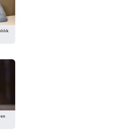
lılık
yen