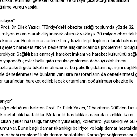
de dikkat edilmesi gereken konuları ve ortaya çıkaracağı hastalıkları
ğitime vurgu yapıldı.
rülüyor’’
rof. Dr. Dilek Yazıcı, "Türkiye’deki obezite sıklığı toplumda yüzde 32
 milyon insan olarak düşünecek olursak yaklaşık 20 milyon obeziteli 
ok konu var. Bu duruma sadece birey bazlı değil, toplum olarak bakma
şeyler; hareketsizlik ve beslenme alışkanlıklarında problemler olduğu
ekiyor. Sağlıklı beslenmeyi, hareket imkanı ve hareket kültürünü sağ
 yapacağı şeyler belki gıda regülasyonlarının daha iyi olabilmesi.
la paketli gıda tüketimi olması ve bu paketli gıdaların içeriğini sağlıkl
enle denetlenmesi ve bunların yanı sıra restoranların da denetlenmesi g
ler tarafından hareket edilebilecek ortamların çoğaltılması obezite ile
rıyor’’
ığın olduğunu belirten Prof. Dr. Dilek Yazıcı, "Obezitenin 200’den faz
ak metabolik hastalıklar. Metabolik hastalıklar arasında özellikle karın
çıkan şeker hastalığı, tansiyon yüksekliği, kolesterol yüksekliği ve bu 
umu var. Buna bağlı damar tıkanıklığı beliriyor ve kalp damar hastalıkla
ölüm sebebi maalesef kalp damar hastalıkları. Karaciğer yağlanmasını 