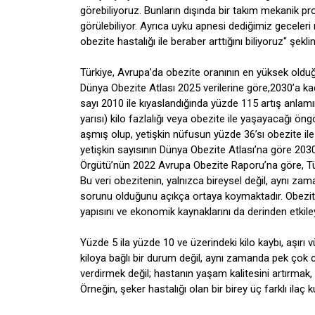
görebiliyoruz. Bunların dışında bir takım mekanik pro
görülebiliyor. Ayrıca uyku apnesi dediğimiz geceleri 
obezite hastalığı ile beraber arttığını biliyoruz" şekl
Türkiye, Avrupa’da obezite oranının en yüksek oldu
Dünya Obezite Atlası 2025 verilerine göre,2030’a ka
sayı 2010 ile kıyaslandığında yüzde 115 artış anlamın
yarısı) kilo fazlalığı veya obezite ile yaşayacağı ön
aşmış olup, yetişkin nüfusun yüzde 36’sı obezite ile
yetişkin sayısının Dünya Obezite Atlası’na göre 203
Örgütü’nün 2022 Avrupa Obezite Raporu’na göre, Tü
Bu veri obezitenin, yalnızca bireysel değil, aynı za
sorunu olduğunu açıkça ortaya koymaktadır. Obezite 
yapısını ve ekonomik kaynaklarını da derinden etkile
Yüzde 5 ila yüzde 10 ve üzerindeki kilo kaybı, aşırı v
kiloya bağlı bir durum değil, aynı zamanda pek çok ci
verdirmek değil; hastanın yaşam kalitesini artırmak, e
Örneğin, şeker hastalığı olan bir birey üç farklı ilaç ku