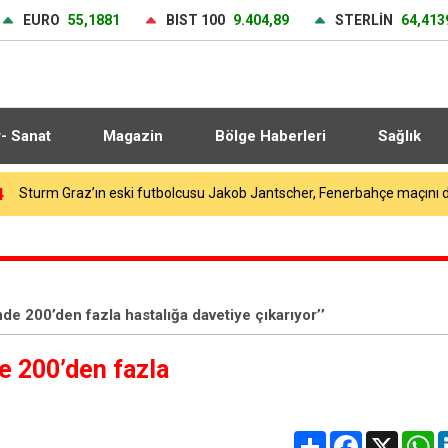
EURO
55,1881
BIST 100
9.404,89
STERLİN
64,413
r- Sanat
Magazin
Bölge Haberleri
Sağlık
6
nde 200’den fazla hastalığa davetiye çıkarıyor’’
de 200’den fazla
Share
Facebook
X
W