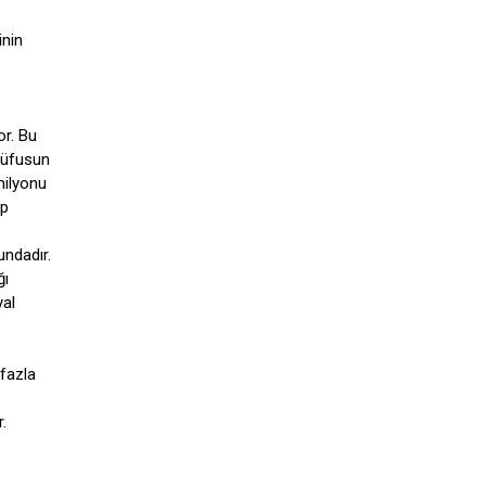
inin
or. Bu
 nüfusun
milyonu
ip
ndadır.
ğı
yal
 fazla
.