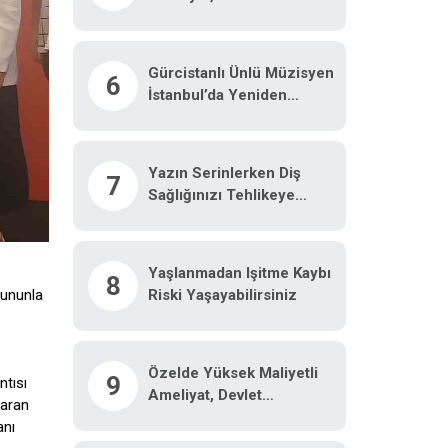
Gürcistanlı Ünlü Müzisyen
6
İstanbul’da Yeniden
Hayata Tutundu: "Hayatımı
Kurtaran Türk Doktorum
Için Tiflis’te Sahneye
Yazın Serinlerken Diş
7
Çıkacağım"
Sağlığınızı Tehlikeye
Atmayın
Yaşlanmadan Işitme Kaybı
8
Riski Yaşayabilirsiniz
 bununla
Özelde Yüksek Maliyetli
9
ntısı
Ameliyat, Devlet
Karan
Hastanesinde Malzeme
anı
Ücretine Yapılıyor