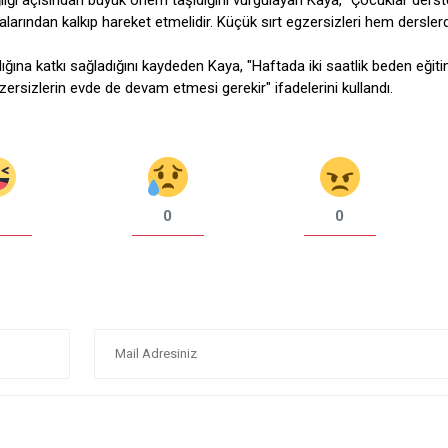
ığı açısından büyük önem taşıdığını vurgulayan Kaya, "Çocuklar derst
ralarından kalkıp hareket etmelidir. Küçük sırt egzersizleri hem dersle
ğına katkı sağladığını kaydeden Kaya, "Haftada iki saatlik beden eğiti
gzersizlerin evde de devam etmesi gerekir" ifadelerini kullandı.
0
0