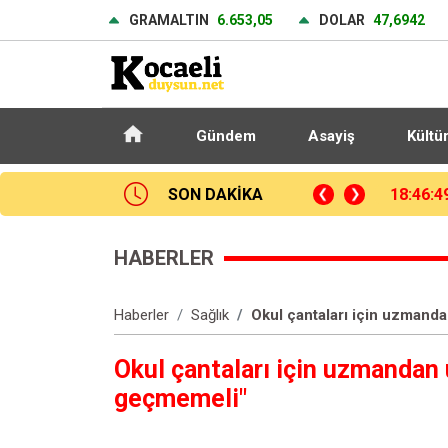
GRAMALTIN
6.653,05
DOLAR
47,6942
Gündem
Asayiş
Kültü
SON DAKİKA
Gençlik ve Spor Bakan Yardımcısı Yerlikaya: "Modern pentatlonumuz olimpiyatta madalya alacak potansiyele geldi"
18:24:2
HABERLER
Haberler
Sağlık
Okul çantaları için uzmanda
Okul çantaları için uzmandan u
geçmemeli"