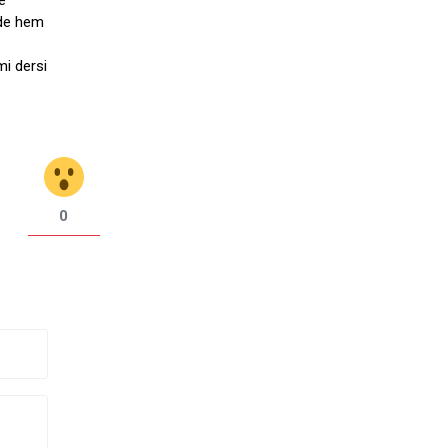
e
rde hem
mi dersi
0