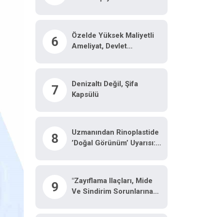
Özelde Yüksek Maliyetli
6
Ameliyat, Devlet
Hastanesinde Malzeme
Ücretine Yapılıyor
Denizaltı Değil, Şifa
7
Kapsülü
Uzmanından Rinoplastide
8
’doğal Görünüm’ Uyarısı:
"Ameliyat Olduğu Belli
Olmamalı"
"Zayıflama Ilaçları, Mide
9
Ve Sindirim Sorunlarına
Neden Olabilir"