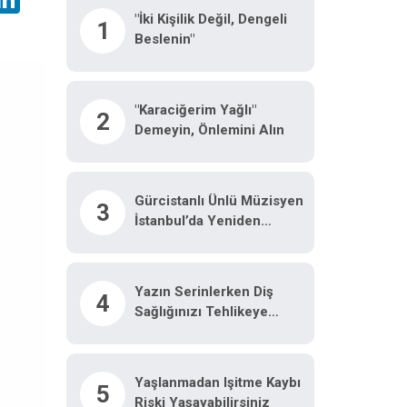
"İki Kişilik Değil, Dengeli
1
Beslenin"
"Karaciğerim Yağlı"
2
Demeyin, Önlemini Alın
Gürcistanlı Ünlü Müzisyen
3
İstanbul’da Yeniden
Hayata Tutundu: "Hayatımı
Kurtaran Türk Doktorum
Için Tiflis’te Sahneye
Yazın Serinlerken Diş
4
Çıkacağım"
Sağlığınızı Tehlikeye
Atmayın
Yaşlanmadan Işitme Kaybı
5
Riski Yaşayabilirsiniz