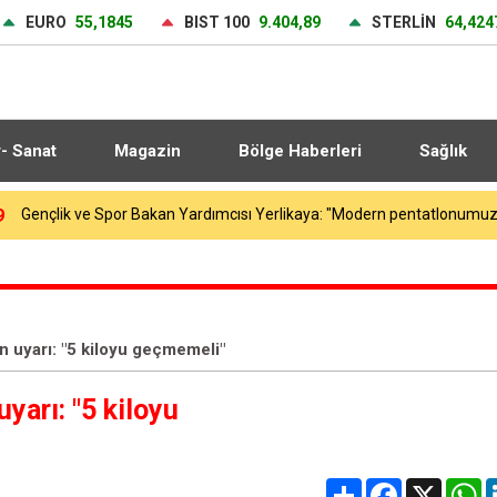
EURO
55,1845
BIST 100
9.404,89
STERLİN
64,424
r- Sanat
Magazin
Bölge Haberleri
Sağlık
0
Tuzla’da 2 katlı işçi konteynerleri alevlere teslim oldu
n uyarı: "5 kiloyu geçmemeli"
yarı: "5 kiloyu
Share
Facebook
X
W