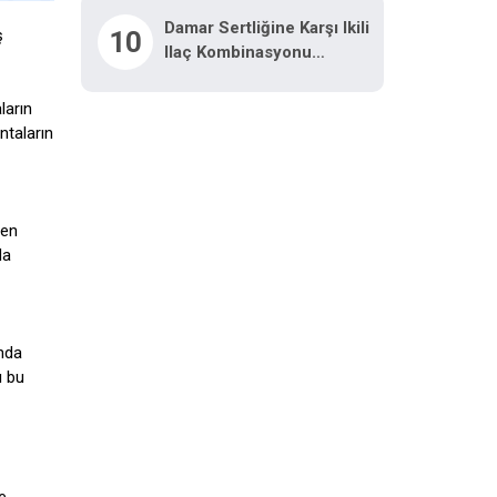
Damar Sertliğine Karşı Ikili
10
ş
Ilaç Kombinasyonu
Araştırılacak
ların
ntaların
 en
da
ında
ı bu