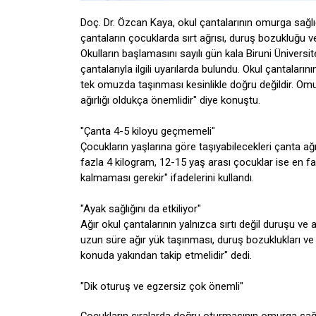
Doç. Dr. Özcan Kaya, okul çantalarının omurga sağlığ
çantaların çocuklarda sırt ağrısı, duruş bozukluğu ve 
Okulların başlamasını sayılı gün kala Biruni Ünivers
çantalarıyla ilgili uyarılarda bulundu. Okul çantaların
tek omuzda taşınması kesinlikle doğru değildir. Omur
ağırlığı oldukça önemlidir" diye konuştu.
"Çanta 4-5 kiloyu geçmemeli"
Çocukların yaşlarına göre taşıyabilecekleri çanta ağı
fazla 4 kilogram, 12-15 yaş arası çocuklar ise en f
kalmaması gerekir" ifadelerini kullandı.
"Ayak sağlığını da etkiliyor"
Ağır okul çantalarının yalnızca sırtı değil duruşu ve
uzun süre ağır yük taşınması, duruş bozuklukları ve d
konuda yakından takip etmelidir" dedi.
"Dik oturuş ve egzersiz çok önemli"