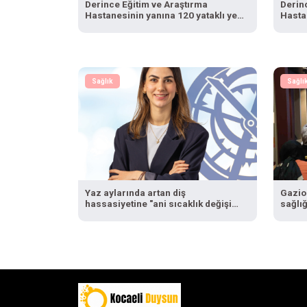
Derince Eğitim ve Araştırma
Derin
Hastanesinin yanına 120 yataklı yeni
Hastan
tesis
tesis
Sağlık
Sağlı
Yaz aylarında artan diş
Gazio
hassasiyetine "ani sıcaklık değişimi"
sağlı
uyarısı
öneml