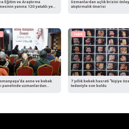
ce Eğitim ve Araştırma
Uzmanlardan açlık krizini önle
esinin yanına 120 yataklı yeni
atıştırmalık önerisi
k
Sağlık
smanpaşa’da anne ve bebek
7 yıllık bebek hasreti "kişiye öze
ğı panelinde uzmanlardan
tedaviyle son buldu
i tavsiyeler