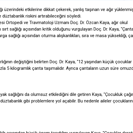
ı üzerindeki etkilerine dikkat çekerek, yanlış taşınan ve ağır yüklenmi
düztabanlık riskini artırabileceğini söyledi.
itesi Ortopedi ve Travmatoloji Uzmanı Doç. Dr. Özcan Kaya, ağır okul
ın sırt sağlığı açısından kritik olduğunu vurgulayan Doç. Dr. Kaya, "Çanta
ga sağlığı açısından oturma alışkanlıkları, sıra ve masa yüksekliği, ça
rlığının değiştiğini belirten Doç. Dr. Kaya, "12 yaşından küçük çocuklar
azla 5 kilogramlık çanta taşımalıdır. Ayrıca çantaların uzun süre omuz
 ayak sağlığını da olumsuz etkilediğini dile getiren Kaya, "Çocukluk çağ
üztabanlık gibi problemlere yol açabilir. Bu nedenle aileler çocukların