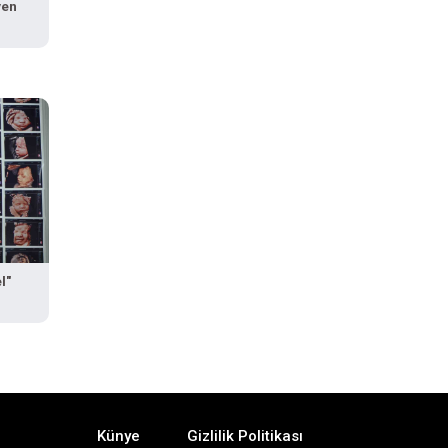
yen
l"
Künye
Gizlilik Politikası