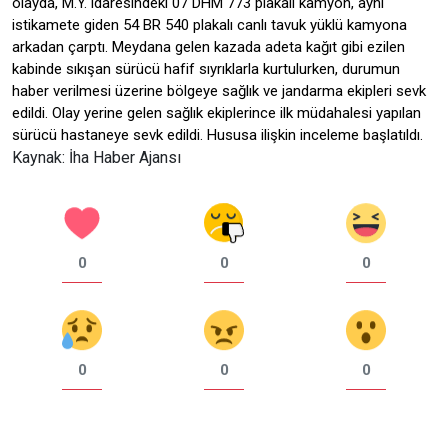
olayda, M.Y. idaresindeki 07 DHM 773 plakalı kamyon, aynı
istikamete giden 54 BR 540 plakalı canlı tavuk yüklü kamyona
arkadan çarptı. Meydana gelen kazada adeta kağıt gibi ezilen
kabinde sıkışan sürücü hafif sıyrıklarla kurtulurken, durumun
haber verilmesi üzerine bölgeye sağlık ve jandarma ekipleri sevk
edildi. Olay yerine gelen sağlık ekiplerince ilk müdahalesi yapılan
sürücü hastaneye sevk edildi. Hususa ilişkin inceleme başlatıldı.
Kaynak: İha Haber Ajansı
0
0
0
0
0
0