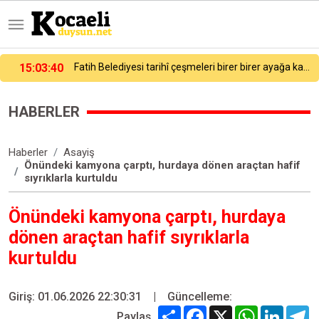
Fatih Belediyesi tarihî çeşmeleri birer birer ayağa kaldırıyor
12:52:18
Milli pentatlet İlke Özyüksel Mihrioğlu, Avrupa Şampiyonu oldu
HABERLER
Haberler
Asayiş
Önündeki kamyona çarptı, hurdaya dönen araçtan hafif
sıyrıklarla kurtuldu
Önündeki kamyona çarptı, hurdaya
dönen araçtan hafif sıyrıklarla
kurtuldu
Giriş: 01.06.2026 22:30:31
|
Güncelleme:
Share
Facebook
X
WhatsApp
Linked
T
Paylaş