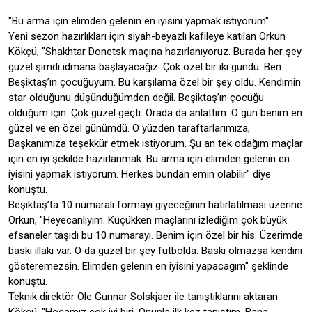
"Bu arma için elimden gelenin en iyisini yapmak istiyorum"
Yeni sezon hazırlıkları için siyah-beyazlı kafileye katılan Orkun
Kökçü, "Shakhtar Donetsk maçına hazırlanıyoruz. Burada her şey
güzel şimdi idmana başlayacağız. Çok özel bir iki gündü. Ben
Beşiktaş’ın çocuğuyum. Bu karşılama özel bir şey oldu. Kendimin
star olduğunu düşündüğümden değil. Beşiktaş’ın çocuğu
olduğum için. Çok güzel geçti. Orada da anlattım. O gün benim en
güzel ve en özel günümdü. O yüzden taraftarlarımıza,
Başkanımıza teşekkür etmek istiyorum. Şu an tek odağım maçlar
için en iyi şekilde hazırlanmak. Bu arma için elimden gelenin en
iyisini yapmak istiyorum. Herkes bundan emin olabilir" diye
konuştu.
Beşiktaş’ta 10 numaralı formayı giyeceğinin hatırlatılması üzerine
Orkun, "Heyecanlıyım. Küçükken maçlarını izlediğim çok büyük
efsaneler taşıdı bu 10 numarayı. Benim için özel bir his. Üzerimde
baskı illaki var. O da güzel bir şey futbolda. Baskı olmazsa kendini
gösteremezsin. Elimden gelenin en iyisini yapacağım" şeklinde
konuştu.
Teknik direktör Ole Gunnar Solskjaer ile tanıştıklarını aktaran