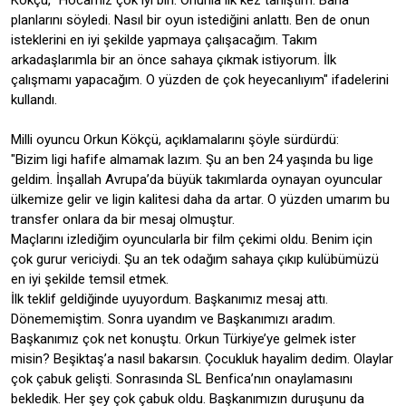
Kökçü, "Hocamız çok iyi biri. Onunla ilk kez tanıştım. Bana
planlarını söyledi. Nasıl bir oyun istediğini anlattı. Ben de onun
isteklerini en iyi şekilde yapmaya çalışacağım. Takım
arkadaşlarımla bir an önce sahaya çıkmak istiyorum. İlk
çalışmamı yapacağım. O yüzden de çok heyecanlıyım" ifadelerini
kullandı.
Milli oyuncu Orkun Kökçü, açıklamalarını şöyle sürdürdü:
"Bizim ligi hafife almamak lazım. Şu an ben 24 yaşında bu lige
geldim. İnşallah Avrupa’da büyük takımlarda oynayan oyuncular
ülkemize gelir ve ligin kalitesi daha da artar. O yüzden umarım bu
transfer onlara da bir mesaj olmuştur.
Maçlarını izlediğim oyuncularla bir film çekimi oldu. Benim için
çok gurur vericiydi. Şu an tek odağım sahaya çıkıp kulübümüzü
en iyi şekilde temsil etmek.
İlk teklif geldiğinde uyuyordum. Başkanımız mesaj attı.
Dönememiştim. Sonra uyandım ve Başkanımızı aradım.
Başkanımız çok net konuştu. Orkun Türkiye’ye gelmek ister
misin? Beşiktaş’a nasıl bakarsın. Çocukluk hayalim dedim. Olaylar
çok çabuk gelişti. Sonrasında SL Benfica’nın onaylamasını
bekledik. Her şey çok çabuk oldu. Başkanımızın duruşunu da