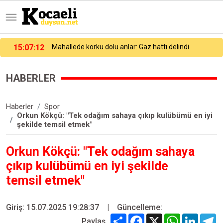
15:07:42
"Kızıldeniz riski Asya-Avrupa seferlerini 15 gün uzattı"
HABERLER
Haberler
Spor
Orkun Kökçü: "Tek odağım sahaya çıkıp kulübümü en iyi
şekilde temsil etmek"
Orkun Kökçü: "Tek odağım sahaya
çıkıp kulübümü en iyi şekilde
temsil etmek"
Giriş: 15.07.2025 19:28:37
|
Güncelleme:
Share
Facebook
X
WhatsApp
Linked
T
Paylaş