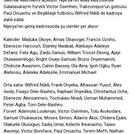
takımlar kadrolarını açıklıyor. Nijerya’nın aday kadrosunda
Galatasaray’ın forveti Victor Osimhen, Trabzonspor’un golcüsü
Paul Onuachu ve Beşiktaşlı futbolcu Wilfred Ndidi de kadroya
dahil edildi.
Nijerya’nın geniş kadrosunda şu isimler yer alıyor:
Kaleciler: Maduka Okoye, Amas Obasogie, Francis Uzoho,
Ebenezer Harcourt, Stanley Nwabali, Adebayo Adeleye
Defans: Felix Agu, Zaidu Sanusi, William Troost-Ekong, Ajayi
Oluwasemilogo, Bright Osayi-Samuel, Bruno Onyemaechi,
Chidozie Awaziem, Calvin Bassey, Ola Aina, Igoh Ogbu, Ryan
Alebiosu, Adeleke Adekunle, Emmanuel Michael
Orta saha: Wilfred Ndidi, Frank Onyeka, Alhassan Yusuf, Alex
Iwobi, Fisayo Dele-Bashiru, Raphael Onyedika, Christantus Uche,
Ebenezer Akinsanmiro, Tochukwu Nnadi, Usman Muhammed,
Peter Agba, Tom Dele-Bashiru
Forvet: Ademola Lookman, Victor Osimhen, Tolu Arokodare,
Samuel Chukwueze, Moses Simon, Adams Akor, Chidera Ejuke,
Olakunle Olusegun, Sadıq Umar, Kelechi Iheanacho, Taiwo
Awoniyi, Victor Boniface, Paul Onuachu, Terem Moffi, Nathan