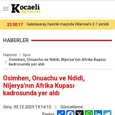
22:42:37
Kuzey Marmara Otoyolu’nda tünelde feci kaza: 3 ölü, 1 ağır yaralı
HABERLER
Haberler
Spor
Osimhen, Onuachu ve Ndidi, Nijerya’nın Afrika Kupası
kadrosunda yer aldı
Osimhen, Onuachu ve Ndidi,
Nijerya’nın Afrika Kupası
kadrosunda yer aldı
Giriş: 02.12.2025 19:14:13
|
Güncelleme:
Share
Facebook
X
WhatsApp
Linked
T
Paylaş