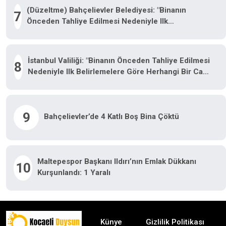
(Düzeltme) Bahçelievler Belediyesi: "Binanın
7
Önceden Tahliye Edilmesi Nedeniyle Ilk
Belirlemelere Göre Herhangi Bir Can Kaybı Veya
Yaralanma Bulunmamaktadır"
İstanbul Valiliği: "Binanın Önceden Tahliye Edilmesi
8
Nedeniyle Ilk Belirlemelere Göre Herhangi Bir Can
Kaybı Veya Yaralanma Bulunmamaktadır"
9
Bahçelievler’de 4 Katlı Boş Bina Çöktü
Maltepespor Başkanı Ildırı’nın Emlak Dükkanı
10
Kurşunlandı: 1 Yaralı
Künye
Gizlilik Politikası