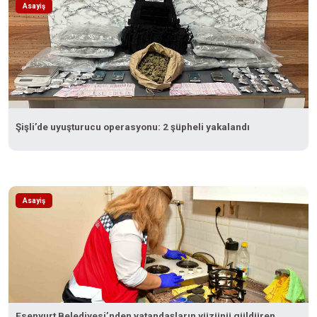
Asayiş
Şişli’de uyuşturucu operasyonu: 2 şüpheli yakalandı
Asayiş
Esenyurt Belediyesi’nden vatandaşların yüzünü güldüren