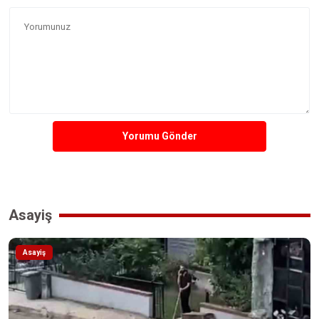
Yorumu Gönder
Asayiş
Asayiş