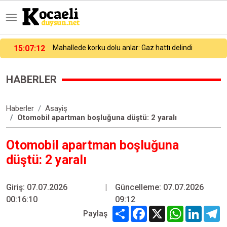
15:07:42
"Kızıldeniz riski Asya-Avrupa seferlerini 15 gün uzattı"
HABERLER
Haberler
Asayiş
Otomobil apartman boşluğuna düştü: 2 yaralı
Otomobil apartman boşluğuna
düştü: 2 yaralı
Giriş: 07.07.2026
|
Güncelleme: 07.07.2026
00:16:10
09:12
Share
Facebook
X
WhatsApp
Linked
T
Paylaş