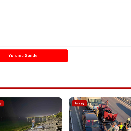
Yorumu Gönder
ş
Asayiş