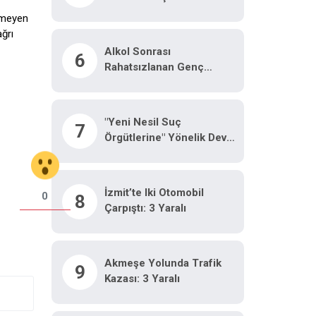
Ortaya Çıktı
lemeyen
ğrı
Alkol Sonrası
6
Rahatsızlanan Genç
Hayatını Kaybetti
"Yeni Nesil Suç
7
Örgütlerine" Yönelik Dev
Operasyon: 32 Şüpheli
Adliyeye Sevk Edildi
İzmit’te Iki Otomobil
0
8
Çarpıştı: 3 Yaralı
Akmeşe Yolunda Trafik
9
Kazası: 3 Yaralı