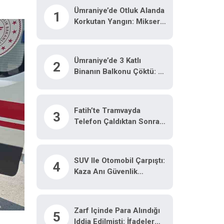
Ümraniye’de Otluk Alanda
1
Korkutan Yangın: Mikser
Hortumuyla Müdahale
Edildi
Ümraniye’de 3 Katlı
2
Binanın Balkonu Çöktü: 2
Araç Hasar Gördü
Fatih’te Tramvayda
3
Telefon Çaldıktan Sonra
Kaçan Hırsıza, Temizlik
Personelinden Süpürgeli
Müdahale Kamerada
SUV Ile Otomobil Çarpıştı:
4
Kaza Anı Güvenlik
Kamerasına Yansıdı
Zarf Içinde Para Alındığı
5
Iddia Edilmişti: İfadeler