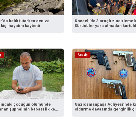
r’da balık tutarken denize
Kocaeli’de 3 araçlı zincirleme 
kişi hayatını kaybetti
Sürücüler yara almadan kurtul
ş
Asayiş
şındaki çocuğun ölümünde
Gaziosmanpaşa Adliyesi’nde k
anan şüphelinin babası ilk kez
öldürme davasında gerginlik çık
tu
adliyeye doğru giden silahlı kiş
yakalandı