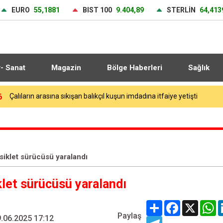
EURO
55,1881
BIST 100
9.404,89
STERLİN
64,413
r- Sanat
Magazin
Bölge Haberleri
Sağlık
2
Avcılar’da balık tutarken denize düşen kişi hayatını kaybetti
siklet sürücüsü yaralandı
klet sürücüsü yaralandı
Share
Facebook
X
W
Paylaş
.06.2025 17:12
Telegram