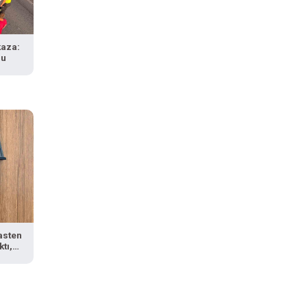
kaza:
du
asten
tı,
iler