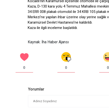
Kocaeli’nin Karamürsel ilçesinde otomobil ile çarpı
Kaza, D-130 kara yolu 4 Temmuz Mahallesi mevkiinde
34 ERR 008 plakalı otomobil ile 34 KRB 105 plakalı 
Merkezi’ne yapılan ihbar üzerine olay yerine sağlık ve
Karamürsel Devlet Hastanesi’ne kaldırıldı.
Kaza ile ilgili inceleme başlatıldı.
Kaynak: İha Haber Ajansı
0
0
0
Yorumlar