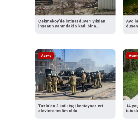
Çekmeköy’de istinat duvarı yıkılan
Avcıla
inşaatın yanındaki 5 katlı bina
düşen 
boşaltıldı
Asayiş
Asayi
Tuzla’da 2 katlı işçi konteynerleri
14 ya
alevlere teslim oldu
tutukl
konuş