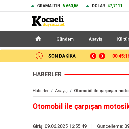
GRAMALTIN
6.660,55
DOLAR
47,7111
Gündem
Asayiş
Kültü
şan balıkçıl kuşun imdadına itfaiye yetişti
SON DAKİKA
00:24:2
HABERLER
Haberler
Asayiş
Otomobil ile çarpışan moto
Otomobil ile çarpışan motosi
Giriş: 09.06.2025 16:55:49
|
Güncelleme: 09