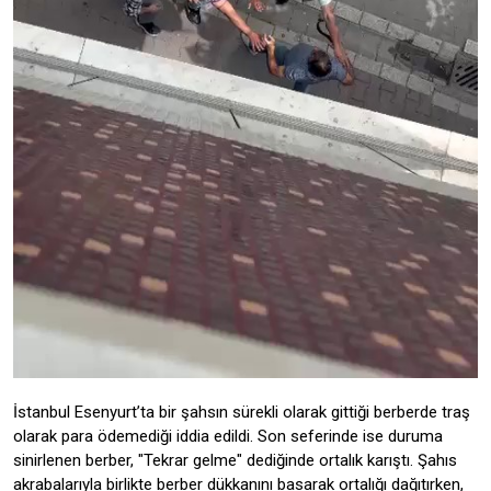
İstanbul Esenyurt’ta bir şahsın sürekli olarak gittiği berberde traş
olarak para ödemediği iddia edildi. Son seferinde ise duruma
sinirlenen berber, "Tekrar gelme" dediğinde ortalık karıştı. Şahıs
akrabalarıyla birlikte berber dükkanını basarak ortalığı dağıtırken,