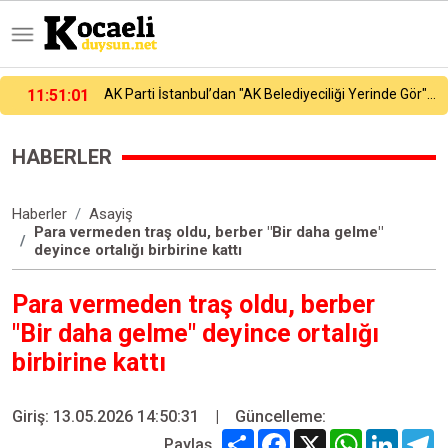
11:54:32
Küçükçekmece Menekşe Deresi’nde batık tekneler karabatakların yuvası oldu
HABERLER
Haberler
Asayiş
Para vermeden traş oldu, berber "Bir daha gelme"
deyince ortalığı birbirine kattı
Para vermeden traş oldu, berber
"Bir daha gelme" deyince ortalığı
birbirine kattı
Giriş: 13.05.2026 14:50:31
|
Güncelleme:
Share
Facebook
X
WhatsApp
Linked
T
Paylaş