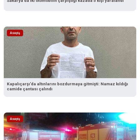
Sakarya’da iki otomobilin çarpıştığı kazada 5 kişi yaralandı
Asayiş
Kapalıçarşı’da altınlarını bozdurmaya gitmişti: Namaz kıldığı
camide çantası çalındı
Asayiş