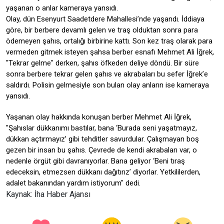
yaşanan o anlar kameraya yansıdı.
Olay, dün Esenyurt Saadetdere Mahallesi’nde yaşandı. İddiaya
göre, bir berbere devamlı gelen ve traş olduktan sonra para
ödemeyen şahıs, ortalığı birbirine kattı. Son kez traş olarak para
vermeden gitmek isteyen şahsa berber esnafı Mehmet Ali İğrek,
"Tekrar gelme" derken, şahıs öfkeden deliye döndü. Bir süre
sonra berbere tekrar gelen şahıs ve akrabaları bu sefer İğrek’e
saldırdı. Polisin gelmesiyle son bulan olay anların ise kameraya
yansıdı.
Yaşanan olay hakkında konuşan berber Mehmet Ali İğrek,
"Şahıslar dükkanımı bastılar, bana ‘Burada seni yaşatmayız,
dükkan açtırmayız’ gibi tehditler savurdular. Çalışmayan boş
gezen bir insan bu şahıs. Çevrede de kendi akrabaları var, o
nedenle örgüt gibi davranıyorlar. Bana geliyor ‘Beni tıraş
edeceksin, etmezsen dükkanı dağıtırız’ diyorlar. Yetkililerden,
adalet bakanından yardım istiyorum" dedi.
Kaynak: İha Haber Ajansı