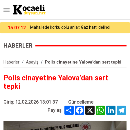
15:07:42
"Kızıldeniz riski Asya-Avrupa seferlerini 15 gün uzattı"
HABERLER
Haberler
Asayiş
Polis cinayetine Yalova’dan sert tepki
Polis cinayetine Yalova’dan sert
tepki
Giriş: 12.02.2026 13:01:37
|
Güncelleme:
Share
Facebook
X
WhatsApp
Linked
T
Paylaş