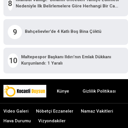
8
Nedeniyle Ilk Belirlemelere Göre Herhangi Bir Can
Kaybı Veya Yaralanma Bulunmamaktadır"
9
Bahçelievler’de 4 Katlı Boş Bina Çöktü
Maltepespor Başkanı Ildırı’nın Emlak Dükkanı
10
Kurşunlandı: 1 Yaralı
Künye
Gizlilik Politikası
Video Galeri
Nöbetçi Eczaneler
Namaz Vakitleri
Hava Durumu
Vizyondakiler