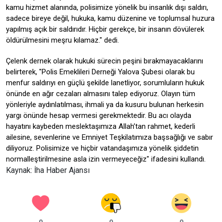
kamu hizmet alanında, polisimize yönelik bu insanlık dışı saldırı,
sadece bireye değil, hukuka, kamu düzenine ve toplumsal huzura
yapılmış açık bir saldırıdır. Hiçbir gerekçe, bir insanın dövülerek
öldürülmesini meşru kılamaz." dedi.
Çelenk dernek olarak hukuki sürecin peşini bırakmayacaklarını
belirterek, "Polis Emeklileri Derneği Yalova Şubesi olarak bu
menfur saldırıyı en güçlü şekilde lanetliyor, sorumluların hukuk
önünde en ağır cezaları almasını talep ediyoruz. Olayın tüm
yönleriyle aydınlatılması, ihmali ya da kusuru bulunan herkesin
yargı önünde hesap vermesi gerekmektedir. Bu acı olayda
hayatını kaybeden meslektaşımıza Allah’tan rahmet, kederli
ailesine, sevenlerine ve Emniyet Teşkilatımıza başsağlığı ve sabır
diliyoruz. Polisimize ve hiçbir vatandaşımıza yönelik şiddetin
normalleştirilmesine asla izin vermeyeceğiz" ifadesini kullandı.
Kaynak: İha Haber Ajansı