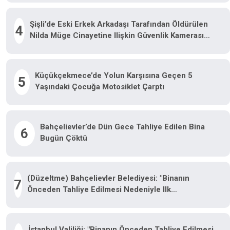
Şişli’de Eski Erkek Arkadaşı Tarafından Öldürülen
4
Nilda Müge Cinayetine Ilişkin Güvenlik Kamerası
Görüntüsü Ortaya Çıktı
Küçükçekmece’de Yolun Karşısına Geçen 5
5
Yaşındaki Çocuğa Motosiklet Çarptı
Bahçelievler’de Dün Gece Tahliye Edilen Bina
6
Bugün Çöktü
(Düzeltme) Bahçelievler Belediyesi: "Binanın
7
Önceden Tahliye Edilmesi Nedeniyle Ilk
Belirlemelere Göre Herhangi Bir Can Kaybı Veya
Yaralanma Bulunmamaktadır"
İstanbul Valiliği: "Binanın Önceden Tahliye Edilmesi