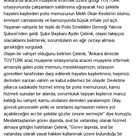
Ankara’da aracını muayene ettirmek üzere gittiği TÜVTÜRK
istasyonunda çalışanların saldırısına uğrayarak feci şekilde
hayatını kaybeden polis memurunun Melih Okan Keskin’in ölümü,
emniyet camiasında ve kamuoyunda büyük infiale yol açtı.
Yaşanan vahşete bir tepki de Polis Emeklileri Derneği Yalova
Şubesi’nden geldi. Şube Başkanı Aydın Çelenk, olayın takipçisi
olacaklarını belirterek, sorumluların en ağır cezayı alması
gerektiğini vurguladı.
Olayın bir vahşet olduğunu belirten Çelenk, "Ankara ilimizde
TÜVTÜRK araç muayene istasyonuna aracını muayene ettirmek
amacıyla giden polis memuru meslektaşımızın, istasyon
görevlileri tarafından darp edilerek hayatını kaybetmesi, hepimizi
derinden sarsan vahim ve kabul edilemez bir olaydır. Devletine
yıllarca sadakatle hizmet etmiş bir polis memurunun, kamu
hizmeti sunulan bir alanda, sorumluluk taşıyan kişilerce maruz
kaldığı bu vahşet, kamu vicdanını derinden yaralamıştır. Olay,
görevli personelin yetki ve sınırlarını aşmasının nelere yol
açabileceğini acı bir şekilde gözler önüne sermiştir" diye konuştu.
Meslektaşlarının görev dışında, sivil bir vatandaş olarak hizmet
almaya gittiğini hatırlatan Çelenk, "Görev dışında, sivil bir
vatandaş olarak yasal hakkını kullanmak üzere bulunduğu bir