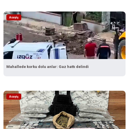
Asayiş
Mahallede korku dolu anlar: Gaz hattı delindi
Asayiş