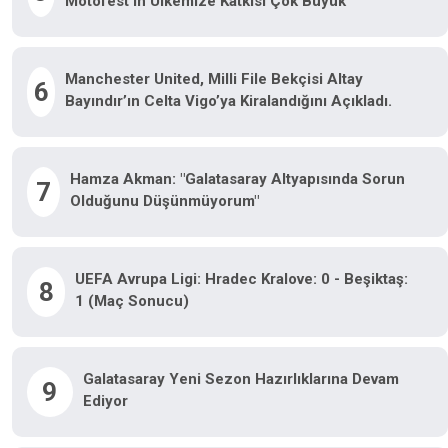
Motofest’in Ülkemize Katkısı Çok Büyük"
Manchester United, Milli File Bekçisi Altay
6
Bayındır’ın Celta Vigo’ya Kiralandığını Açıkladı.
Hamza Akman: "Galatasaray Altyapısında Sorun
7
Olduğunu Düşünmüyorum"
UEFA Avrupa Ligi: Hradec Kralove: 0 - Beşiktaş:
8
1 (Maç Sonucu)
Galatasaray Yeni Sezon Hazırlıklarına Devam
9
Ediyor