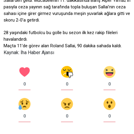
Sallai’den geldi. Mücadelenin 11. dakikasında Barış Alper Yılmaz’ın
pasıyla ceza yayının sağ tarafında topla buluşan Sallai’nin ceza
sahası içine girer girmez vuruşunda meşin yuvarlak ağlara gitti ve
skoru 2-0’a getirdi.
28 yaşındaki futbolcu bu golle bu sezon ilk kez rakip fileleri
havalandırdı.
Maçta 11’de görev alan Roland Sallai, 90 dakika sahada kaldı.
Kaynak: İha Haber Ajansı
0
0
0
0
0
0