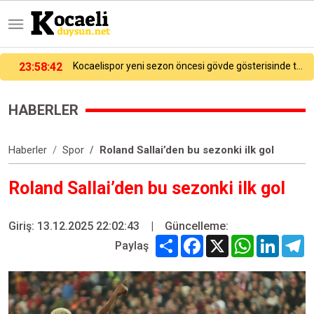
por yeni sezon öncesi gövde gösterisinde transfer tanıtımını yaptı!
21:43:00
Gaziosmanpaşa’da Erkin Koray vefatının üçüncü yılında anıldı
HABERLER
Haberler
Spor
Roland Sallai’den bu sezonki ilk gol
Roland Sallai’den bu sezonki ilk gol
Giriş: 13.12.2025 22:02:43
|
Güncelleme:
Share
Facebook
X
WhatsApp
Linked
T
Paylaş