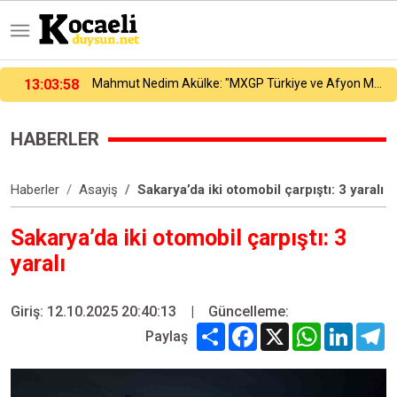
e: "MXGP Türkiye ve Afyon Motofest’in ülkemize katkısı çok büyük"
12:58:53
Alkol sonrası rahatsızlanan genç hayatını kaybetti
HABERLER
Haberler
Asayiş
Sakarya’da iki otomobil çarpıştı: 3 yaralı
Sakarya’da iki otomobil çarpıştı: 3
yaralı
Giriş: 12.10.2025 20:40:13
|
Güncelleme:
Share
Facebook
X
WhatsApp
Linked
T
Paylaş