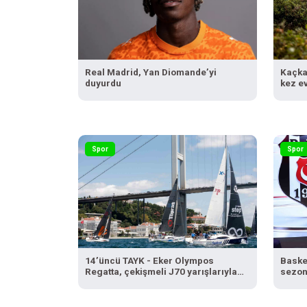
Real Madrid, Yan Diomande’yi
Kaçka
duyurdu
kez e
Spor
Spor
14’üncü TAYK - Eker Olympos
Baske
Regatta, çekişmeli J70 yarışlarıyla
sezonu
yelken açıyor