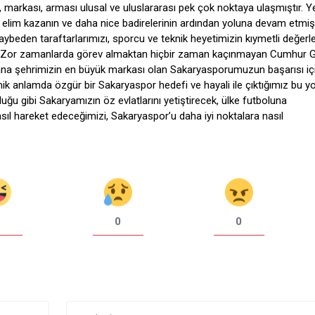
 markası, arması ulusal ve uluslararası pek çok noktaya ulaşmıştır. Ye
elim kazanın ve daha nice badirelerinin ardından yoluna devam etmiş
beden taraftarlarımızı, sporcu ve teknik heyetimizin kıymetli değerle
m. Zor zamanlarda görev almaktan hiçbir zaman kaçınmayan Cumhur 
ana şehrimizin en büyük markası olan Sakaryasporumuzun başarısı iç
anlamda özgür bir Sakaryaspor hedefi ve hayali ile çıktığımız bu yo
uğu gibi Sakaryamızın öz evlatlarını yetiştirecek, ülke futboluna
ıl hareket edeceğimizi, Sakaryaspor’u daha iyi noktalara nasıl
0
0