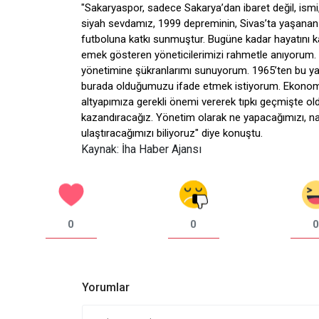
"Sakaryaspor, sadece Sakarya’dan ibaret değil, ismi,
siyah sevdamız, 1999 depreminin, Sivas’ta yaşanan 
futboluna katkı sunmuştur. Bugüne kadar hayatını kay
emek gösteren yöneticilerimizi rahmetle anıyoru
yönetimine şükranlarımı sunuyorum. 1965’ten bu y
burada olduğumuzu ifade etmek istiyorum. Ekonomik 
altyapımıza gerekli önemi vererek tıpkı geçmişte old
kazandıracağız. Yönetim olarak ne yapacağımızı, nas
ulaştıracağımızı biliyoruz" diye konuştu.
Kaynak: İha Haber Ajansı
0
0
0
Yorumlar