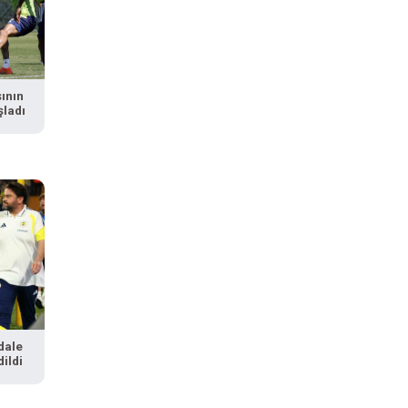
ının
şladı
dale
dildi