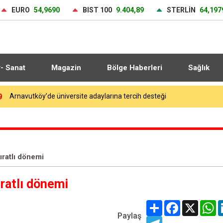
EURO
54,9690
BIST 100
9.404,89
STERLİN
64,197
r- Sanat
Magazin
Bölge Haberleri
Sağlık
7
Heybeliada Deniz Harp Okulu’ndaki yangına müdahale sürüyor
ratlı dönemi
ratlı dönemi
Share
Facebook
X
W
Paylaş
Telegram