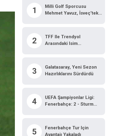
Milli Golf Sporcusu
1
Mehmet Yavuz, İsveç’teki
Dünya Şampiyonasında
Türkiye’yi Temsil Edecek
TFF Ile Trendyol
2
Arasındaki Isim
Sponsorluğu Sözleşmesi
Iki Yıl Daha Uzatıldı
Galatasaray, Yeni Sezon
3
Hazırlıklarını Sürdürdü
UEFA Şampiyonlar Ligi:
4
Fenerbahçe: 2 - Sturm
Graz: 0 (Maç Sonucu)
Fenerbahçe Tur Için
5
Avantajı Yakaladı