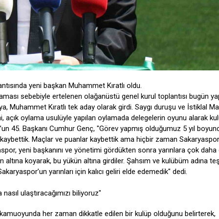
antısında yeni başkan Muhammet Kıratlı oldu.
sı sebebiyle ertelenen olağanüstü genel kurul toplantısı bugün yapı
a, Muhammet Kıratlı tek aday olarak girdi. Saygı duruşu ve İstiklal Mar
imi, açık oylama usulüyle yapılan oylamada delegelerin oyunu alarak ku
r’un 45. Başkanı Cumhur Genç, "Görev yapmış olduğumuz 5 yıl boyun
ni kaybettik. Maçlar ve puanlar kaybettik ama hiçbir zaman Sakaryaspo
spor, yeni başkanını ve yönetimi gördükten sonra yarınlara çok daha
n altına koyarak, bu yükün altına girdiler. Şahsım ve kulübüm adına te
ryaspor’un yarınları için kalıcı geliri elde edemedik" dedi.
nasıl ulaştıracağımızı biliyoruz"
kamuoyunda her zaman dikkatle edilen bir kulüp olduğunu belirterek,