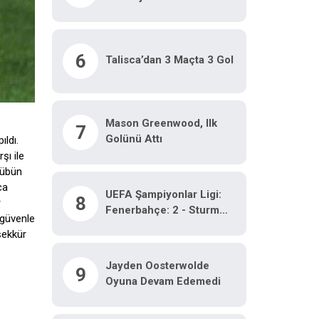
6
Talisca’dan 3 Maçta 3 Gol
Mason Greenwood, Ilk
7
Golünü Attı
ldı.
şı ile
lübün
ca
UEFA Şampiyonlar Ligi:
8
r
Fenerbahçe: 2 - Sturm
 güvenle
Graz: 0 (İlk Yarı)
şekkür
Jayden Oosterwolde
9
Oyuna Devam Edemedi