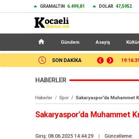
GRAMALTIN
6.499,81
DOLAR
47,5952
Gündem
Asayiş
Kültü
ite adaylarına tercih desteği
SON DAKİKA
18:40:2
HABERLER
Haberler
Spor
Sakaryaspor’da Muhammet Kı
Sakaryaspor’da Muhammet Kı
Giriş: 08.06.2025 14:44:29
|
Güncelleme: