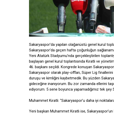
Sakaryaspor’da yapılan olağanüstü genel kurul topl
Sakaryaspor’da geçen hafta çoğunluğun sağlanamama
Yeni Atatürk Stadyumu’nda gerçekleştirilen toplantıy
başlayan genel kurul toplantısında Kıratlı ve yönet
46. başkanı seçildi. Kongrede konuşan Sakaryaspo
Sakaryaspor olarak play-offları, Süper Lig finalleri
duruşu ve kimliğini kaybetmedik. Bu yüzden Sakarya
gideceğine inanıyorum. Bu zor zamanda ellerini taşı
ediyorum. 5 sene boyunca yapamadığımız tek şey Saka
Muhammet Kıratlı: "Sakaryaspor’u daha iyi noktalara 
Yeni başkan Muhammet Kıratlı ise, Sakaryaspor’un 