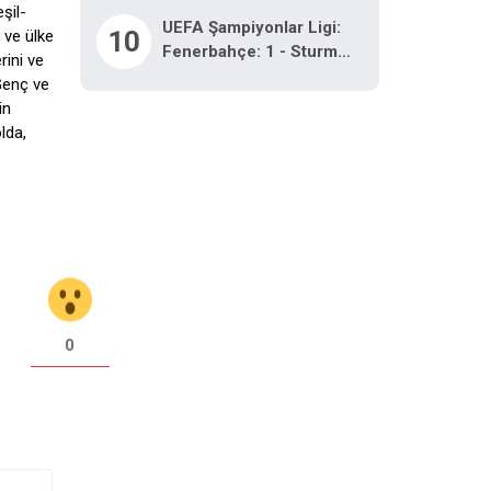
şil-
UEFA Şampiyonlar Ligi:
10
 ve ülke
Fenerbahçe: 1 - Sturm
rini ve
Graz: 0 (Maç Devam
Genç ve
Ediyor)
in
lda,
0