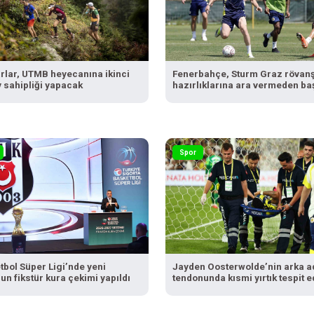
rlar, UTMB heyecanına ikinci
Fenerbahçe, Sturm Graz rövanş
v sahipliği yapacak
hazırlıklarına ara vermeden ba
Spor
tbol Süper Ligi’nde yeni
Jayden Oosterwolde’nin arka a
n fikstür kura çekimi yapıldı
tendonunda kısmi yırtık tespit e