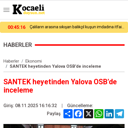
Çalıların arasına sıkışan balıkçıl kuşun imdadına itfaiye yetişti
00:24:22
Avcılar’da balık tutarken denize düşen kişi hayatını kaybetti
HABERLER
Haberler
Ekonomi
SANTEK heyetinden Yalova OSB’de inceleme
SANTEK heyetinden Yalova OSB’de
inceleme
Giriş: 08.11.2025 16:16:32
|
Güncelleme:
Share
Facebook
X
WhatsApp
Linked
T
Paylaş