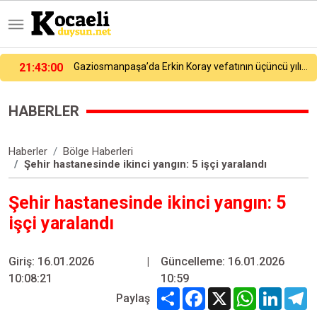
Gaziosmanpaşa’da Erkin Koray vefatının üçüncü yılında anıldı
21:08:32
14. TAYK-Eker Olympos Regatta’da ilk günün kazananı "Team Nautique Yachting" oldu
HABERLER
Haberler
Bölge Haberleri
Şehir hastanesinde ikinci yangın: 5 işçi yaralandı
Şehir hastanesinde ikinci yangın: 5
işçi yaralandı
Giriş: 16.01.2026
|
Güncelleme: 16.01.2026
10:08:21
10:59
Share
Facebook
X
WhatsApp
Linked
T
Paylaş