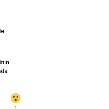
de
inin
ada
0