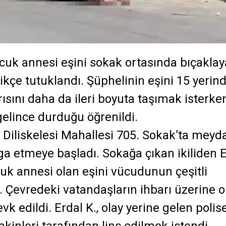
 çocuk annesi eşini sokak ortasında bıçakla
likçe tutuklandı.
Ş
üphelinin eşini 15 yerin
rısını daha da ileri boyuta taşımak isterke
elince durduğu öğrenildi.
a Diliskelesi Mahallesi 705. Sokak’ta meyd
kavga etmeye başladı. Sokağa çıkan ikiliden 
uk annesi olan eşini vücudunun çeşitli
. Çevredeki vatandaşların ihbarı üzerine o
evk edildi. Erdal K., olay yerine gelen polis