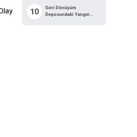
Geri Dönüşüm
 Olay
10
Deposundaki Yangın
Kontrol Altına Alındı: TEM
Ve D-100’de Göz Gözü
Görmedi