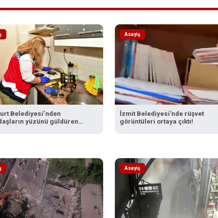
ş
Asayiş
urt Belediyesi’nden
İzmit Belediyesi'nde rüşvet
daşların yüzünü güldüren
görüntüleri ortaya çıktı!
lama
ş
Asayiş