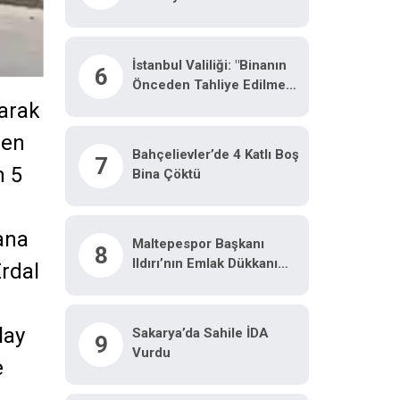
Önceden Tahliye Edilmesi
Nedeniyle Ilk
Belirlemelere Göre
İstanbul Valiliği: "Binanın
6
Herhangi Bir Can Kaybı
Önceden Tahliye Edilmesi
Veya Yaralanma
Nedeniyle Ilk
yarak
Bulunmamaktadır"
Belirlemelere Göre
den
Herhangi Bir Can Kaybı
Bahçelievler’de 4 Katlı Boş
7
Veya Yaralanma
n 5
Bina Çöktü
Bulunmamaktadır"
ana
Maltepespor Başkanı
8
Ildırı’nın Emlak Dükkanı
Erdal
Kurşunlandı: 1 Yaralı
lay
Sakarya’da Sahile İDA
9
Vurdu
e