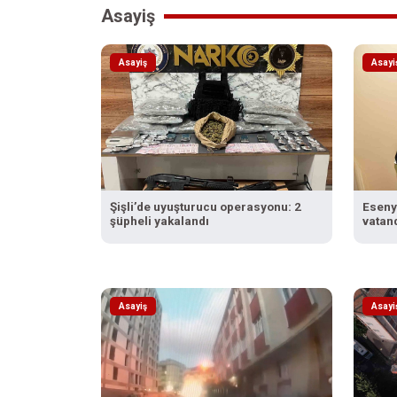
Asayiş
Asayiş
Asayi
Şişli’de uyuşturucu operasyonu: 2
Eseny
şüpheli yakalandı
vatan
uygu
Asayiş
Asayi