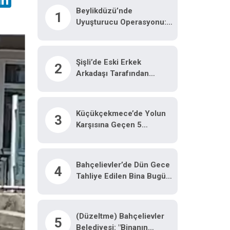
Beylikdüzü’nde
1
Uyuşturucu Operasyonu:
62 Kilo Eroin Ve
Metamfetamin Ele
Geçirildi
Şişli’de Eski Erkek
2
Arkadaşı Tarafından
Öldürülen Nilda Müge
Cinayetine Ilişkin Güvenlik
Kamerası Görüntüsü
Küçükçekmece’de Yolun
3
Ortaya Çıktı
Karşısına Geçen 5
Yaşındaki Çocuğa
Motosiklet Çarptı
Bahçelievler’de Dün Gece
4
Tahliye Edilen Bina Bugün
Çöktü
(Düzeltme) Bahçelievler
5
Belediyesi: "Binanın