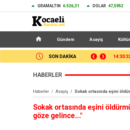
GRAMALTIN
6.526,31
DOLAR
47,5952
Gündem
Asayiş
Kültü
SON DAKİKA
14:01:5
HABERLER
Haberler
Asayiş
Sokak ortasında eşini öldü
Sokak ortasında eşini öldürm
göze gelince..."