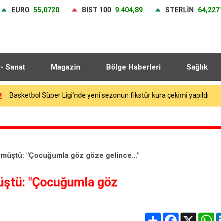
EURO
55,0720
BIST 100
9.404,89
STERLİN
64,227
r- Sanat
Magazin
Bölge Haberleri
Sağlık
6
TAB Gıda, 2026 yılının ilk yarısında büyümesini sürdürdü
rmüştü: "Çocuğumla göz göze gelince..."
üştü: "Çocuğumla göz
Share
Facebook
X
W