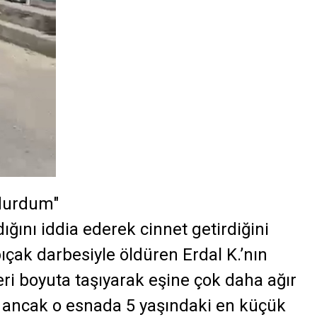
durdum"
dığını iddia ederek cinnet getirdiğini
ıçak darbesiyle öldüren Erdal K.’nın
eri boyuta
taşıyarak eşine çok daha ağır
i ancak o esnada 5 yaşındaki en küçük