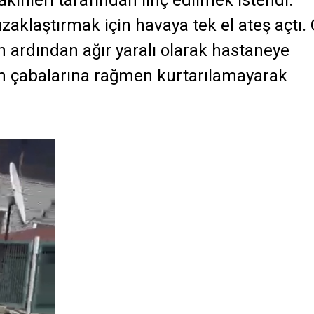
kinleri tarafından linç edilmek istendi.
 uzaklaştırmak için havaya tek el ateş açtı.
n ardından ağır yaralı olarak hastaneye
üm çabalarına rağmen kurtarılamayarak