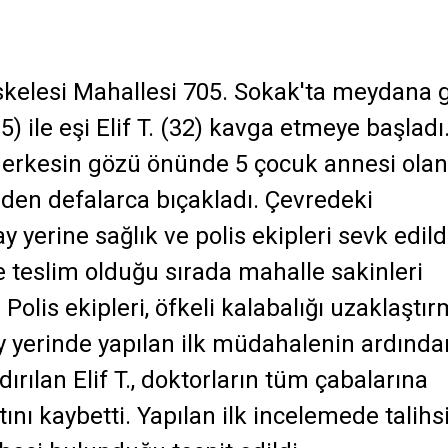
liskelesi Mahallesi 705. Sokak'ta meydana g
35) ile eşi Elif T. (32) kavga etmeye başladı
, herkesin gözü önünde 5 çocuk annesi olan
nden defalarca bıçakladı. Çevredeki
y yerine sağlık ve polis ekipleri sevk edild
se teslim olduğu sırada mahalle sakinleri
 Polis ekipleri, öfkeli kalabalığı uzaklaştı
lay yerinde yapılan ilk müdahalenin ardında
dırılan Elif T., doktorların tüm çabalarına
ı kaybetti. Yapılan ilk incelemede talihs