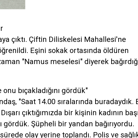
r
aya çıktı. Çiftin Diliskelesi Mahallesi'ne
 öğrenildi. Eşini sokak ortasında öldüren
 zaman "Namus meselesi" diyerek bağırdığ
 onu bıçakladığını gördük"
ndaş, "Saat 14.00 sıralarında buradaydık. 
ışarı çıktığımızda bir kişinin kadının ba
 gördük. Şüpheli bir yandan bağırıyordu.
sürede olay yerine toplandı. Polis ve sağlı