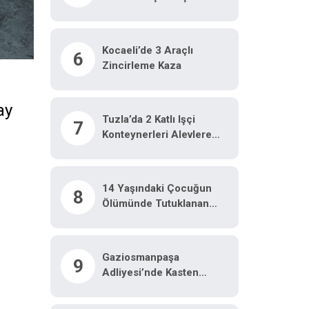
Hayatını Kaybetti
Kocaeli’de 3 Araçlı
6
Zincirleme Kaza
ay
Tuzla’da 2 Katlı Işçi
7
Konteynerleri Alevlere
Teslim Oldu
14 Yaşındaki Çocuğun
8
Ölümünde Tutuklanan
Şüphelinin Babası Ilk Kez
Konuştu
Gaziosmanpaşa
9
Adliyesi’nde Kasten
Öldürme Davasında
Gerginlik Çıktı, Adliyeye