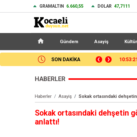
GRAMALTIN
6.660,55
DOLAR
47,7111
Gündem
Asayiş
Kültü
SON DAKİKA
10:53:2
HABERLER
Haberler
Asayiş
Sokak ortasındaki dehşetin g
Sokak ortasındaki dehşetin gö
anlattı!