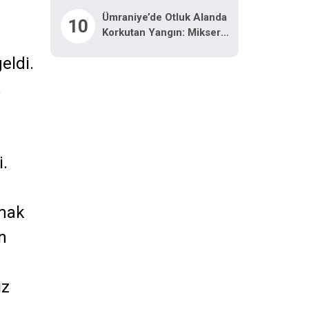
Doğru Giden Silahlı Kişiler
Ümraniye’de Otluk Alanda
10
Yakalandı
Korkutan Yangın: Mikser
Hortumuyla Müdahale
eldi.
Edildi
.
i.
rmak
n
iz