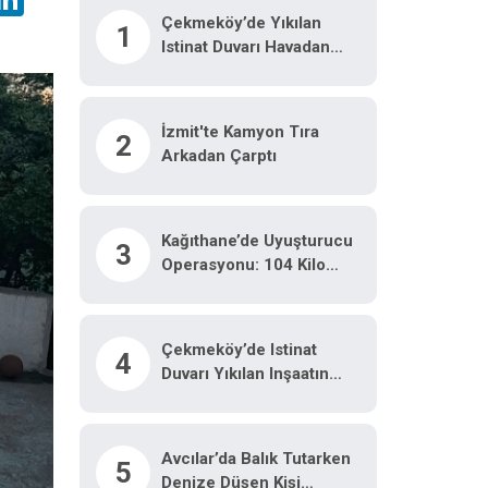
Çekmeköy’de Yıkılan
1
Istinat Duvarı Havadan
Görüntülendi
İzmit'te Kamyon Tıra
2
Arkadan Çarptı
Kağıthane’de Uyuşturucu
3
Operasyonu: 104 Kilo
Pregabalin Ele Geçirildi
Çekmeköy’de Istinat
4
Duvarı Yıkılan Inşaatın
Yanındaki 5 Katlı Bina
Boşaltıldı
Avcılar’da Balık Tutarken
5
Denize Düşen Kişi