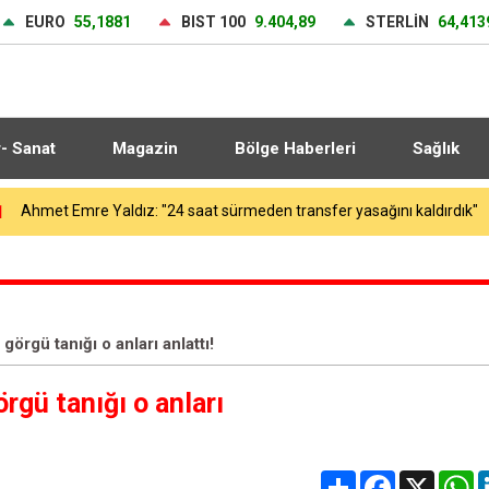
EURO
55,1881
BIST 100
9.404,89
STERLİN
64,413
r- Sanat
Magazin
Bölge Haberleri
Sağlık
1
Ahmet Emre Yaldız: "24 saat sürmeden transfer yasağını kaldırdık"
örgü tanığı o anları anlattı!
rgü tanığı o anları
Share
Facebook
X
W