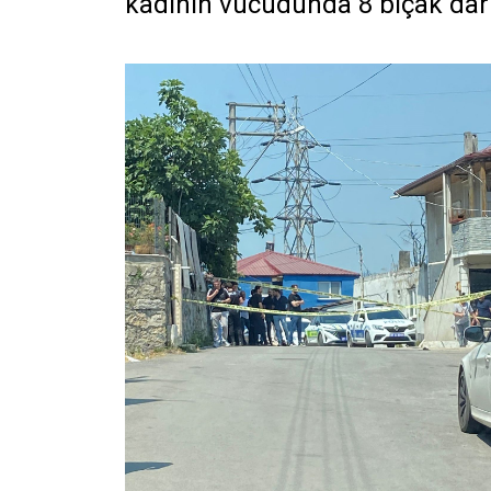
kadının vücudunda 8 bıçak darb