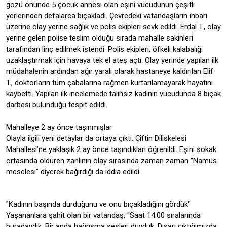
gözü önünde 5 çocuk annesi olan eşini vücudunun çeşitli
yerlerinden defalarca bıçakladı. Çevredeki vatandaşların ihbarı
üzerine olay yerine sağlık ve polis ekipleri sevk edildi. Erdal T., olay
yerine gelen polise teslim olduğu sırada mahalle sakinleri
tarafından linç edilmek istendi. Polis ekipleri, öfkeli kalabalığı
uzaklaştırmak için havaya tek el ateş açtı. Olay yerinde yapılan ilk
müdahalenin ardından ağır yaralı olarak hastaneye kaldırılan Elif
T., doktorların tüm çabalarına rağmen kurtarılamayarak hayatını
kaybetti. Yapılan ilk incelemede talihsiz kadının vücudunda 8 bıçak
darbesi bulunduğu tespit edildi.
Mahalleye 2 ay önce taşınmışlar
Olayla ilgili yeni detaylar da ortaya çıktı. Çiftin Diliskelesi
Mahallesi’ne yaklaşık 2 ay önce taşındıkları öğrenildi. Eşini sokak
ortasında öldüren zanlının olay sırasında zaman zaman "Namus
meselesi" diyerek bağırdığı da iddia edildi.
"Kadının başında durduğunu ve onu bıçakladığını gördük"
Yaşananlara şahit olan bir vatandaş, "Saat 14.00 sıralarında
buradaydık. Bir anda bağrışma sesleri duyduk. Dışarı çıktığımızda