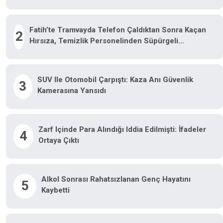
Fatih’te Tramvayda Telefon Çaldıktan Sonra Kaçan
2
Hırsıza, Temizlik Personelinden Süpürgeli
Müdahale Kamerada
SUV Ile Otomobil Çarpıştı: Kaza Anı Güvenlik
3
Kamerasına Yansıdı
Zarf Içinde Para Alındığı Iddia Edilmişti: İfadeler
4
Ortaya Çıktı
Alkol Sonrası Rahatsızlanan Genç Hayatını
5
Kaybetti