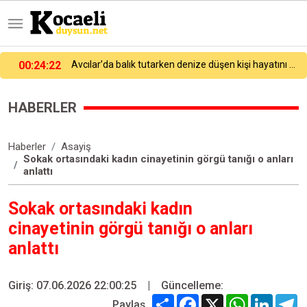
lık tutarken denize düşen kişi hayatını kaybetti
23:58:42
Kocaelispor yeni sezon öncesi gövde gösterisinde transfer tanıtımını yaptı!
HABERLER
Haberler
Asayiş
Sokak ortasındaki kadın cinayetinin görgü tanığı o anları
anlattı
Sokak ortasındaki kadın
cinayetinin görgü tanığı o anları
anlattı
Giriş: 07.06.2026 22:00:25
|
Güncelleme:
Share
Facebook
X
WhatsApp
Linked
T
Paylaş