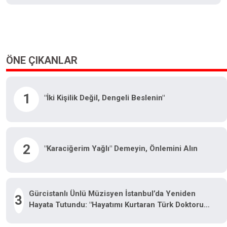
ÖNE ÇIKANLAR
1
"İki Kişilik Değil, Dengeli Beslenin"
2
"Karaciğerim Yağlı" Demeyin, Önlemini Alın
Gürcistanlı Ünlü Müzisyen İstanbul’da Yeniden
3
Hayata Tutundu: "Hayatımı Kurtaran Türk Doktorum
Için Tiflis’te Sahneye Çıkacağım"