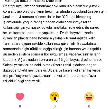
"Yumuşak dokular mutlaka izole edilir"
Ofis tipi uygulamada yumuşak dokuların izole edilerek yüksek
konsantrasyonlu ürünlerin hekim tarafından uygulandığını belirten
Ünal, tedavi sonrası sürece ilişkin ise "Ofis tipi bleaching
işlemlerinde yoğun tahrişe neden olabilecek kimyasallar
kullanıldığı için yumuşak dokular mutlaka izole edilir. Bu süreç
hekim kontrolü olmadan yapılamaz. Ev tipi beyazlatmada
kullanılan plaklar gece boyunca yaklaşık 8 saat ağızda kalır.
Talimatlara uygun şekilde kullanılırsa güvenlidir. Beyazlatma
sonrasında dişin tübülleri açığa çıktığı için hassasiyet oluşabilir.
Bu nedenle işlem sonrası flor uygulaması yaparak sinir uçlarını
kapatırız. Ağartmadan sonra en az 15 gün beyaz diyet öneririz.
Salçalı yemekler de dahil olmak üzere renkli gıdaların asgari
düzeyde tüketilmesi gerekir. Sigara ve kahve kullanan kişilerde
bile profesyonel beyazlatmanın etkisi uzun süre muhafaza
edilebilir" bilgilerini verdi.
0
0
0