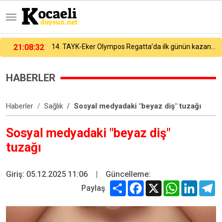
21:08:32
14. TAYK-Eker Olympos Regatta’da ilk günün kazananı "Team Nautique Yachting" oldu
HABERLER
Haberler
Sağlık
Sosyal medyadaki "beyaz diş" tuzağı
Sosyal medyadaki "beyaz diş"
tuzağı
Giriş: 05.12.2025 11:06
|
Güncelleme:
Share
Facebook
X
WhatsApp
Linked
T
Paylaş