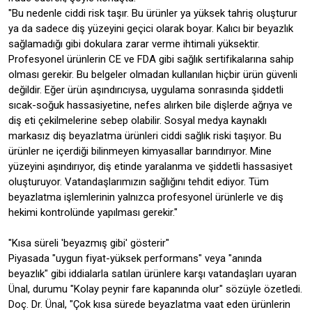
"Bu nedenle ciddi risk taşır. Bu ürünler ya yüksek tahriş oluşturur
ya da sadece diş yüzeyini geçici olarak boyar. Kalıcı bir beyazlık
sağlamadığı gibi dokulara zarar verme ihtimali yüksektir.
Profesyonel ürünlerin CE ve FDA gibi sağlık sertifikalarına sahip
olması gerekir. Bu belgeler olmadan kullanılan hiçbir ürün güvenli
değildir. Eğer ürün aşındırıcıysa, uygulama sonrasında şiddetli
sıcak-soğuk hassasiyetine, nefes alırken bile dişlerde ağrıya ve
diş eti çekilmelerine sebep olabilir. Sosyal medya kaynaklı
markasız diş beyazlatma ürünleri ciddi sağlık riski taşıyor. Bu
ürünler ne içerdiği bilinmeyen kimyasallar barındırıyor. Mine
yüzeyini aşındırıyor, diş etinde yaralanma ve şiddetli hassasiyet
oluşturuyor. Vatandaşlarımızın sağlığını tehdit ediyor. Tüm
beyazlatma işlemlerinin yalnızca profesyonel ürünlerle ve diş
hekimi kontrolünde yapılması gerekir."
"Kısa süreli 'beyazmış gibi' gösterir"
Piyasada "uygun fiyat-yüksek performans" veya "anında
beyazlık" gibi iddialarla satılan ürünlere karşı vatandaşları uyaran
Ünal, durumu "Kolay peynir fare kapanında olur" sözüyle özetledi.
Doç. Dr. Ünal, "Çok kısa sürede beyazlatma vaat eden ürünlerin