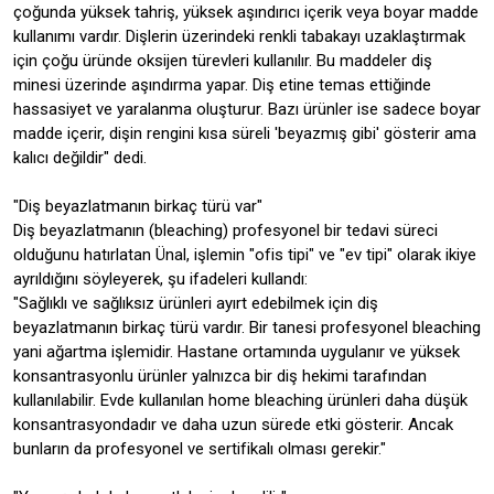
çoğunda yüksek tahriş, yüksek aşındırıcı içerik veya boyar madde
kullanımı vardır. Dişlerin üzerindeki renkli tabakayı uzaklaştırmak
için çoğu üründe oksijen türevleri kullanılır. Bu maddeler diş
minesi üzerinde aşındırma yapar. Diş etine temas ettiğinde
hassasiyet ve yaralanma oluşturur. Bazı ürünler ise sadece boyar
madde içerir, dişin rengini kısa süreli 'beyazmış gibi' gösterir ama
kalıcı değildir" dedi.
"Diş beyazlatmanın birkaç türü var"
Diş beyazlatmanın (bleaching) profesyonel bir tedavi süreci
olduğunu hatırlatan Ünal, işlemin "ofis tipi" ve "ev tipi" olarak ikiye
ayrıldığını söyleyerek, şu ifadeleri kullandı:
"Sağlıklı ve sağlıksız ürünleri ayırt edebilmek için diş
beyazlatmanın birkaç türü vardır. Bir tanesi profesyonel bleaching
yani ağartma işlemidir. Hastane ortamında uygulanır ve yüksek
konsantrasyonlu ürünler yalnızca bir diş hekimi tarafından
kullanılabilir. Evde kullanılan home bleaching ürünleri daha düşük
konsantrasyondadır ve daha uzun sürede etki gösterir. Ancak
bunların da profesyonel ve sertifikalı olması gerekir."