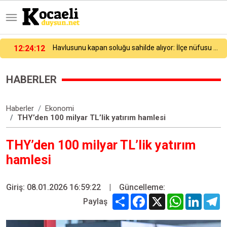
12:03:00
Artan veri ve bağlantı ihtiyacına Vodafone’dan yeni anten teknolojisi
HABERLER
Haberler
Ekonomi
THY’den 100 milyar TL’lik yatırım hamlesi
THY’den 100 milyar TL’lik yatırım
hamlesi
Giriş: 08.01.2026 16:59:22
|
Güncelleme:
Share
Facebook
X
WhatsApp
Linked
T
Paylaş