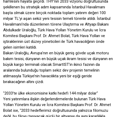
hamlesini hayata geçirdi. THY’nin 2033 vizyonu doğrultusunda
şekillenen bu stratejik adım kapsamında İstanbul Havalimanı
başta olmak üzere birçok noktada toplam yatırım değeri 100
milyar TL’yi aşan sekiz yeni tesisin temeli törenle atıldı. İstanbul
Havalimanı’nda düzenlenen törene Ulaştırma ve Altyapı Bakanı
Abdulkadir Uraloğlu, Türk Hava Yolları Yönetim Kurulu ve İcra
Komitesi Başkanı Prof. Dr. Ahmet Bolat, Türk Hava Yolları ve
iştiraklerinin üst düzey yöneticileri ile Türk havacılığının önde
gelen isimleri katıldı.
Bakan Uraloğlu, Avrupa’nın en büyük geniş gövde uçak motoru
bakım tesisi, dünyanın en büyük uçak ikram tesisi ve dünyanın en
büyük kargo terminali olacak SmartIST’in ikinci fazının da
aralarında bulunduğu toplam sekiz dev projenin temelinin
atılmasıyla Türkiye’nin havacılıkta yeni bir eşiği geride
bırakacağının altını çizdi.
"2033’te ülke ekonomisine katkı hedefi 144 milyar dolar"
Yeni yatırımlara ilişkin değerlendirmelerde bulunan Türk Hava
Yolları Yönetim Kurulu ve İcra Komitesi Başkanı Prof. Dr. Ahmet
Bolat ise, "2033 hedeflerimiz doğrultusunda yalnızca filomuzu
değil, bu filoyu taşıyacak güçlü bir altyapıyı da aynı kararlılıkla