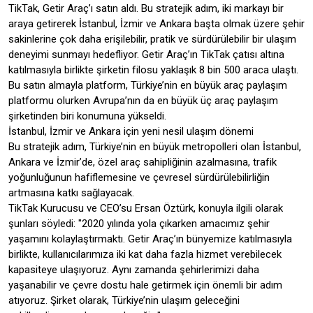
TikTak, Getir Araç’ı satın aldı. Bu stratejik adım, iki markayı bir
araya getirerek İstanbul, İzmir ve Ankara başta olmak üzere şehir
sakinlerine çok daha erişilebilir, pratik ve sürdürülebilir bir ulaşım
deneyimi sunmayı hedefliyor. Getir Araç’ın TikTak çatısı altına
katılmasıyla birlikte şirketin filosu yaklaşık 8 bin 500 araca ulaştı.
Bu satın almayla platform, Türkiye’nin en büyük araç paylaşım
platformu olurken Avrupa’nın da en büyük üç araç paylaşım
şirketinden biri konumuna yükseldi.
İstanbul, İzmir ve Ankara için yeni nesil ulaşım dönemi
Bu stratejik adım, Türkiye’nin en büyük metropolleri olan İstanbul,
Ankara ve İzmir’de, özel araç sahipliğinin azalmasına, trafik
yoğunluğunun hafiflemesine ve çevresel sürdürülebilirliğin
artmasına katkı sağlayacak.
TikTak Kurucusu ve CEO’su Ersan Öztürk, konuyla ilgili olarak
şunları söyledi: "2020 yılında yola çıkarken amacımız şehir
yaşamını kolaylaştırmaktı. Getir Araç’ın bünyemize katılmasıyla
birlikte, kullanıcılarımıza iki kat daha fazla hizmet verebilecek
kapasiteye ulaşıyoruz. Aynı zamanda şehirlerimizi daha
yaşanabilir ve çevre dostu hale getirmek için önemli bir adım
atıyoruz. Şirket olarak, Türkiye’nin ulaşım geleceğini