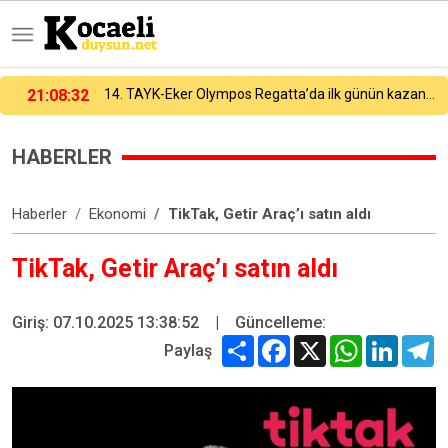
14. TAYK-Eker Olympos Regatta’da ilk günün kazananı "Team Nautique Yachting" oldu
21:00:54
Galatasaray, yeni sezon hazırlıklarını sürdürüyor
HABERLER
Haberler
Ekonomi
TikTak, Getir Araç’ı satın aldı
TikTak, Getir Araç’ı satın aldı
Giriş: 07.10.2025 13:38:52
|
Güncelleme:
Share
Facebook
X
WhatsApp
Linked
T
Paylaş