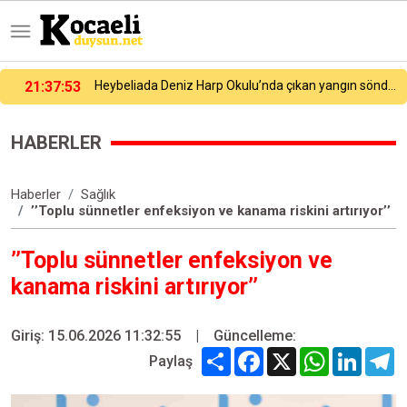
21:37:53
Heybeliada Deniz Harp Okulu’nda çıkan yangın söndürüldü
HABERLER
Haberler
Sağlık
’’Toplu sünnetler enfeksiyon ve kanama riskini artırıyor’’
’’Toplu sünnetler enfeksiyon ve
kanama riskini artırıyor’’
Giriş: 15.06.2026 11:32:55
|
Güncelleme:
Share
Facebook
X
WhatsApp
Linked
T
Paylaş