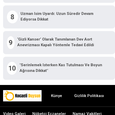
Uzman Isim Uyardı: Uzun Süredir Devam
8
Ediyorsa Dikkat
‘Gizli Kanser’ Olarak Tanımlanan Dev Aort
9
Anevrizması Kapalı Yöntemle Tedavi Edildi
"Serinlemek Isterken Kas Tutulması Ve Boyun
10
Ağrısına Dikkat"
Künye
Gizlilik Politikası
Video Galeri
Nöbetçi Eczaneler
Namaz Vakitleri