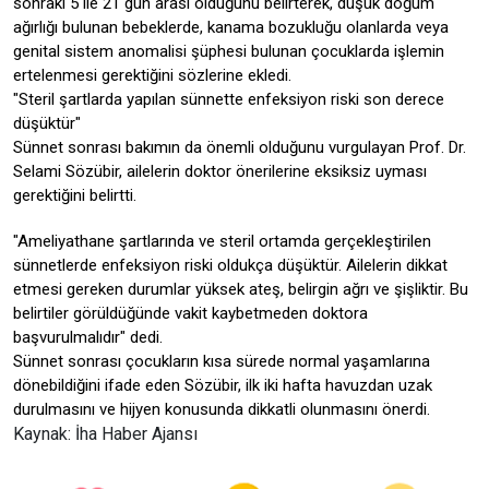
sonraki 5 ile 21 gün arası olduğunu belirterek, düşük doğum
ağırlığı bulunan bebeklerde, kanama bozukluğu olanlarda veya
genital sistem anomalisi şüphesi bulunan çocuklarda işlemin
ertelenmesi gerektiğini sözlerine ekledi.
"Steril şartlarda yapılan sünnette enfeksiyon riski son derece
düşüktür"
Sünnet sonrası bakımın da önemli olduğunu vurgulayan Prof. Dr.
Selami Sözübir, ailelerin doktor önerilerine eksiksiz uyması
gerektiğini belirtti.
"Ameliyathane şartlarında ve steril ortamda gerçekleştirilen
sünnetlerde enfeksiyon riski oldukça düşüktür. Ailelerin dikkat
etmesi gereken durumlar yüksek ateş, belirgin ağrı ve şişliktir. Bu
belirtiler görüldüğünde vakit kaybetmeden doktora
başvurulmalıdır" dedi.
Sünnet sonrası çocukların kısa sürede normal yaşamlarına
dönebildiğini ifade eden Sözübir, ilk iki hafta havuzdan uzak
durulmasını ve hijyen konusunda dikkatli olunmasını önerdi.
Kaynak: İha Haber Ajansı