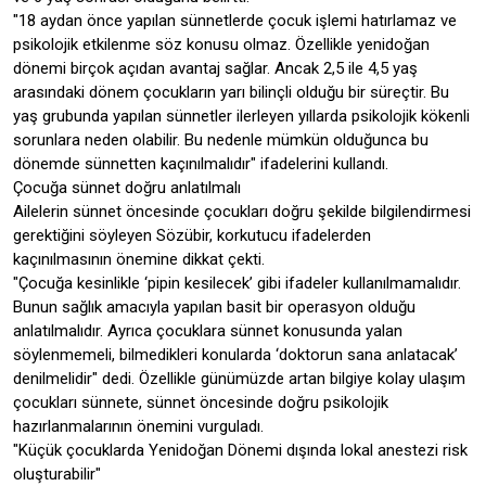
"18 aydan önce yapılan sünnetlerde çocuk işlemi hatırlamaz ve
psikolojik etkilenme söz konusu olmaz. Özellikle yenidoğan
dönemi birçok açıdan avantaj sağlar. Ancak 2,5 ile 4,5 yaş
arasındaki dönem çocukların yarı bilinçli olduğu bir süreçtir. Bu
yaş grubunda yapılan sünnetler ilerleyen yıllarda psikolojik kökenli
sorunlara neden olabilir. Bu nedenle mümkün olduğunca bu
dönemde sünnetten kaçınılmalıdır" ifadelerini kullandı.
Çocuğa sünnet doğru anlatılmalı
Ailelerin sünnet öncesinde çocukları doğru şekilde bilgilendirmesi
gerektiğini söyleyen Sözübir, korkutucu ifadelerden
kaçınılmasının önemine dikkat çekti.
"Çocuğa kesinlikle ‘pipin kesilecek’ gibi ifadeler kullanılmamalıdır.
Bunun sağlık amacıyla yapılan basit bir operasyon olduğu
anlatılmalıdır. Ayrıca çocuklara sünnet konusunda yalan
söylenmemeli, bilmedikleri konularda ‘doktorun sana anlatacak’
denilmelidir" dedi. Özellikle günümüzde artan bilgiye kolay ulaşım
çocukları sünnete, sünnet öncesinde doğru psikolojik
hazırlanmalarının önemini vurguladı.
"Küçük çocuklarda Yenidoğan Dönemi dışında lokal anestezi risk
oluşturabilir"