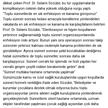
dikkat çeken Prof. Dr. Selami Sözübir, bu tür uygulamalarda
komplikasyon riskinin daha yüksek olduğuna vurgu yaptı.
"Toplu sünnetlerde en sık enfeksiyon ve kanama görüyoruz"
Toplu sünnet sonrası tedavi amacıyla kendilerine yönlendirilen
vakalarda en sık enfeksiyon ve kanama ile karşılaştıklarını belirten
Prof. Dr. Selami Sözübir, "Sterilizasyon ve hijyen koşullarının
yeterince sağlanamadığı toplu sünnet organizasyonlarında
enfeksiyon riski artıyor. Bunun yanı sıra operasyon sonrası takip
sürecinin yetersiz kalması nedeniyle kanama problemleri de sık
görülebiliyor. Ayrıca sünnet sonrası şekil bozuklukları dediğimiz
hatalı sünnetlere de toplu sünnetler sonrası daha sık
karşılaşıyoruz. Sünnet cerrahi bir işlemdir ve hızlı yapılan her
cerrahi girişim çeşitli riskleri beraberinde getirir" dedi.
"Sünnet mutlaka hastane ortamında yapılmalı"
Günümüzde kamu ve özel sağlık kuruluşlarında uygun koşullarda
sünnet hizmeti verildiğini ifade eden Sözübir, "Belediyeler ve
kurumlar çocuklara destek olmak istiyorsa bunu toplu
organizasyonlar yerine aileleri sağlık kuruluşlarına yönlendirerek
gerçekleştirmeli. Sünnetlerin steril hastane ortamında, uzman
ekipler tarafından yapılması çocuk sağlığı açısından çok daha