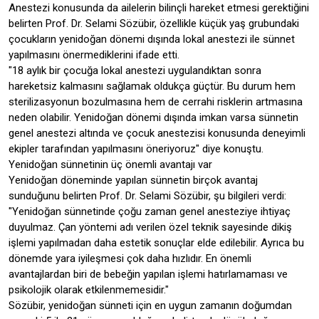
Anestezi konusunda da ailelerin bilinçli hareket etmesi gerektiğini
belirten Prof. Dr. Selami Sözübir, özellikle küçük yaş grubundaki
çocukların yenidoğan dönemi dışında lokal anestezi ile sünnet
yapılmasını önermediklerini ifade etti.
"18 aylık bir çocuğa lokal anestezi uygulandıktan sonra
hareketsiz kalmasını sağlamak oldukça güçtür. Bu durum hem
sterilizasyonun bozulmasına hem de cerrahi risklerin artmasına
neden olabilir. Yenidoğan dönemi dışında imkan varsa sünnetin
genel anestezi altında ve çocuk anestezisi konusunda deneyimli
ekipler tarafından yapılmasını öneriyoruz" diye konuştu.
Yenidoğan sünnetinin üç önemli avantajı var
Yenidoğan döneminde yapılan sünnetin birçok avantaj
sunduğunu belirten Prof. Dr. Selami Sözübir, şu bilgileri verdi:
"Yenidoğan sünnetinde çoğu zaman genel anesteziye ihtiyaç
duyulmaz. Çan yöntemi adı verilen özel teknik sayesinde dikiş
işlemi yapılmadan daha estetik sonuçlar elde edilebilir. Ayrıca bu
dönemde yara iyileşmesi çok daha hızlıdır. En önemli
avantajlardan biri de bebeğin yapılan işlemi hatırlamaması ve
psikolojik olarak etkilenmemesidir."
Sözübir, yenidoğan sünneti için en uygun zamanın doğumdan