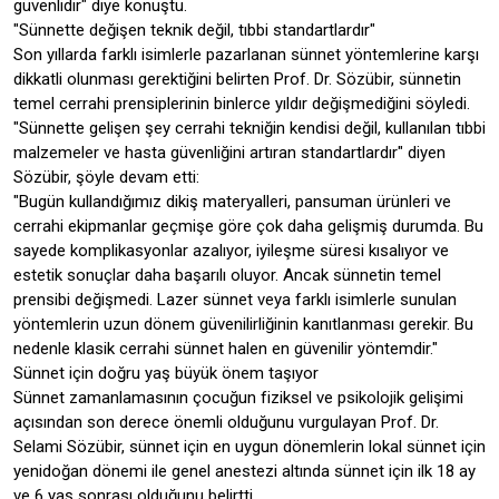
güvenlidir" diye konuştu.
"Sünnette değişen teknik değil, tıbbi standartlardır"
Son yıllarda farklı isimlerle pazarlanan sünnet yöntemlerine karşı
dikkatli olunması gerektiğini belirten Prof. Dr. Sözübir, sünnetin
temel cerrahi prensiplerinin binlerce yıldır değişmediğini söyledi.
"Sünnette gelişen şey cerrahi tekniğin kendisi değil, kullanılan tıbbi
malzemeler ve hasta güvenliğini artıran standartlardır" diyen
Sözübir, şöyle devam etti:
"Bugün kullandığımız dikiş materyalleri, pansuman ürünleri ve
cerrahi ekipmanlar geçmişe göre çok daha gelişmiş durumda. Bu
sayede komplikasyonlar azalıyor, iyileşme süresi kısalıyor ve
estetik sonuçlar daha başarılı oluyor. Ancak sünnetin temel
prensibi değişmedi. Lazer sünnet veya farklı isimlerle sunulan
yöntemlerin uzun dönem güvenilirliğinin kanıtlanması gerekir. Bu
nedenle klasik cerrahi sünnet halen en güvenilir yöntemdir."
Sünnet için doğru yaş büyük önem taşıyor
Sünnet zamanlamasının çocuğun fiziksel ve psikolojik gelişimi
açısından son derece önemli olduğunu vurgulayan Prof. Dr.
Selami Sözübir, sünnet için en uygun dönemlerin lokal sünnet için
yenidoğan dönemi ile genel anestezi altında sünnet için ilk 18 ay
ve 6 yaş sonrası olduğunu belirtti.