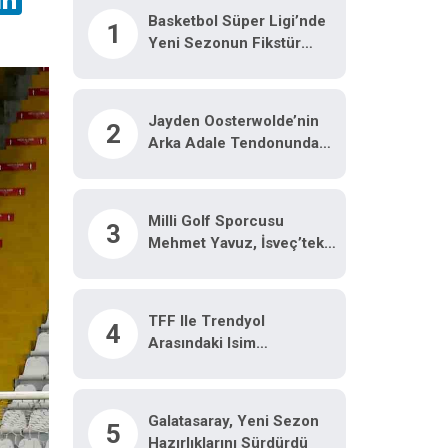
Basketbol Süper Ligi’nde
1
Yeni Sezonun Fikstür
Kura Çekimi Yapıldı
Jayden Oosterwolde’nin
2
Arka Adale Tendonunda
Kısmi Yırtık Tespit Edildi
Milli Golf Sporcusu
3
Mehmet Yavuz, İsveç’teki
Dünya Şampiyonasında
Türkiye’yi Temsil Edecek
TFF Ile Trendyol
4
Arasındaki Isim
Sponsorluğu Sözleşmesi
Iki Yıl Daha Uzatıldı
Galatasaray, Yeni Sezon
5
Hazırlıklarını Sürdürdü