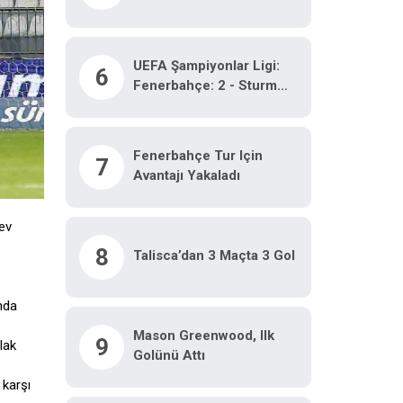
UEFA Şampiyonlar Ligi:
6
Fenerbahçe: 2 - Sturm
Graz: 0 (Maç Sonucu)
Fenerbahçe Tur Için
7
Avantajı Yakaladı
ev
8
Talisca’dan 3 Maçta 3 Gol
nda
Mason Greenwood, Ilk
9
lak
Golünü Attı
 karşı