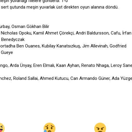
eşin yuvarlağı filelere gönderdi. 1-0
 sert şutunda meşin yuvarlak üst direkten oyun alanına döndü.
rbay, Osman Gökhan Bilir
Nicholas Opoku, Kamil Ahmet Çörekçi, Andri Baldursson, Cafu, İrfa
n Benedyczak
 Mortadha Ben Ouanes, Kubilay Kanatsızkuş, Jim Allevinah, Godfried
b Gueye
ngo, Arda Ünyay, Eren Elmalı, Kaan Ayhan, Renato Nhaga, Leroy Sane,
anchez, Roland Sallai, Ahmed Kutucu, Can Armando Güner, Ada Yüzge