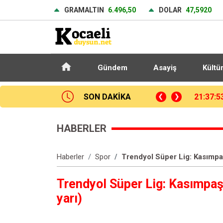
GRAMALTIN
6.496,50
DOLAR
47,5920
Gündem
Asayiş
Kültü
p Okulu’nda çıkan yangın söndürüldü
SON DAKİKA
21:27:5
HABERLER
Haberler
Spor
Trendyol Süper Lig: Kasımpaşa
Trendyol Süper Lig: Kasımpaşa:
yarı)