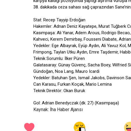
karşıya kaldığı pozisyonda yaptığı aşırtma vuruşla m
38. dakikada ceza sahası sağ çaprazından Sane’nin
Stat: Recep Tayyip Erdoğan
Hakemler: Adnan Deniz Kayatepe, Murat Tuğberk Cu
Kasımpaşa: Ali Yanar, Adem Arous, Rodrigo Becao, 
Kahveci, Kerem Demirbay, Fousseni Diabate, Adria
Yedekler: Ege Albayrak, Eyüp Aydın, Ali Yavuz Kol,
Frimpong, Taylan Utku Aydın, Emre Taşdemir, Habi
Teknik Sorumlu: İlker Püren
Galatasaray: Günay Güvenç, Sacha Boey, Wilfried Si
Gündoğan, Noa Lang, Mauro Icardi
Yedekler: Batuhan Şen, Ismail Jakobs, Davinson S
Can Karasu, Furkan Koçak, Mario Lemina
Teknik Direktör: Okan Buruk
Gol: Adrian Benedyczak (dk. 27) (Kasımpaşa)
Kaynak: İha Haber Ajansı