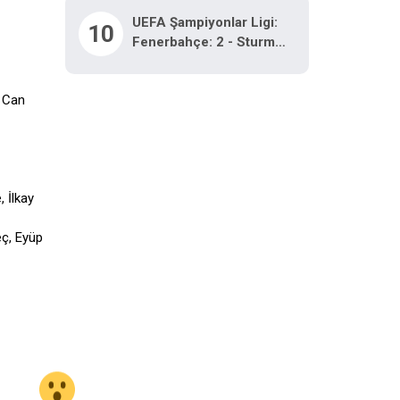
UEFA Şampiyonlar Ligi:
10
Fenerbahçe: 2 - Sturm
Graz: 0 (İlk Yarı)
n Can
 İlkay
ç, Eyüp