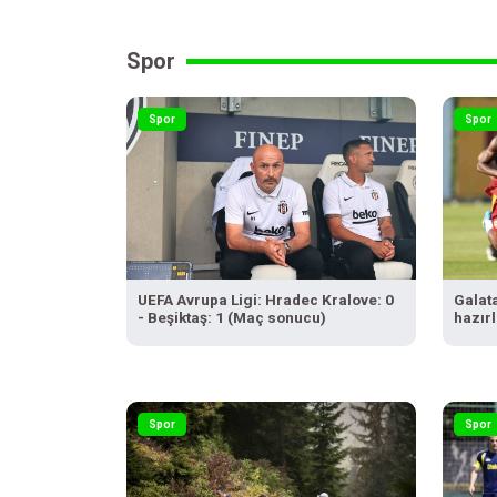
Spor
Spor
Spor
UEFA Avrupa Ligi: Hradec Kralove: 0
Galat
- Beşiktaş: 1 (Maç sonucu)
hazır
Spor
Spor