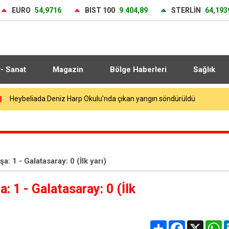
EURO
54,9716
BIST 100
9.404,89
STERLİN
64,193
r- Sanat
Magazin
Bölge Haberleri
Sağlık
4
Galatasaray yeni sezon hazırlıklarına devam ediyor
: 1 - Galatasaray: 0 (İlk yarı)
 1 - Galatasaray: 0 (İlk
Share
Facebook
X
W