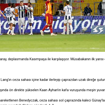
aray, deplasmanda Kasımpaşa ile karşılaşıyor. Müsabakanın ilk yarısı 
 Lang’ın ceza sahası içine kadar ilerleyip çaprazdan uzak direğe şutu
atışında ön direkte yükselen Kaan Ayhan’ın kafa vuruşunda meşin yuvar
hareketlenen Benedyczak, ceza sahası sol çaprazında kaleci Günay’la