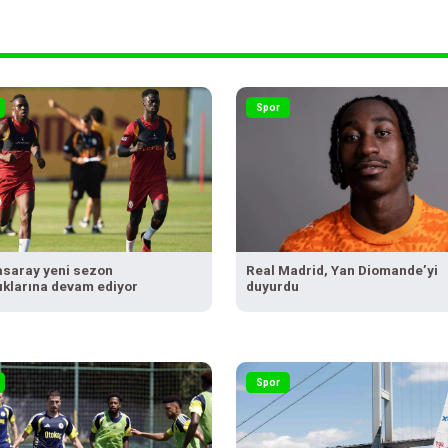
Spor
asaray yeni sezon
Real Madrid, Yan Diomande’yi
lıklarına devam ediyor
duyurdu
Spor