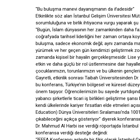
"Bu buluşma manevi dayanışmanın da ifadesidir"
Etkinlikte söz alan İstanbul Gelişim Üniversitesi Müt
sorumluluğuna ve birlik ihtiyacına vurgu yaparak şu
"Bugün, İslam dünyasının her zamankinden daha fazl
coğrafyada tarihsel liderliğini her zaman ortaya koy
buluşma, sadece ekonomik değil; aynı zamanda manevi
yürümek ve her geçen gün kendimizi geliştirmek zorun
zamanda kişisel bir hayalin gerçekleşmesidir. Lise 
etkin ve daha güçlü bir rol üstlenmesine dair hayal
çocuklarımızın, torunlarımızın ve bu ülkenin gençlerin
Gayretli, etkinlik sonrası Taibah Üniversitesinden Dr
bu konferans, Türkiye’nin bölgesel ve küresel düze
önem taşıyor. Öğrencilerimizin bu sayede yurtdışında
yabancı şirketlerle ticari iş birlikleri geliştirme şa
kendi ülkelerinde kariyer fırsatları elde etmeleri a
Education) Dünya Üniversiteleri Sıralaması’nda 100
çıkabileceğini açıkça gösteriyor" diyerek konferansı
Dr. Mahmud Al Harbi ise verdiği röportajda İstanbul 
konferansa verdiği desteğe değindi:
"İFEFA Konferansı aslında bir fikir olarak İstanbul