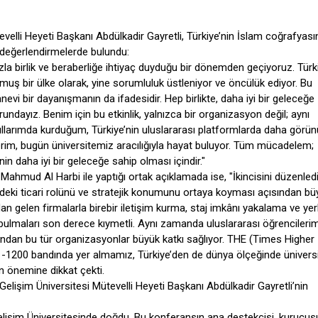
evelli Heyeti Başkanı Abdülkadir Gayretli, Türkiye’nin İslam coğrafyası
 değerlendirmelerde bulundu:
a birlik ve beraberliğe ihtiyaç duyduğu bir dönemden geçiyoruz. Türk
muş bir ülke olarak, yine sorumluluk üstleniyor ve öncülük ediyor. Bu
 bir dayanışmanın da ifadesidir. Hep birlikte, daha iyi bir geleceğe
dayız. Benim için bu etkinlik, yalnızca bir organizasyon değil; aynı
yıllarımda kurduğum, Türkiye’nin uluslararası platformlarda daha görün
lerim, bugün üniversitemiz aracılığıyla hayat buluyor. Tüm mücadelem;
in daha iyi bir geleceğe sahip olması içindir."
. Mahmud Al Harbi ile yaptığı ortak açıklamada ise, "İkincisini düzenled
ydeki ticari rolünü ve stratejik konumunu ortaya koyması açısından bü
n gelen firmalarla birebir iletişim kurma, staj imkânı yakalama ve yerl
nsı bulmaları son derece kıymetli. Aynı zamanda uluslararası öğrencileri
çısından bu tür organizasyonlar büyük katkı sağlıyor. THE (Times Higher
1-1200 bandında yer almamız, Türkiye’den de dünya ölçeğinde üniversi
n önemine dikkat çekti.
Gelişim Üniversitesi Mütevelli Heyeti Başkanı Abdülkadir Gayretli’nin
 Gelişim Üniversitesinde doğdu. Bu konferansın ana destekçisi, kurucus