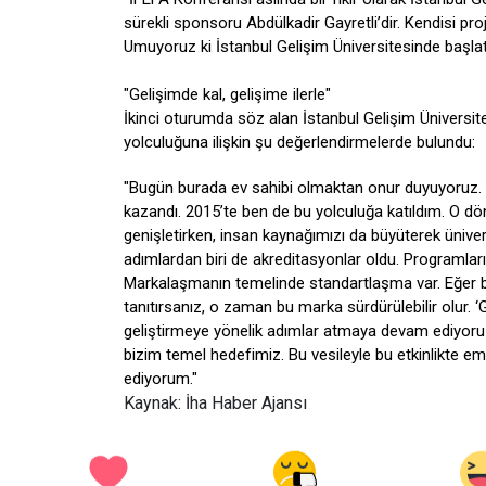
sürekli sponsoru Abdülkadir Gayretli’dir. Kendisi pr
Umuyoruz ki İstanbul Gelişim Üniversitesinde başlat
"Gelişimde kal, gelişime ilerle"
İkinci oturumda söz alan İstanbul Gelişim Üniversit
yolculuğuna ilişkin şu değerlendirmelerde bulundu:
"Bugün burada ev sahibi olmaktan onur duyuyoruz. 20
kazandı. 2015’te ben de bu yolculuğa katıldım. O dö
genişletirken, insan kaynağımızı da büyüterek üniver
adımlardan biri de akreditasyonlar oldu. Programları
Markalaşmanın temelinde standartlaşma var. Eğer bi
tanıtırsanız, o zaman bu marka sürdürülebilir olur. ‘
geliştirmeye yönelik adımlar atmaya devam ediyoruz.
bizim temel hedefimiz. Bu vesileyle bu etkinlikte 
ediyorum."
Kaynak: İha Haber Ajansı