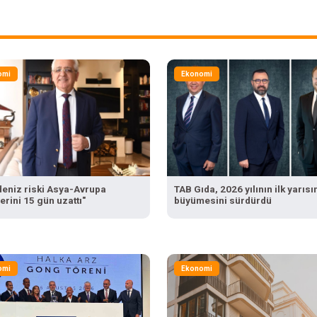
omi
Ekonomi
ldeniz riski Asya-Avrupa
TAB Gıda, 2026 yılının ilk yarıs
erini 15 gün uzattı"
büyümesini sürdürdü
omi
Ekonomi