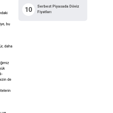
Serbest Piyasada Döviz
10
Fiyatları
ndaki
iye, bu
ür, daha
iğimiz
yük
i-
mizin de
telerin
u ve