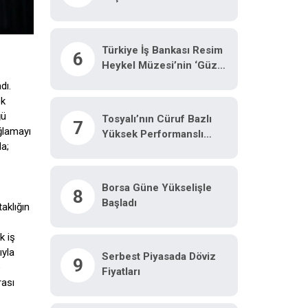
Türkiye İş Bankası Resim
6
Heykel Müzesi’nin ‘Güz
Konferansları’ 5 Eylül’de
dı.
Başlıyor
ok
ğü
Tosyalı’nın Cüruf Bazlı
7
ağlamayı
Yüksek Performanslı
da;
Asfaltı Kocaeli Yollarında
Borsa Güne Yükselişle
8
Başladı
aklığın
k iş
ıyla
Serbest Piyasada Döviz
9
e
Fiyatları
rası