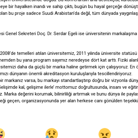
ojeye bir hayalken inandı ve sahip çıktı, bugün bu hayal gerçeğe dönüşt
ılan bu proje sadece Suudi Arabistan’da değil, tüm dünyada yaygınlaşı
esi Genel Sekreteri Doç. Dr. Serdar Egeli ise üniversitenin markalaşma
08’de temelleri atılan üniversitemiz, 2011 yılında üniversite statüsü
nemden bu yana program sayımız neredeyse dört kat arttı. Fiziki alanl
sitemizi daha da güçlü bir marka haline getirmek için çalışıyoruz. En 
mızı dünyanın önemli akreditasyon kuruluşlarıyla tescillendiriyoruz.
r markanız varsa, bu markayı standartlaştırıp doğru bir vizyonla dün
Gelişimde kal, gelişime ilerle’ mottomuz doğrultusunda, insanı ve eğiti
 Marka değerini korumak, bilinirliliği artırmak ve bunu dünya ile pay
emeği geçen, organizasyonunda yer alan herkese canı gönülden teşekk