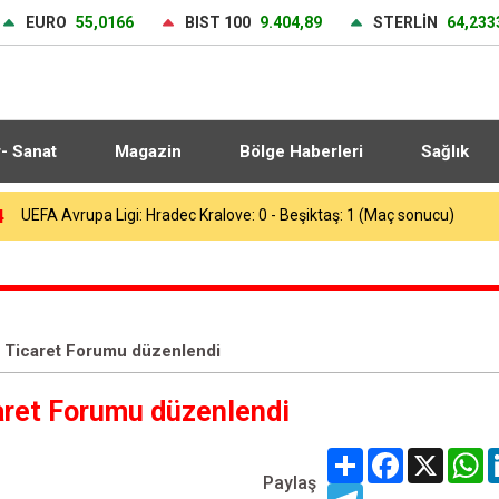
EURO
55,0166
BIST 100
9.404,89
STERLİN
64,233
r- Sanat
Magazin
Bölge Haberleri
Sağlık
3
Heybeliada Deniz Harp Okulu’nda çıkan yangın söndürüldü
e Ticaret Forumu düzenlendi
caret Forumu düzenlendi
Share
Facebook
X
W
Paylaş
Telegram