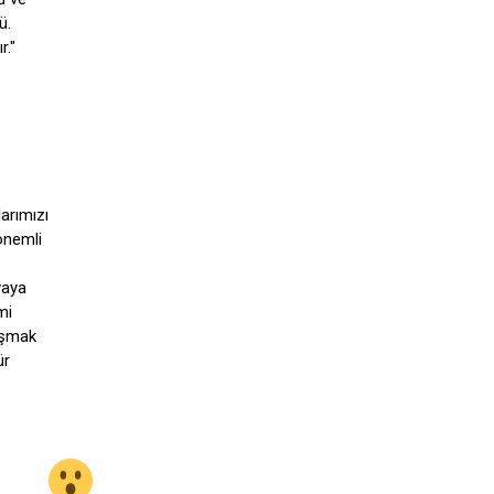
ü.
r."
arımızı
önemli
yaya
mi
laşmak
ür