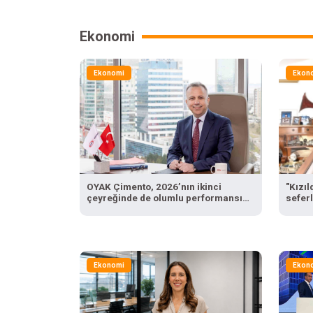
Ekonomi
Ekonomi
Ekon
OYAK Çimento, 2026’nın ikinci
"Kızı
çeyreğinde de olumlu performansını
seferl
sürdürdü
Ekonomi
Ekon