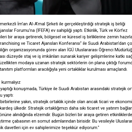
rkezli İm’an Al-A’mal Şirketi ile gerçekleştirdiği stratejik iş birliği
anslar Forumu’na (İFEFA) ev sahipliği yaptı. Etkinlik, Türk ve Körfez
leri bir araya getirerek, bölgesel ve küresel iş birliklerine zemin hazırla
nchising ve Ticaret Ajansları Konferansı" ile Suudi Arabistan’dan ç
tkinliğin organizasyonunda görev alan İGÜ Uluslararası Öğrenci Müdürlü
sı düzeyde staj ve iş imkânları sunarak kariyer gelişimlerine katkı s
 güzellikten modaya uzanan stratejik sektörlerin ön plana çıktığı forum
 tanıtım platformları aracılığıyla yeni ortaklıklar kurulması amaçlandı.
 kurmalıyız
tığı konuşmada, Türkiye ile Suudi Arabistan arasındaki stratejik ort
 yaptı:
birbirlerine yakın, stratejik ortaklık içinde olan ancak ticari ve ekonomi
ardeş ülkedir. Stratejik ortaklığımızı daha sıkı ticaret ve yatırım bağlar
ne alındığında elzemdir. Bugün bizleri bir araya getiren etkinliklerd
eliştirme çabasının en somut adımlarından birisidir. Bu vesileyle Uluslara
k davetleri için ev sahiplerimize teşekkür ediyorum."