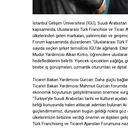
İstanbul Gelişim Üniversitesi (İGÜ), Suudi Arabistan me
kapsamında, Uluslararası Türk Franchise ve Ticari Aj
ülkelerinden gelen markaları, yatırımcıları ve girişimci
Forum kapsamında düzenlenen "Uluslararası Türk Fra
sayıda seçkin şirket temsilcisi İGÜ’de ağırlandı. E
Müdür Yardımcısı Alkan Kotro, öğrencilere uluslarara
hedeflediklerini belirtti. Yiyecek-içecekten sağlığa,
birebir iş görüşmeleri, uzmanlık oturumları ve dijital
Ticaret Bakan Yardımcısı Gürcan: Daha güçlü bağlar
Ticaret Bakan Yardımcısı Mahmut Gürcan forumda yap
ekonomik boyutunun geliştirilmesinin önemine vurgu
"Türkiye’yle Suudi Arabistan tarihi ve kültürel açıdan 
birliği konusunda halen atılacak adımları bulunan iki k
güçlendirmemiz, dünyanın bugün geldiği nokta göz önü
ülkelerimizin birbirine verdiği önemin ve ilişkileri g
Türk Franchising ve Ticaret Ajansları Forumuna nazi