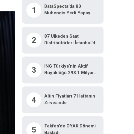
DataSpecta’da 80
1
Mühendis Yerli Yapay
Zeka Modelleri Için
Çalışıyor
87 Ülkeden Saat
2
Distribütörleri İstanbul’da
Buluştu
ING Türkiye’nin Aktif
3
Büyüklüğü 298.1 Milyar
TL’ye Ulaştı
Altın Fiyatları 7 Haftanın
4
Zirvesinde
Tekfen’de OYAK Dönemi
5
Başladı