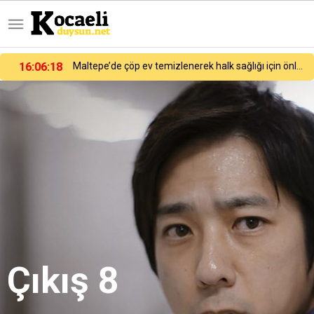
16:06:18
Maltepe’de çöp ev temizlenerek halk sağlığı için önlem alındı
Çıkış 8