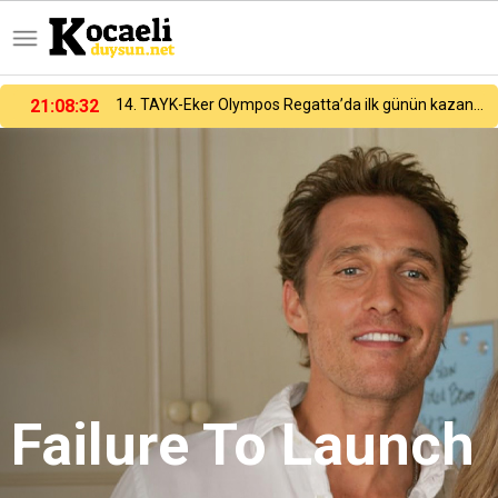
21:08:32
14. TAYK-Eker Olympos Regatta’da ilk günün kazananı "Team Nautique Yachting" oldu
Failure To Launch