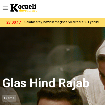
23:00:17
Galatasaray, hazırlık maçında Villarreal’e 2-1 yenildi
Glas Hind Rajab
Drama