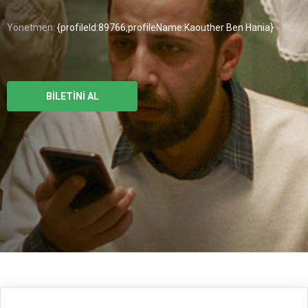
Yönetmen:
{profileId:89766,profileName:Kaouther Ben Hania}
BİLETİNİ AL