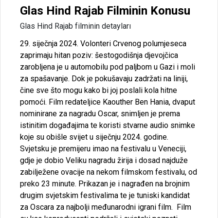
Glas Hind Rajab Filminin Konusu
Glas Hind Rajab filminin detayları
29. siječnja 2024. Volonteri Crvenog polumjeseca
zaprimaju hitan poziv: šestogodišnja djevojčica
zarobljena je u automobilu pod paljbom u Gazi i moli
za spašavanje. Dok je pokušavaju zadržati na liniji,
čine sve što mogu kako bi joj poslali kola hitne
pomoći. Film redateljice Kaouther Ben Hania, dvaput
nominirane za nagradu Oscar, snimljen je prema
istinitim događajima te koristi stvarne audio snimke
koje su obišle svijet u siječnju 2024. godine.
Svjetsku je premijeru imao na festivalu u Veneciji,
gdje je dobio Veliku nagradu žirija i dosad najduže
zabilježene ovacije na nekom filmskom festivalu, od
preko 23 minute. Prikazan je i nagrađen na brojnim
drugim svjetskim festivalima te je tuniski kandidat
za Oscara za najbolji međunarodni igrani film. Film