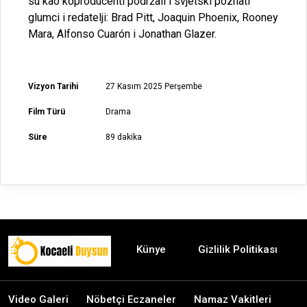
su kao koproducenti podržali i svjetski poznati
glumci i redatelji: Brad Pitt, Joaquin Phoenix, Rooney
Mara, Alfonso Cuarón i Jonathan Glazer.
Vizyon Tarihi
27 Kasım 2025 Perşembe
Film Türü
Drama
Süre
89 dakika
Künye
Gizlilik Politikası
Video Galeri
Nöbetçi Eczaneler
Namaz Vakitleri