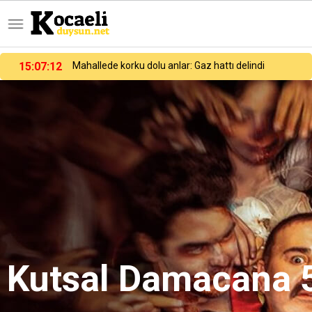
15:07:12
Mahallede korku dolu anlar: Gaz hattı delindi
Kutsal Damacana 