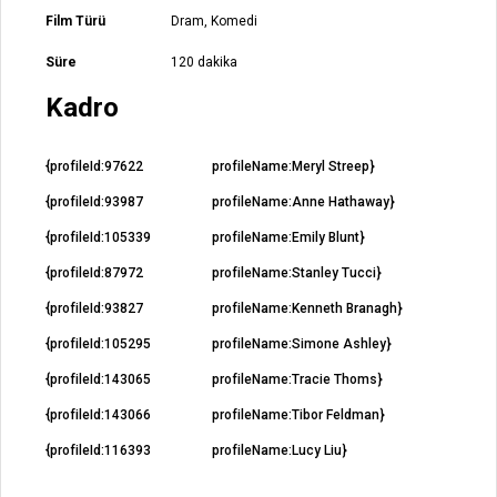
Film Türü
Dram, Komedi
Süre
120 dakika
Kadro
{profileId:97622
profileName:Meryl Streep}
{profileId:93987
profileName:Anne Hathaway}
{profileId:105339
profileName:Emily Blunt}
{profileId:87972
profileName:Stanley Tucci}
{profileId:93827
profileName:Kenneth Branagh}
{profileId:105295
profileName:Simone Ashley}
{profileId:143065
profileName:Tracie Thoms}
{profileId:143066
profileName:Tibor Feldman}
{profileId:116393
profileName:Lucy Liu}