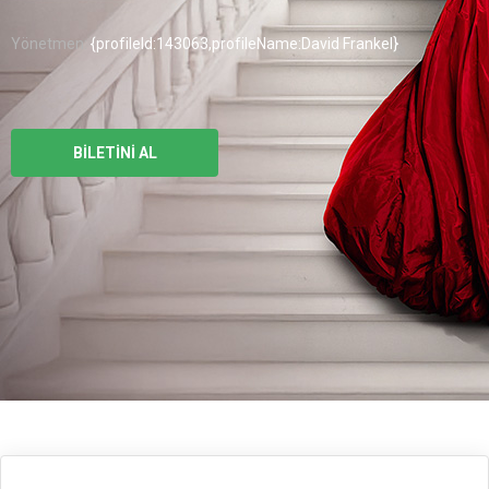
Yönetmen:
{profileId:143063,profileName:David Frankel}
BİLETİNİ AL