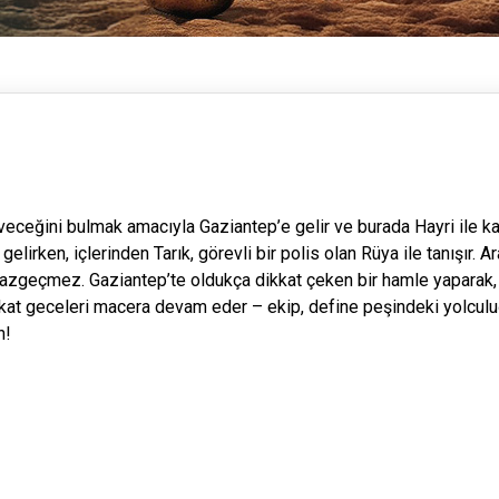
veceğini bulmak amacıyla Gaziantep’e gelir ve burada Hayri ile ka
r gelirken, içlerinden Tarık, görevli bir polis olan Rüya ile tanışır. A
azgeçmez. Gaziantep’te oldukça dikkat çeken bir hamle yaparak, 
Fakat geceleri macera devam eder – ekip, define peşindeki yolculu
n!