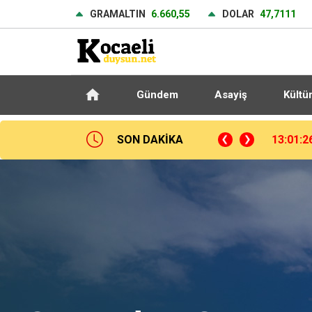
GRAMALTIN
6.660,55
DOLAR
47,7111
Gündem
Asayiş
Kültü
SON DAKİKA
13:01:2