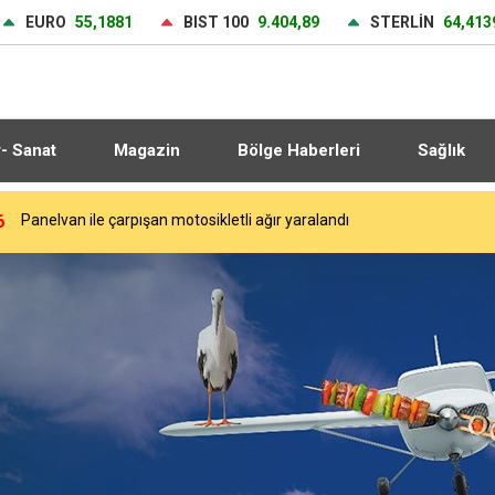
EURO
55,1881
BIST 100
9.404,89
STERLİN
64,413
r- Sanat
Magazin
Bölge Haberleri
Sağlık
6
Panelvan ile çarpışan motosikletli ağır yaralandı