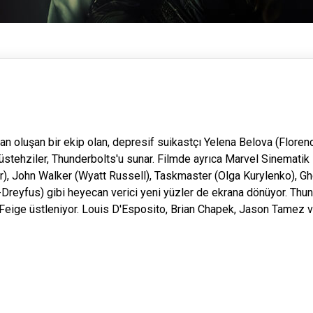
 oluşan bir ekip olan, depresif suikastçı Yelena Belova (Floren
tehziler, Thunderbolts'u sunar. Filmde ayrıca Marvel Sinematik 
r), John Walker (Wyatt Russell), Taskmaster (Olga Kurylenko), G
-Dreyfus) gibi heyecan verici yeni yüzler de ekrana dönüyor. Thu
n Feige üstleniyor. Louis D'Esposito, Brian Chapek, Jason Tamez 