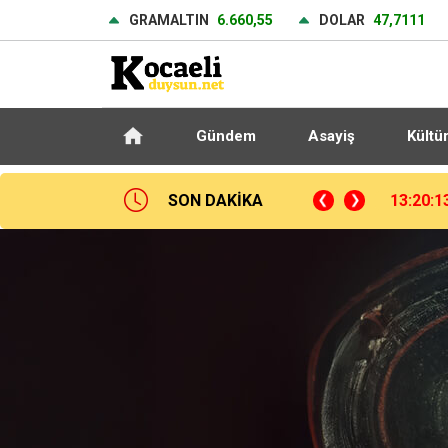
GRAMALTIN
6.660,55
DOLAR
47,7111
Gündem
Asayiş
Kültü
SON DAKİKA
13:20:1