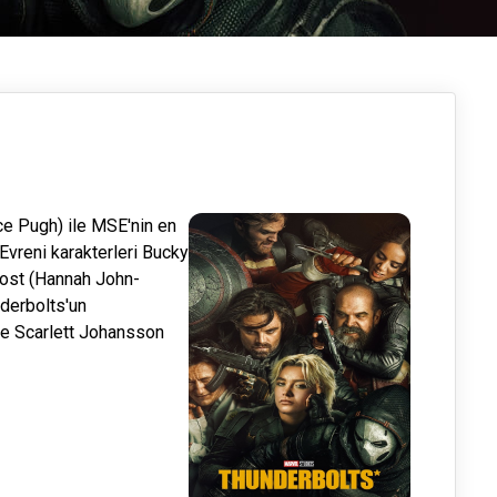
ce Pugh) ile MSE'nin en
Evreni karakterleri Bucky
host (Hannah John-
nderbolts'un
ve Scarlett Johansson