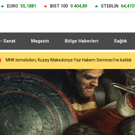
EURO
55,1881
BIST 100
9.404,89
STERLİN
64,413
r- Sanat
Magazin
Bölge Haberleri
Sağlık
3
MHK temsilcileri, Kuzey Makedonya Yaz Hakem Semineri’ne katıldı