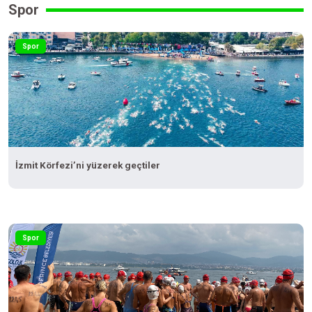
Spor
Spor
İzmit Körfezi’ni yüzerek geçtiler
Spor