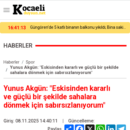
Güngören’de 5 katlı binanın balkonu yıkıldı; Bina sakini "Deprem oldu sandık" dedi
16:01
Körfezin iki yakası 471 yüzücüyle buluştu
HABERLER
Haberler
Spor
Yunus Akgün: "Eskisinden kararlı ve güçlü bir şekilde
sahalara dönmek için sabırsızlanıyorum"
Yunus Akgün: "Eskisinden kararlı
ve güçlü bir şekilde sahalara
dönmek için sabırsızlanıyorum"
Giriş: 08.11.2025 14:40:11
|
Güncelleme:
Share
Facebook
X
WhatsApp
Linked
T
Paylaş