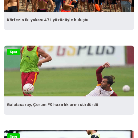
Körfezin iki yakası 471 yüzücüyle buluştu
Spor
Galatasaray, Çorum FK hazırlıklarını sürdürdü
Spor