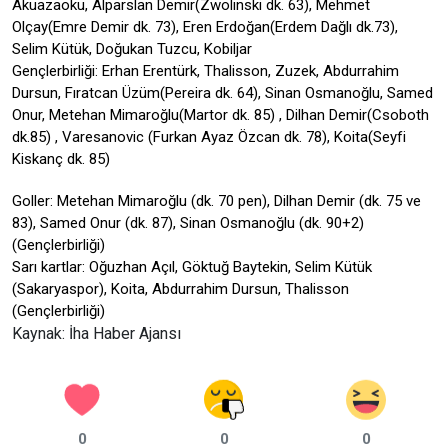
Akuazaoku, Alparslan Demir(Zwolinski dk. 63), Mehmet
Olçay(Emre Demir dk. 73), Eren Erdoğan(Erdem Dağlı dk.73),
Selim Kütük, Doğukan Tuzcu, Kobiljar
Gençlerbirliği: Erhan Erentürk, Thalisson, Zuzek, Abdurrahim
Dursun, Fıratcan Üzüm(Pereira dk. 64), Sinan Osmanoğlu, Samed
Onur, Metehan Mimaroğlu(Martor dk. 85) , Dilhan Demir(Csoboth
dk.85) , Varesanovic (Furkan Ayaz Özcan dk. 78), Koita(Seyfi
Kiskanç dk. 85)
Goller: Metehan Mimaroğlu (dk. 70 pen), Dilhan Demir (dk. 75 ve
83), Samed Onur (dk. 87), Sinan Osmanoğlu (dk. 90+2)
(Gençlerbirliği)
Sarı kartlar: Oğuzhan Açıl, Göktuğ Baytekin, Selim Kütük
(Sakaryaspor), Koita, Abdurrahim Dursun, Thalisson
(Gençlerbirliği)
Kaynak: İha Haber Ajansı
0
0
0