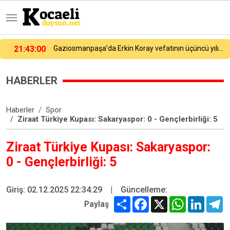
Gaziosmanpaşa’da Erkin Koray vefatının üçüncü yılında anıldı
21:08:32
14. TAYK-Eker Olympos Regatta’da ilk günün kazananı "Team Nautique Yachting" oldu
HABERLER
Haberler
Spor
Ziraat Türkiye Kupası: Sakaryaspor: 0 - Gençlerbirliği: 5
Ziraat Türkiye Kupası: Sakaryaspor:
0 - Gençlerbirliği: 5
Giriş: 02.12.2025 22:34:29
|
Güncelleme:
Share
Facebook
X
WhatsApp
Linked
T
Paylaş