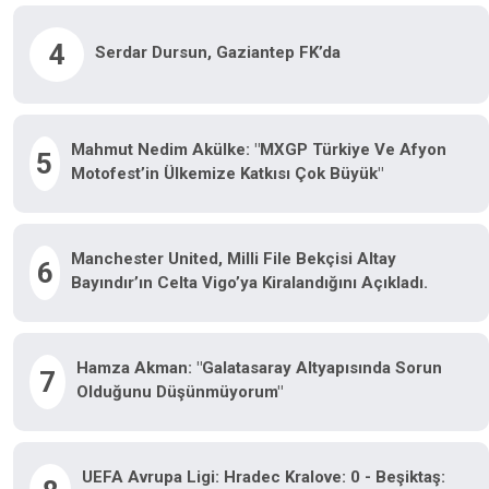
4
Serdar Dursun, Gaziantep FK’da
Mahmut Nedim Akülke: "MXGP Türkiye Ve Afyon
5
Motofest’in Ülkemize Katkısı Çok Büyük"
Manchester United, Milli File Bekçisi Altay
6
Bayındır’ın Celta Vigo’ya Kiralandığını Açıkladı.
Hamza Akman: "Galatasaray Altyapısında Sorun
7
Olduğunu Düşünmüyorum"
UEFA Avrupa Ligi: Hradec Kralove: 0 - Beşiktaş: