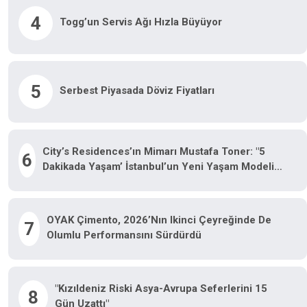
4
Togg’un Servis Ağı Hızla Büyüyor
5
Serbest Piyasada Döviz Fiyatları
City’s Residences’ın Mimarı Mustafa Toner: "5
6
Dakikada Yaşam’ İstanbul’un Yeni Yaşam Modeli
Oluyor"
OYAK Çimento, 2026’nın Ikinci Çeyreğinde De
7
Olumlu Performansını Sürdürdü
"Kızıldeniz Riski Asya-Avrupa Seferlerini 15
8
Gün Uzattı"