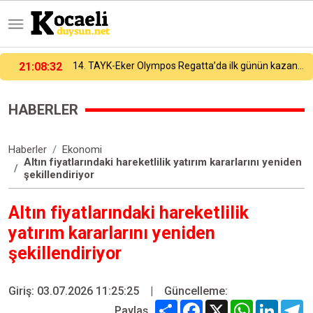
21:00:54
Galatasaray, yeni sezon hazırlıklarını sürdürüyor
HABERLER
Haberler
Ekonomi
Altın fiyatlarındaki hareketlilik yatırım kararlarını yeniden
şekillendiriyor
Altın fiyatlarındaki hareketlilik
yatırım kararlarını yeniden
şekillendiriyor
Giriş: 03.07.2026 11:25:25
|
Güncelleme:
Share
Facebook
X
WhatsApp
Linked
T
Paylaş