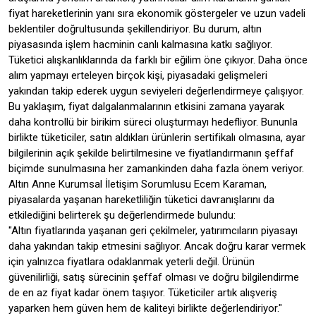
fiyat hareketlerinin yanı sıra ekonomik göstergeler ve uzun vadeli
beklentiler doğrultusunda şekillendiriyor. Bu durum, altın
piyasasında işlem hacminin canlı kalmasına katkı sağlıyor.
Tüketici alışkanlıklarında da farklı bir eğilim öne çıkıyor. Daha önce
alım yapmayı erteleyen birçok kişi, piyasadaki gelişmeleri
yakından takip ederek uygun seviyeleri değerlendirmeye çalışıyor.
Bu yaklaşım, fiyat dalgalanmalarının etkisini zamana yayarak
daha kontrollü bir birikim süreci oluşturmayı hedefliyor. Bununla
birlikte tüketiciler, satın aldıkları ürünlerin sertifikalı olmasına, ayar
bilgilerinin açık şekilde belirtilmesine ve fiyatlandırmanın şeffaf
biçimde sunulmasına her zamankinden daha fazla önem veriyor.
Altın Anne Kurumsal İletişim Sorumlusu Ecem Karaman,
piyasalarda yaşanan hareketliliğin tüketici davranışlarını da
etkilediğini belirterek şu değerlendirmede bulundu:
"Altın fiyatlarında yaşanan geri çekilmeler, yatırımcıların piyasayı
daha yakından takip etmesini sağlıyor. Ancak doğru karar vermek
için yalnızca fiyatlara odaklanmak yeterli değil. Ürünün
güvenilirliği, satış sürecinin şeffaf olması ve doğru bilgilendirme
de en az fiyat kadar önem taşıyor. Tüketiciler artık alışveriş
yaparken hem güven hem de kaliteyi birlikte değerlendiriyor."