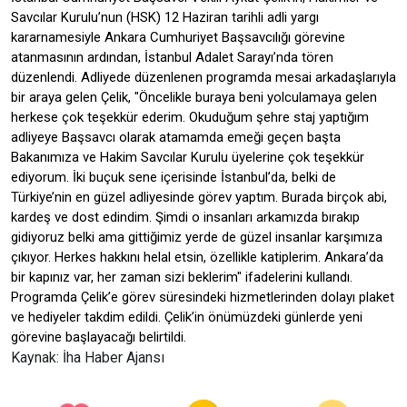
Savcılar Kurulu’nun (HSK) 12 Haziran tarihli adli yargı
kararnamesiyle Ankara Cumhuriyet Başsavcılığı görevine
atanmasının ardından, İstanbul Adalet Sarayı’nda tören
düzenlendi. Adliyede düzenlenen programda mesai arkadaşlarıyla
bir araya gelen Çelik, "Öncelikle buraya beni yolculamaya gelen
herkese çok teşekkür ederim. Okuduğum şehre staj yaptığım
adliyeye Başsavcı olarak atamamda emeği geçen başta
Bakanımıza ve Hakim Savcılar Kurulu üyelerine çok teşekkür
ediyorum. İki buçuk sene içerisinde İstanbul’da, belki de
Türkiye’nin en güzel adliyesinde görev yaptım. Burada birçok abi,
kardeş ve dost edindim. Şimdi o insanları arkamızda bırakıp
gidiyoruz belki ama gittiğimiz yerde de güzel insanlar karşımıza
çıkıyor. Herkes hakkını helal etsin, özellikle katiplerim. Ankara’da
bir kapınız var, her zaman sizi beklerim" ifadelerini kullandı.
Programda Çelik’e görev süresindeki hizmetlerinden dolayı plaket
ve hediyeler takdim edildi. Çelik’in önümüzdeki günlerde yeni
görevine başlayacağı belirtildi.
Kaynak: İha Haber Ajansı