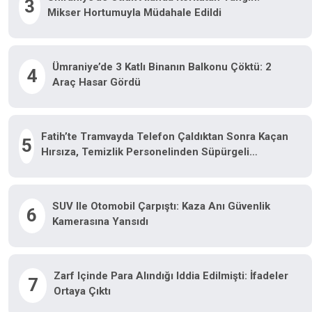
3
Mikser Hortumuyla Müdahale Edildi
Ümraniye’de 3 Katlı Binanın Balkonu Çöktü: 2
4
Araç Hasar Gördü
Fatih’te Tramvayda Telefon Çaldıktan Sonra Kaçan
5
Hırsıza, Temizlik Personelinden Süpürgeli
Müdahale Kamerada
SUV Ile Otomobil Çarpıştı: Kaza Anı Güvenlik
6
Kamerasına Yansıdı
Zarf Içinde Para Alındığı Iddia Edilmişti: İfadeler
7
Ortaya Çıktı