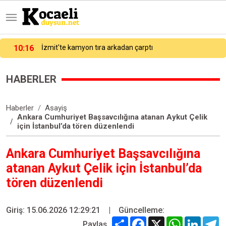
09:48:05
Kağıthane’de uyuşturucu operasyonu: 104 kilo pregabalin ele geçirildi
HABERLER
Haberler
Asayiş
Ankara Cumhuriyet Başsavcılığına atanan Aykut Çelik
için İstanbul’da tören düzenlendi
Ankara Cumhuriyet Başsavcılığına
atanan Aykut Çelik için İstanbul’da
tören düzenlendi
Giriş: 15.06.2026 12:29:21
|
Güncelleme:
Share
Facebook
X
WhatsApp
Linked
T
Paylaş