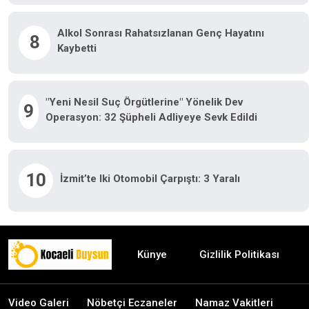
Alkol Sonrası Rahatsızlanan Genç Hayatını
8
Kaybetti
"Yeni Nesil Suç Örgütlerine" Yönelik Dev
9
Operasyon: 32 Şüpheli Adliyeye Sevk Edildi
10
İzmit’te Iki Otomobil Çarpıştı: 3 Yaralı
Künye
Gizlilik Politikası
Video Galeri
Nöbetçi Eczaneler
Namaz Vakitleri