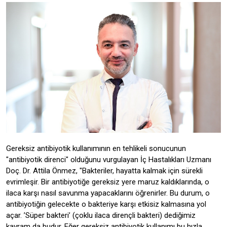
Gereksiz antibiyotik kullanımının en tehlikeli sonucunun
"antibiyotik direnci" olduğunu vurgulayan İç Hastalıkları Uzmanı
Doç. Dr. Attila Önmez, "Bakteriler, hayatta kalmak için sürekli
evrimleşir. Bir antibiyotiğe gereksiz yere maruz kaldıklarında, o
ilaca karşı nasıl savunma yapacaklarını öğrenirler. Bu durum, o
antibiyotiğin gelecekte o bakteriye karşı etkisiz kalmasına yol
açar. ’Süper bakteri’ (çoklu ilaca dirençli bakteri) dediğimiz
kavram da budur. Eğer gereksiz antibiyotik kullanımı bu hızla