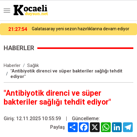
21:27:54
Galatasaray yeni sezon hazırlıklarına devam ediyor
HABERLER
Haberler
Sağlık
"Antibiyotik direnci ve süper bakteriler sağlığı tehdit
ediyor"
"Antibiyotik direnci ve süper
bakteriler sağlığı tehdit ediyor"
Giriş: 12.11.2025 10:55:59
|
Güncelleme:
Share
Facebook
X
WhatsApp
Linked
T
Paylaş