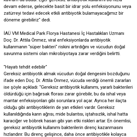
devam ederse, gelecekte basit bir idrar yolu enfeksiyonunu veya
zatürreyi tedavi edecek etkili antibiyotik bulamayacağımız bir
döneme girebiliriz" dedi.
İAÜ VM Medical Park Florya Hastanesi İç Hastalıkları Uzmanı
Doç. Dr. Attila Önmez, viral enfeksiyonlarda antibiyotik
kullanmanın "süper bakteri" riskini artırdığını ve vücudun doğal
savunma sistemi olan mikrobiyotaya zarar verdiğini belirtti.
"Hayatı tehdit edebilir"
Gereksiz antibiyotik almak vücudun doğal dengesini bozduğunu
ifade eden Doç. Dr. Attila Önmez, vücuda verdiği önemli zararları
ise şöyle açıkladı: "Gereksiz antibiyotik kullanımı, yararlı bakterileri
öldürdüğü için bağırsak florası zarar görebilir, bu da ishal veya
mantar enfeksiyonları gibi sorunlara yol açar. Ayrıca her ilaçta
olduğu gibi antibiyotiklerin de yan etkileri vardır. Gereksiz
kullanıldığında karın ağrısı, mide bulantısı, iştahsızlık, ishal hatta
karaciğer ve böbrek hasarı gibi yan etki riskleri artar. En önemlisi,
gereksiz antibiyotik kullanımı bakterilerin direnç kazanmasını
hızlandırır. Bu direnç gelişince, daha önce antibiyotikle kolayca