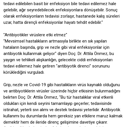
tedavi edilebilen basit bir enfeksiyon bile tedavi edilemez hale
gelebilir, ağır seyredebilecek enfeksiyonlara dönüşebilir. Sonuç
olarak enfeksiyonların tedavisi zorlaşır, hastanede kalış süreleri
uzar, hatta dirençli enfeksiyonlar hayatı tehdit edebilir."
"Antibiyotikler virüslere etki etmez"
"Mevsimsel hastalıkların artmasıyla birlikte en sık yapılan
hataların başında, grip ve nezle gibi viral enfeksiyonlar için
antibiyotik kullanmak geliyor" diyen Doç. Dr. Attila Önmez, bu
yaygın ve tehlikeli alışkanlığın, gelecekte ciddi enfeksiyonları
tedavi edilemez hale getiren "antibiyotik direnci" sorununu
körüklediğini vurguladı.
Grip, nezle ve Covid-19 gibi hastalıkların virüs kaynaklı olduğunu
ve antibiyotiklerin virüsler üzerinde hiçbir etkisinin bulunmadığını
belirten Doç. Dr. Attila Önmez, "Bu tür hastalıklar viral etkenli
oldukları için kendi seyrini tamamlayıp geçerler; tedavisinde
istirahat, yeterli sıvı alımı ve destek tedavisi yeterlidir. Antibiyotik
kullanımı bu durumlarda hem gereksiz yan etkilere maruz kalmak
demektir hem de ileride direnç gelişimine davetiye çıkarır.