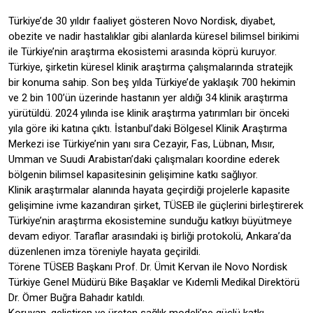
Türkiye’de 30 yıldır faaliyet gösteren Novo Nordisk, diyabet,
obezite ve nadir hastalıklar gibi alanlarda küresel bilimsel birikimi
ile Türkiye’nin araştırma ekosistemi arasında köprü kuruyor.
Türkiye, şirketin küresel klinik araştırma çalışmalarında stratejik
bir konuma sahip. Son beş yılda Türkiye’de yaklaşık 700 hekimin
ve 2 bin 100’ün üzerinde hastanın yer aldığı 34 klinik araştırma
yürütüldü. 2024 yılında ise klinik araştırma yatırımları bir önceki
yıla göre iki katına çıktı. İstanbul’daki Bölgesel Klinik Araştırma
Merkezi ise Türkiye’nin yanı sıra Cezayir, Fas, Lübnan, Mısır,
Umman ve Suudi Arabistan’daki çalışmaları koordine ederek
bölgenin bilimsel kapasitesinin gelişimine katkı sağlıyor.
Klinik araştırmalar alanında hayata geçirdiği projelerle kapasite
gelişimine ivme kazandıran şirket, TÜSEB ile güçlerini birleştirerek
Türkiye’nin araştırma ekosistemine sunduğu katkıyı büyütmeye
devam ediyor. Taraflar arasındaki iş birliği protokolü, Ankara’da
düzenlenen imza töreniyle hayata geçirildi.
Törene TÜSEB Başkanı Prof. Dr. Ümit Kervan ile Novo Nordisk
Türkiye Genel Müdürü Bike Başaklar ve Kıdemli Medikal Direktörü
Dr. Ömer Buğra Bahadır katıldı.