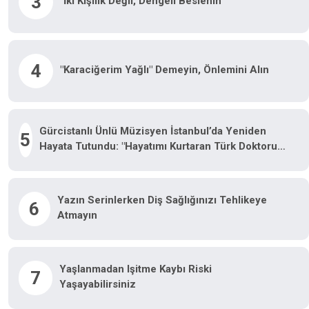
3
"İki Kişilik Değil, Dengeli Beslenin"
4
"Karaciğerim Yağlı" Demeyin, Önlemini Alın
Gürcistanlı Ünlü Müzisyen İstanbul’da Yeniden
5
Hayata Tutundu: "Hayatımı Kurtaran Türk Doktorum
Için Tiflis’te Sahneye Çıkacağım"
Yazın Serinlerken Diş Sağlığınızı Tehlikeye
6
Atmayın
Yaşlanmadan Işitme Kaybı Riski
7
Yaşayabilirsiniz