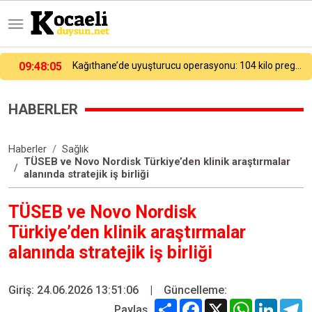
09:48:20
Matkap kullanırken fırlayan vida parçası gözünden ediyordu: "Gözlük kullanmadım böyle oldu"
HABERLER
Haberler
Sağlık
TÜSEB ve Novo Nordisk Türkiye’den klinik araştırmalar
alanında stratejik iş birliği
TÜSEB ve Novo Nordisk
Türkiye’den klinik araştırmalar
alanında stratejik iş birliği
Giriş: 24.06.2026 13:51:06
|
Güncelleme:
Share
Facebook
X
WhatsApp
Linked
T
Paylaş