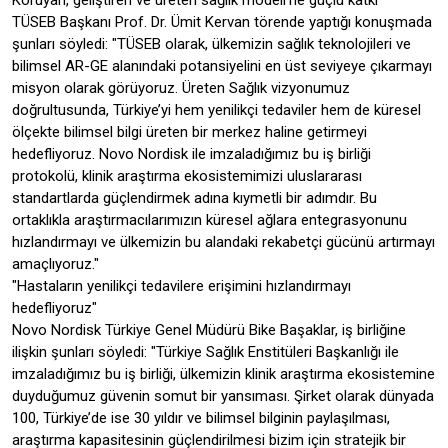
Koruyan, geliştiren ve üreten sağlık modeli’ne güçlü katkı
TÜSEB Başkanı Prof. Dr. Ümit Kervan törende yaptığı konuşmada
şunları söyledi: "TÜSEB olarak, ülkemizin sağlık teknolojileri ve
bilimsel AR-GE alanındaki potansiyelini en üst seviyeye çıkarmayı
misyon olarak görüyoruz. Üreten Sağlık vizyonumuz
doğrultusunda, Türkiye’yi hem yenilikçi tedaviler hem de küresel
ölçekte bilimsel bilgi üreten bir merkez haline getirmeyi
hedefliyoruz. Novo Nordisk ile imzaladığımız bu iş birliği
protokolü, klinik araştırma ekosistemimizi uluslararası
standartlarda güçlendirmek adına kıymetli bir adımdır. Bu
ortaklıkla araştırmacılarımızın küresel ağlara entegrasyonunu
hızlandırmayı ve ülkemizin bu alandaki rekabetçi gücünü artırmayı
amaçlıyoruz."
"Hastaların yenilikçi tedavilere erişimini hızlandırmayı
hedefliyoruz"
Novo Nordisk Türkiye Genel Müdürü Bike Başaklar, iş birliğine
ilişkin şunları söyledi: "Türkiye Sağlık Enstitüleri Başkanlığı ile
imzaladığımız bu iş birliği, ülkemizin klinik araştırma ekosistemine
duyduğumuz güvenin somut bir yansıması. Şirket olarak dünyada
100, Türkiye’de ise 30 yıldır ve bilimsel bilginin paylaşılması,
araştırma kapasitesinin güçlendirilmesi bizim için stratejik bir