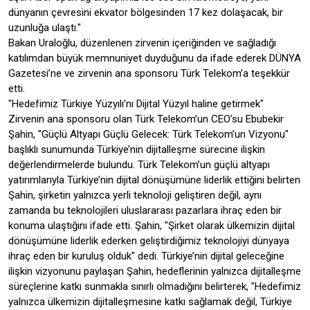
dünyanın çevresini ekvator bölgesinden 17 kez dolaşacak, bir
uzunluğa ulaştı."
Bakan Uraloğlu, düzenlenen zirvenin içeriğinden ve sağladığı
katılımdan büyük memnuniyet duyduğunu da ifade ederek DÜNYA
Gazetesi’ne ve zirvenin ana sponsoru Türk Telekom’a teşekkür
etti.
"Hedefimiz Türkiye Yüzyılı’nı Dijital Yüzyıl haline getirmek"
Zirvenin ana sponsoru olan Türk Telekom’un CEO’su Ebubekir
Şahin, "Güçlü Altyapı Güçlü Gelecek: Türk Telekom’un Vizyonu"
başlıklı sunumunda Türkiye’nin dijitalleşme sürecine ilişkin
değerlendirmelerde bulundu. Türk Telekom’un güçlü altyapı
yatırımlarıyla Türkiye’nin dijital dönüşümüne liderlik ettiğini belirten
Şahin, şirketin yalnızca yerli teknoloji geliştiren değil, aynı
zamanda bu teknolojileri uluslararası pazarlara ihraç eden bir
konuma ulaştığını ifade etti. Şahin, "Şirket olarak ülkemizin dijital
dönüşümüne liderlik ederken geliştirdiğimiz teknolojiyi dünyaya
ihraç eden bir kuruluş olduk" dedi. Türkiye’nin dijital geleceğine
ilişkin vizyonunu paylaşan Şahin, hedeflerinin yalnızca dijitalleşme
süreçlerine katkı sunmakla sınırlı olmadığını belirterek, "Hedefimiz
yalnızca ülkemizin dijitalleşmesine katkı sağlamak değil, Türkiye