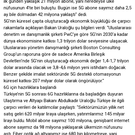
ilk günden yaklaşık 21 milyon abone, yani neredeyse ülke
nüfusunun 4’te biri buluştu. Bugün ise 5G abone sayımız daha 2,5
ay bile dolmadan 42 milyona yaklaştı" dedi.
5G’nin küresel çapta oluşturacağı ekonomik büyüklüğü de çarpıcı
rakamlarla açıklayan Bakan Uraloğlu şu bilgileri verdi: "Uluslararası
denetim ve danışmanlık şirketi PwC’ye göre 5G’nin 2030’a kadar
dünya ekonomisine katkısı 1,3 trilyon dolar seviyesine ulaşacak.
Uluslararası yönetim danışmanlığı şirketi Boston Consulting
Group’un raporuna göre de sadece Amerika Birleşik
Devletleri’nde 5G’nin oluşturacağı ekonomik değer 1,4-1,7 trilyon
dolar arasında olacak ve 3,8-4,6 milyon yeni istihdam doğacak.
Benzer şekilde imalat sektöründe 5G destekli otomasyonun
küresel katkısı 207 milyar dolar olarak öngörülüyor."
6G için hazırlıklara başlandı
Türkiye’nin 5G sonrası 6G hazırlıklarına da başladığını duyuran
Ulaştırma ve Altyapı Bakanı Abdulkadir Uraloğlu Türkiye ile ilgili
çarpıcı verileri de katılımcılar paylaştı: "Sektörümüzün yıllık net
satış geliri 620 milyar liraya ulaşırken, yatırımlarımız 145 milyar
lirayı buldu. Mobil abone sayımız 100 milyona, genişbant internet
abone sayımız da 98 milyona yaklaşarak ülkemizin nüfusunu
aştı. Fiber optik ağ altyapımız ise 680 bin kilometreye, yani