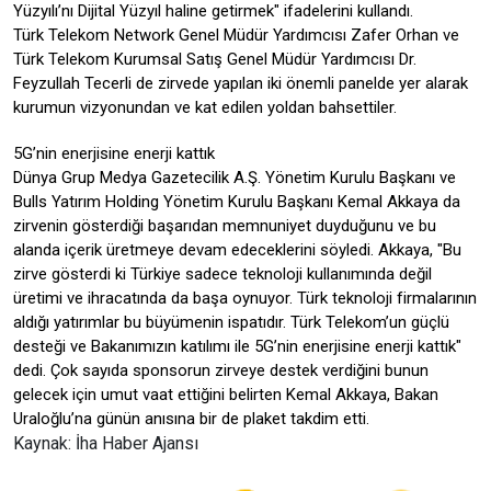
Yüzyılı’nı Dijital Yüzyıl haline getirmek" ifadelerini kullandı.
Türk Telekom Network Genel Müdür Yardımcısı Zafer Orhan ve
Türk Telekom Kurumsal Satış Genel Müdür Yardımcısı Dr.
Feyzullah Tecerli de zirvede yapılan iki önemli panelde yer alarak
kurumun vizyonundan ve kat edilen yoldan bahsettiler.
5G’nin enerjisine enerji kattık
Dünya Grup Medya Gazetecilik A.Ş. Yönetim Kurulu Başkanı ve
Bulls Yatırım Holding Yönetim Kurulu Başkanı Kemal Akkaya da
zirvenin gösterdiği başarıdan memnuniyet duyduğunu ve bu
alanda içerik üretmeye devam edeceklerini söyledi. Akkaya, "Bu
zirve gösterdi ki Türkiye sadece teknoloji kullanımında değil
üretimi ve ihracatında da başa oynuyor. Türk teknoloji firmalarının
aldığı yatırımlar bu büyümenin ispatıdır. Türk Telekom’un güçlü
desteği ve Bakanımızın katılımı ile 5G’nin enerjisine enerji kattık"
dedi. Çok sayıda sponsorun zirveye destek verdiğini bunun
gelecek için umut vaat ettiğini belirten Kemal Akkaya, Bakan
Uraloğlu’na günün anısına bir de plaket takdim etti.
Kaynak: İha Haber Ajansı