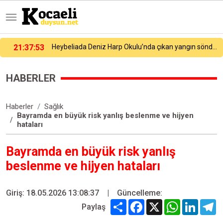
21:27:54
Galatasaray yeni sezon hazırlıklarına devam ediyor
HABERLER
Haberler
Sağlık
Bayramda en büyük risk yanlış beslenme ve hijyen
hataları
Bayramda en büyük risk yanlış
beslenme ve hijyen hataları
Giriş: 18.05.2026 13:08:37
|
Güncelleme:
Share
Facebook
X
WhatsApp
Linked
T
Paylaş