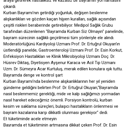
araya getirerek hastalıksız ve kazasız bir bayramın yol haritasını
çıkardı.
Kurban Bayramı’nın getirdiği yoğunluk, değişen beslenme
alışkanlıkları ve gözden kaçan hijyen kuralları, sağlık açısından
çeşitli riskleri beraberinde getirebiliyor. Medipol Sağlık Grubu
tarafından düzenlenen "Bayramda Kurban Siz Olmayın" panelinde,
bayram sürecinin sağlıklı geçirilmesi tüm yönleriyle ele alındı.
Moderatörlüğünü Kardiyoloji Uzmanı Prof. Dr. Ertuğrul Okuyan’ın
üstlendiği panelde; Gastroenteroloji Uzmanı Prof. Dr. Esin Korkut,
Enfeksiyon Hastalıkları ve Klinik Mikrobiyoloji Uzmanı Doç. Dr.
Hüsrev Diktaş, Diyetisyen Ayşenur Karaca ve Acil Tıp Uzmanı
Uzm. Dr. Sümeyra Acar Kurtuluş, merak edilen konulara ışık tuttu.
Bayramda denge ve kontrol şart
Kurban Bayramı’nda beslenme alışkanlıklarının her yıl yeniden
gündeme geldiğini belirten Prof. Dr. Ertuğrul Okuyan,"Bayramda
nasıl beslenmemiz gerektiği, mide ve kalp sağlığımızı yormadan
nasıl hareket edeceğimiz önemli. Porsiyon kontrolü, kurban
kesim ve saklama süreçleri, bulaşıcı hastalıkların önlenmesi ve
bayram kazalarına karşı dikkatli olunması gerekiyor" dedi.
Et tüketiminde acele etmeyin
Bayramda et tüketiminin artmasına dikkat çeken Prof. Dr. Esin