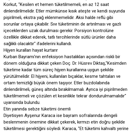
Korkut, "Kesilen et hemen tüketilmemeli, en az 12 saat
dinlendirilmelidir. Etler mümkünse kısık ateşte ve kendi suyunda
pişirilmeli, ekstra yağ eklenmemelidir. Aksi halde reflü gibi
sorunlar ortaya çıkabilir. Sıvı tüketiminin de artırılması ve gazlı
içeceklerden uzak durulması gerekir. Porsiyon kontrolüne
özellikle dikkat ederek, tatlı tercihlerinde sütlü ürünler daha
sağlıklı olacaktır" ifadelerini kullandı.
Hijyen kuralları hayat kurtarır
Kurban Bayramı’nın enfeksiyon hastalıkları açısından riskli bir
dönem olduğuna dikkat çeken Doç. Dr. Hüsrev Diktaş,"Kesimden
tüketime kadar tüm süreç hijyen kurallarına uygun şekilde
yürütülmelidir. El hijyeni, kullanılan bıçaklar, kesme tahtaları ve
ortam temizliği büyük önem taşıyor. Etler buzdolabında
dinlendirilmeli, güneş altında bırakılmamalı. Ayrıca iyi pişirilmeden
tüketilmemeli ve çözülen et kesinlikle tekrar dondurulmamalıdır"
uyarısında bulundu.
Etin yanında sebze tüketimi önemli
Diyetisyen Ayşenur Karaca ise bayram sofralarında dengeli
beslenmenin önemine dikkat çekerek, kırmızı etin doğru şekilde
tüketilmesi gerektiğini söyledi. Karaca, "Et tüketimi kahvaltı yerine