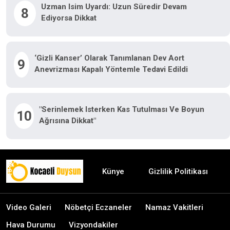
Uzman Isim Uyardı: Uzun Süredir Devam
8
Ediyorsa Dikkat
‘Gizli Kanser’ Olarak Tanımlanan Dev Aort
9
Anevrizması Kapalı Yöntemle Tedavi Edildi
"Serinlemek Isterken Kas Tutulması Ve Boyun
10
Ağrısına Dikkat"
Künye
Gizlilik Politikası
Video Galeri
Nöbetçi Eczaneler
Namaz Vakitleri
Hava Durumu
Vizyondakiler