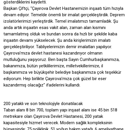
gösterdiklerini kaydetti.
Başkan Çiftçi, "Çayırova Devlet Hastanemizin inşaatı tüm hızıyla
devam ediyor. Temelde önemli bir imalat gerçekleştirdik. Deprem
izolatörlerimizi yerleştirdik. Temel imalatımızı tamamladık. Şu
anda artık inşaatın esas vakit alan, zaman alan kısmını
tamamlatmış olduk ve bundan sonra da hızlı bir şekilde kaba
inşaatın devamı yükselecek. Şu anda kirişlerimizin imalatı
gerçekleştiriliyor. Tabliyelerimizin demir imalatları yapılıyor.
Çayırova’mıza devlet hastanesi kazandırıyor olmanın
mutluluğunu yaşıyoruz. Ben başta Sayın Cumhurbaşkanımıza,
bakanımıza, bütün yetkililerimize, milletvekillerimize, il
başkanımıza ve büyükşehir belediye başkanımıza çok teşekkür
ediyorum. Hep birlikte Çayırova’mıza çok güzel bir eser
kazandırmış olacağız" ifadelerini kullandı.
200 yataklı ve son teknolojiyle donatılacak
Taban alanı 8 bin 700, toplam yapı inşaat alanı ise 45 bin 518
metrekare olan Çayırova Devlet Hastanesi, 200 yatak
kapasitesiyle hizmet verecek. Modern sağlık kompleksinin
bünyesinde; 75 poliklinik, 51 yoğun bakım yatağı, 6 ameliyathane,