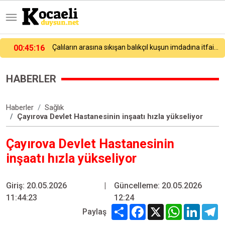
Çalıların arasına sıkışan balıkçıl kuşun imdadına itfaiye yetişti
00:24:22
Avcılar’da balık tutarken denize düşen kişi hayatını kaybetti
HABERLER
Haberler
Sağlık
Çayırova Devlet Hastanesinin inşaatı hızla yükseliyor
Çayırova Devlet Hastanesinin
inşaatı hızla yükseliyor
Giriş: 20.05.2026
|
Güncelleme: 20.05.2026
11:44:23
12:24
Share
Facebook
X
WhatsApp
Linked
T
Paylaş