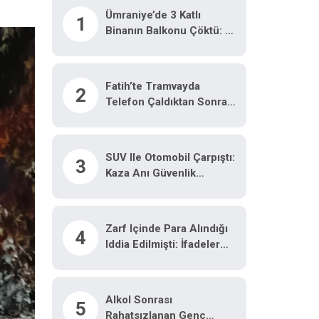
Ümraniye’de 3 Katlı
1
Binanın Balkonu Çöktü: 2
Araç Hasar Gördü
Fatih’te Tramvayda
2
Telefon Çaldıktan Sonra
Kaçan Hırsıza, Temizlik
Personelinden Süpürgeli
Müdahale Kamerada
SUV Ile Otomobil Çarpıştı:
3
Kaza Anı Güvenlik
Kamerasına Yansıdı
Zarf Içinde Para Alındığı
4
Iddia Edilmişti: İfadeler
Ortaya Çıktı
Alkol Sonrası
5
Rahatsızlanan Genç