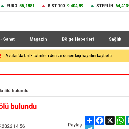
EURO
55,1881
BIST 100
9.404,89
STERLİN
64,413
r- Sanat
Magazin
Bölge Haberleri
Sağlık
2
Kocaelispor yeni sezon öncesi gövde gösterisinde transfer tanıtımını 
da ölü bulundu
 ölü bulundu
Share
Facebook
X
W
Paylaş
.2026 14:56
Telegram