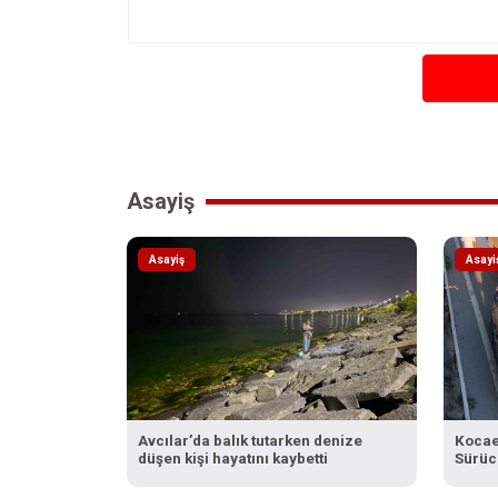
Asayiş
Asayiş
Asayi
Avcılar’da balık tutarken denize
Kocael
düşen kişi hayatını kaybetti
Sürüc