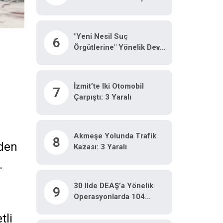
Hayatını Kaybetti
"Yeni Nesil Suç
6
Örgütlerine" Yönelik Dev
Operasyon: 32 Şüpheli
Adliyeye Sevk Edildi
İzmit’te Iki Otomobil
7
Çarpıştı: 3 Yaralı
Akmeşe Yolunda Trafik
8
’den
Kazası: 3 Yaralı
.
30 Ilde DEAŞ’a Yönelik
9
Operasyonlarda 104
Şüpheli Gözaltına Alındı
tli