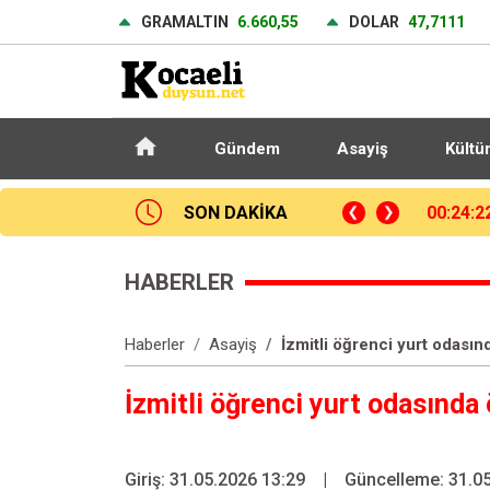
GRAMALTIN
6.660,55
DOLAR
47,7111
Gündem
Asayiş
Kültü
rken denize düşen kişi hayatını kaybetti
SON DAKİKA
23:58:4
HABERLER
Haberler
Asayiş
İzmitli öğrenci yurt odasın
İzmitli öğrenci yurt odasında
Giriş: 31.05.2026 13:29
|
Güncelleme: 31.05