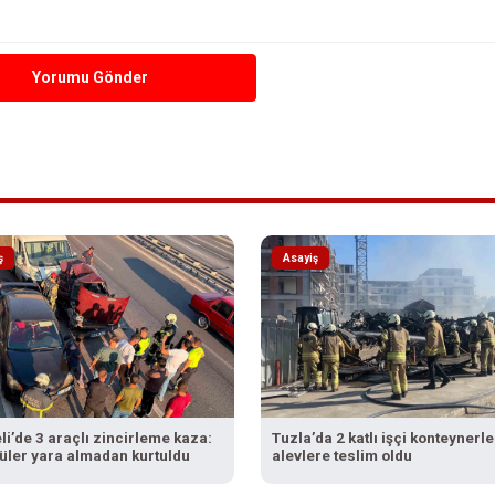
Yorumu Gönder
ş
Asayiş
i’de 3 araçlı zincirleme kaza:
Tuzla’da 2 katlı işçi konteynerle
üler yara almadan kurtuldu
alevlere teslim oldu