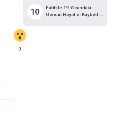
Fatih’te 19 Yaşındaki
10
Gencin Hayatını Kaybettiği
Kavgaya Ilişkin Gözaltına
Alınan 8 Şüpheli Adliyeye
Sevk Edildi
0