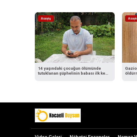
Asayiş
Asayi
14 yaşındaki çocuğun ölümünde
Gazio
tutuklanan şüphelinin babası ilk kez
öldürm
konuştu
adliye
yakal
Video Galeri
Nöbetçi Eczaneler
Namaz Va