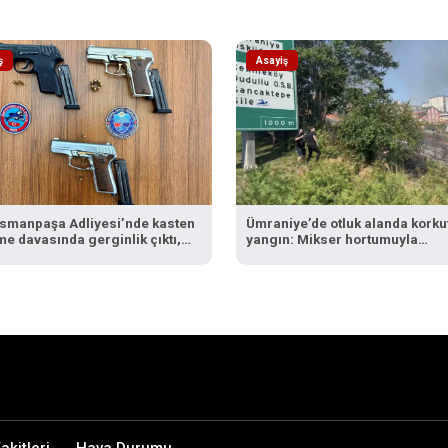
ş
Asayiş
smanpaşa Adliyesi’nde kasten
Ümraniye’de otluk alanda korku
e davasında gerginlik çıktı,
yangın: Mikser hortumuyla
ye doğru giden silahlı kişiler
müdahale edildi
andı
kitleri
Hava Durumu