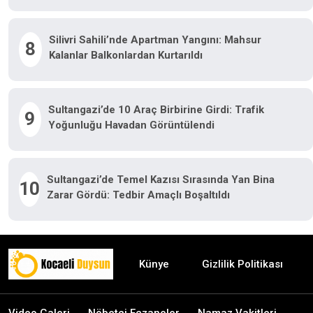
Silivri Sahili’nde Apartman Yangını: Mahsur
8
Kalanlar Balkonlardan Kurtarıldı
Sultangazi’de 10 Araç Birbirine Girdi: Trafik
9
Yoğunluğu Havadan Görüntülendi
Sultangazi’de Temel Kazısı Sırasında Yan Bina
10
Zarar Gördü: Tedbir Amaçlı Boşaltıldı
Künye
Gizlilik Politikası
Video Galeri
Nöbetçi Eczaneler
Namaz Vakitleri