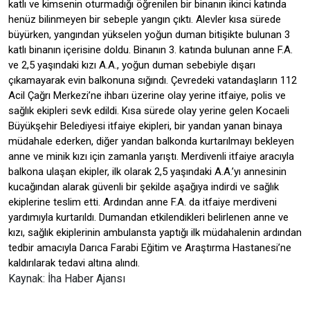
katlı ve kimsenin oturmadığı öğrenilen bir binanın ikinci katında
henüz bilinmeyen bir sebeple yangın çıktı. Alevler kısa sürede
büyürken, yangından yükselen yoğun duman bitişikte bulunan 3
katlı binanın içerisine doldu. Binanın 3. katında bulunan anne F.A.
ve 2,5 yaşındaki kızı A.A., yoğun duman sebebiyle dışarı
çıkamayarak evin balkonuna sığındı. Çevredeki vatandaşların 112
Acil Çağrı Merkezi’ne ihbarı üzerine olay yerine itfaiye, polis ve
sağlık ekipleri sevk edildi. Kısa sürede olay yerine gelen Kocaeli
Büyükşehir Belediyesi itfaiye ekipleri, bir yandan yanan binaya
müdahale ederken, diğer yandan balkonda kurtarılmayı bekleyen
anne ve minik kızı için zamanla yarıştı. Merdivenli itfaiye aracıyla
balkona ulaşan ekipler, ilk olarak 2,5 yaşındaki A.A.’yı annesinin
kucağından alarak güvenli bir şekilde aşağıya indirdi ve sağlık
ekiplerine teslim etti. Ardından anne F.A. da itfaiye merdiveni
yardımıyla kurtarıldı. Dumandan etkilendikleri belirlenen anne ve
kızı, sağlık ekiplerinin ambulansta yaptığı ilk müdahalenin ardından
tedbir amacıyla Darıca Farabi Eğitim ve Araştırma Hastanesi’ne
kaldırılarak tedavi altına alındı.
Kaynak: İha Haber Ajansı