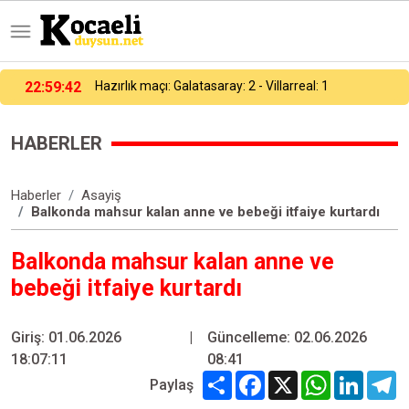
23:00:17
Galatasaray, hazırlık maçında Villarreal’e 2-1 yenildi
HABERLER
Haberler
Asayiş
Balkonda mahsur kalan anne ve bebeği itfaiye kurtardı
Balkonda mahsur kalan anne ve
bebeği itfaiye kurtardı
Giriş: 01.06.2026
|
Güncelleme: 02.06.2026
18:07:11
08:41
Share
Facebook
X
WhatsApp
Linked
T
Paylaş