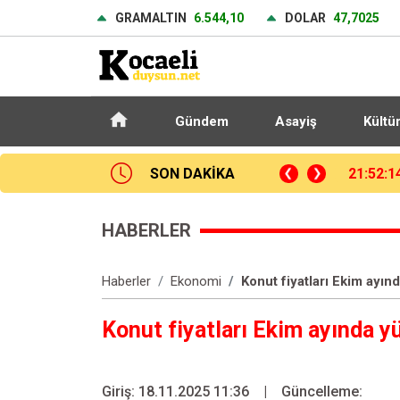
GRAMALTIN
6.544,10
DOLAR
47,7025
Gündem
Asayiş
Kültü
dec Kralove: 0 - Beşiktaş: 1 (Maç sonucu)
SON DAKİKA
21:37:5
HABERLER
Haberler
Ekonomi
Konut fiyatları Ekim ayınd
Konut fiyatları Ekim ayında y
Giriş: 18.11.2025 11:36
|
Güncelleme: