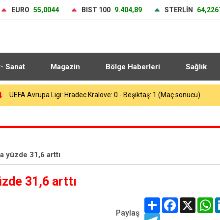
EURO
55,0044
BIST 100
9.404,89
STERLİN
64,226
r- Sanat
Magazin
Bölge Haberleri
Sağlık
3
Heybeliada Deniz Harp Okulu’nda çıkan yangın söndürüldü
a yüzde 31,6 arttı
üzde 31,6 arttı
Share
Facebook
X
W
Paylaş
Telegram