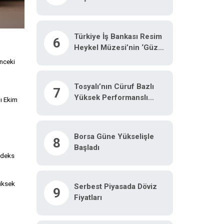
Türkiye İş Bankası Resim
6
Heykel Müzesi’nin ‘Güz
Konferansları’ 5 Eylül’de
önceki
Başlıyor
Tosyalı’nın Cüruf Bazlı
7
Yüksek Performanslı
lı Ekim
Asfaltı Kocaeli Yollarında
Borsa Güne Yükselişle
8
Başladı
Endeks
yüksek
Serbest Piyasada Döviz
9
Fiyatları