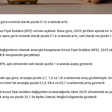
na göre nominal olarak yüzde 31,6 oranında arttı.
Fiyat Endeksi (KFE) verisini açıkladı. Buna göre, 2025 yılı Ekim ayında bir 
nı ayına göre nominal olarak yüzde 31,6 oranında arttı, reel olarak ise yüzde 1
at değişimlerini izlemek amacıyla hesaplanan Konut Fiyat Endeksi (KFE), 2025 yı
8,8 seviyesinde gerçekleşti.
n KFE, aynı dönemde reel olarak yüzde 1 oranında azalış gösterdi.
ceki aya göre, sırasıyla yüzde 2,7, 1,0 ve 1,8 oranlarında artış gözlenmiştir. 
a ve İzmir’de sırasıyla yüzde 32,4, 38,4 ve 30,7 oranlarında artış gösterdi.
yıllık konut fiyat endeksi değişimleri incelendiğinde, Ekim 2025 döneminde en 
lık artış ise yüzde 23,1 ile Aydın, Denizli, Muğla bölgesinde gözlendi.