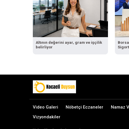
Altının değerini ayar, gram ve işçilik
Borsa
belirliyor
Sigort
Video Galeri
Nöbetçi Eczaneler
Namaz Va
Vizyondakiler