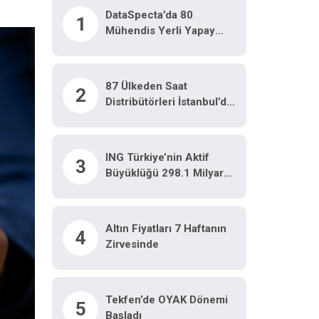
DataSpecta’da 80
1
Mühendis Yerli Yapay
Zeka Modelleri Için
Çalışıyor
87 Ülkeden Saat
2
Distribütörleri İstanbul’da
Buluştu
ING Türkiye’nin Aktif
3
Büyüklüğü 298.1 Milyar
TL’ye Ulaştı
Altın Fiyatları 7 Haftanın
4
Zirvesinde
Tekfen’de OYAK Dönemi
5
Başladı