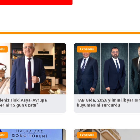
omi
Ekonomi
ldeniz riski Asya-Avrupa
TAB Gıda, 2026 yılının ilk yarıs
erini 15 gün uzattı"
büyümesini sürdürdü
omi
Ekonomi