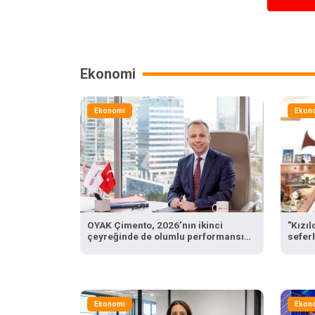
Ekonomi
Ekonomi
Ekon
OYAK Çimento, 2026’nın ikinci
"Kızı
çeyreğinde de olumlu performansını
seferl
sürdürdü
Ekonomi
Ekon