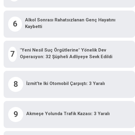
Alkol Sonrası Rahatsızlanan Genç Hayatını
6
Kaybetti
"Yeni Nesil Suç Örgütlerine" Yönelik Dev
7
Operasyon: 32 Şüpheli Adliyeye Sevk Edildi
8
İzmit’te Iki Otomobil Çarpıştı: 3 Yaralı
9
Akmeşe Yolunda Trafik Kazası: 3 Yaralı