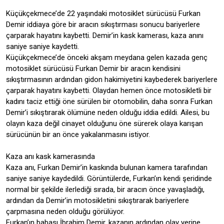
Küçükçekmece’de 22 yaşındaki motosiklet sürücüsü Furkan
Demir iddiaya göre bir aracın sıkıştırması sonucu bariyerlere
çarparak hayatını kaybetti. Demir’in kask kamerası, kaza anını
saniye saniye kaydetti.
Küçükçekmece’de önceki akşam meydana gelen kazada genç
motosiklet sürücüsü Furkan Demir bir aracın kendisini
sıkıştırmasının ardından gidon hakimiyetini kaybederek bariyerlere
çarparak hayatını kaybetti. Olaydan hemen önce motosikletli bir
kadını taciz ettiği öne sürülen bir otomobilin, daha sonra Furkan
Demir’i sıkıştırarak ölümüne neden olduğu iddia edildi. Ailesi, bu
olayın kaza değil cinayet olduğunu öne sürerek olaya karışan
sürücünün bir an önce yakalanmasını istiyor.
Kaza anı kask kamerasında
Kaza anı, Furkan Demir’in kaskında bulunan kamera tarafından
saniye saniye kaydedildi. Görüntülerde, Furkan’ın kendi şeridinde
normal bir şekilde ilerlediği sırada, bir aracın önce yavaşladığı,
ardından da Demir’in motosikletini sıkıştırarak bariyerlere
çarpmasına neden olduğu görülüyor.
Furkan’ın babası İbrahim Demir, kazanın ardından olay yerine