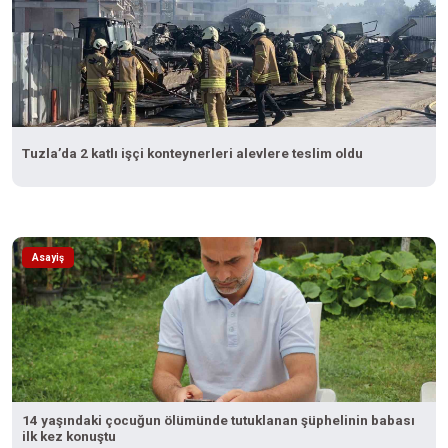
Tuzla’da 2 katlı işçi konteynerleri alevlere teslim oldu
Asayiş
14 yaşındaki çocuğun ölümünde tutuklanan şüphelinin babası
ilk kez konuştu