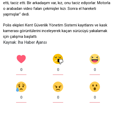
etti, taciz etti. Bir arkadaşım var, kız, onu taciz ediyorlar. Motorla
o arabadan video falan çekmişler kızı. Sonra el hareketi
yapmışlar" dedi.
Polis ekipleri Kent Güvenlik Yönetim Sistemi kayıtlarını ve kask
kamerası görüntülerini inceleyerek kaçan sürücüyü yakalamak
için çalışma başlattı.
Kaynak: İha Haber Ajansı
0
0
0
0
0
0