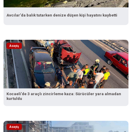
Avcılar’da balık tutarken denize düşen kişi hayatını kaybetti
Asayiş
Kocaeli’de 3 araçlı zincirleme kaza: Sürücüler yara almadan
kurtuldu
Asayiş