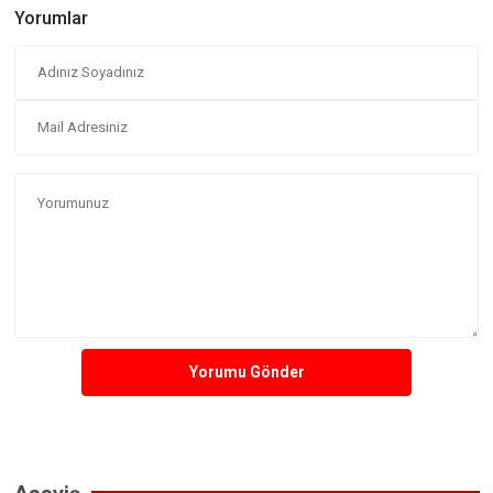
Yorumlar
Yorumu Gönder